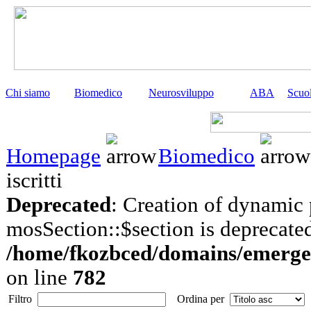
Chi siamo
Biomedico
Neurosviluppo
ABA
Scuo
Homepage
Biomedico
iscritti
Deprecated
: Creation of dynamic 
mosSection::$section is deprecate
/home/fkozbced/domains/emergen
on line
782
Filtro
Ordina per