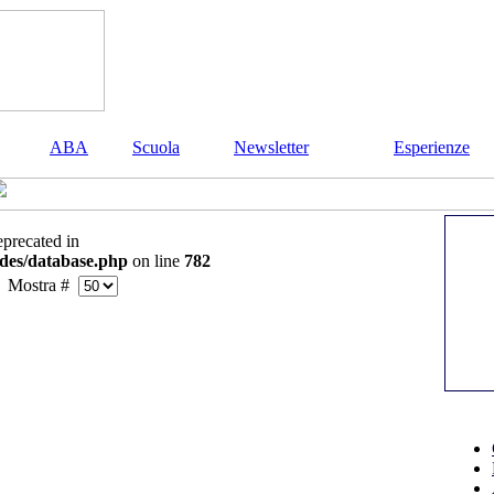
ABA
Scuola
Newsletter
Esperienze
eprecated in
des/database.php
on line
782
Mostra #