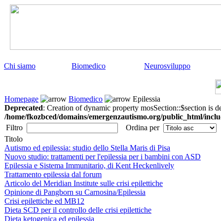
Chi siamo
Biomedico
Neurosviluppo
Homepage
Biomedico
Epilessia
Deprecated
: Creation of dynamic property mosSection::$section is d
/home/fkozbced/domains/emergenzautismo.org/public_html/inclu
Filtro
Ordina per
Titolo
Autismo ed epilessia: studio dello Stella Maris di Pisa
Nuovo studio: trattamenti per l'epilessia per i bambini con ASD
Epilessia e Sistema Immunitario, di Kent Heckenlively
Trattamento epilessia dal forum
Articolo del Meridian Institute sulle crisi epilettiche
Opinione di Pangborn su Carnosina/Epilessia
Crisi epilettiche ed MB12
Dieta SCD per il controllo delle crisi epilettiche
Dieta ketogenica ed epilessia