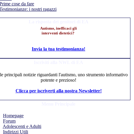
Prime cose da fare
Testimonianze: i nostri ragazzi
La risposta dei genitori di EA
Autismo, inefficaci gli
interventi dietetici?
Invia la tua testimonianza!
Iscriviti alla NWL di EA
 le principali notizie riguardanti l'autismo, uno strumento informativo
potente e prezioso!
Clicca per iscriverti alla nostra Newsletter!
Menu Principale
Homepage
Forum
Adolescenti e Adulti
Indirizzi Utili