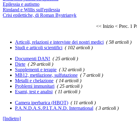
Epilessia e autismo
Rimland e Willis sull'epilessia
Crisi epilettiche, di Roman Bystrianyk
<< Inizio
< Prec.
1
P
Articoli, relazioni e interviste dei nostri medici
( 58 articoli )
Studi e articoli scientifici
( 102 articoli )
Documenti DAN!
( 25 articoli )
Diete
( 29 articoli )
Supplementi e terapie
( 32 articoli )
MB12, metilazione, sulfutazione
( 7 articoli )
Metalli e chelazione
( 14 articoli )
Problemi immunitari
( 25 articoli )
Esami, test e analisi
( 11 articoli )
Camera iperbarica (HBOT)
( 11 articoli )
P.A.N.D.A.S./P.I.T.A.N.D. International
( 3 articoli )
[Indietro]