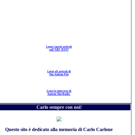
Leggi i nostri articoli
sull'ARI -DAN!
Leggi gli articoli di
The Autism File
Leggi le interviste di
Autism One Radio
Carlo sempre con noi!
Questo sito è dedicato alla memoria di Carlo Carlone