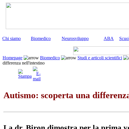
Chi siamo
Biomedico
Neurosviluppo
ABA
Scuo
Homepage
Biomedico
Studi e articoli scientifici
differenza nell'intestino
Autismo: scoperta una differenza
La dr. Biron dimostra per la prima v