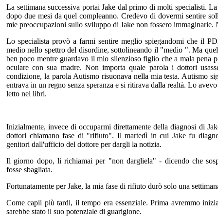
La settimana successiva portai Jake dal primo di molti specialisti. La
dopo due mesi da quel compleanno. Credevo di dovermi sentire soll
mie preoccupazioni sullo sviluppo di Jake non fossero immaginarie. 
Lo specialista provò a farmi sentire meglio spiegandomi che il
medio nello spettro del disordine, sottolineando il "medio ". Ma que
ben poco mentre guardavo il mio silenzioso figlio che a mala pena p
oculare con sua madre. Non importa quale parola i dottori usasse
condizione, la parola Autismo risuonava nella mia testa. Autismo sig
entrava in un regno senza speranza e si ritirava dalla realtà. Lo avevo
letto nei libri.
Inizialmente, invece di occuparmi direttamente della diagnosi di Jake
dottori chiamano fase di "rifiuto". Il martedì in cui Jake fu diagno
genitori dall'ufficio del dottore per dargli la notizia.
Il giorno dopo, li richiamai per "non dargliela" - dicendo che sos
fosse sbagliata.
Fortunatamente per Jake, la mia fase di rifiuto durò solo una settiman
Come capii più tardi, il tempo era essenziale. Prima avremmo iniziat
sarebbe stato il suo potenziale di guarigione.