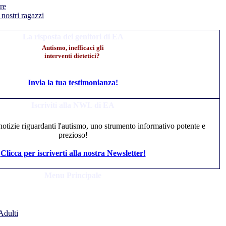
re
 nostri ragazzi
La risposta dei genitori di EA
Autismo, inefficaci gli
interventi dietetici?
Invia la tua testimonianza!
Iscriviti alla NWL di EA
 notizie riguardanti l'autismo, uno strumento informativo potente e
prezioso!
Clicca per iscriverti alla nostra Newsletter!
Menu Principale
Adulti