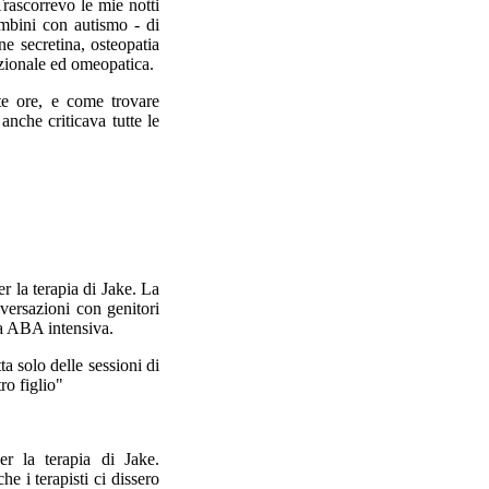
rascorrevo le mie notti
ambini con autismo - di
ne secretina, osteopatia
rizionale ed omeopatica.
te ore, e come trovare
nche criticava tutte le
 la terapia di Jake. La
nversazioni con genitori
ia ABA intensiva.
 solo delle sessioni di
ro figlio"
r la terapia di Jake.
e i terapisti ci dissero