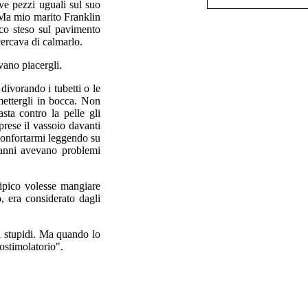
ve pezzi uguali sul suo
 Ma mio marito Franklin
ico steso sul pavimento
cercava di calmarlo.
vano piacergli.
divorando i tubetti o le
mettergli in bocca. Non
ta contro la pelle gli
prese il vassoio davanti
 confortarmi leggendo su
 anni avevano problemi
ipico volesse mangiare
, era considerato dagli
ri stupidi. Ma quando lo
ostimolatorio".