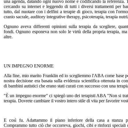
una agenda, datando ogni nuovo nome e codificando la referenza. T
cercando su internet e leggendo di tutti i diversi trattamenti per b
tutto, dal nuotare con i delfini a terapie di gioco, terapia con l'ormo
cranio sacrale, auditory integrative therapy, psicoterapia, terapia nut
Ognuno aveva differenti opinioni sulla terapia da scegliere, quan
fondi. Ognuno esponeva non solo le virtù della propria terapia, ma a
altre.
UN IMPEGNO ENORME
Alla fine, mio marito Franklin ed io scegliemmo l'ABA come base per
nostra decisione era basata sulla evidenza scientifica ottenuta in co
di bambini autistici che erano stati curati con successo con una terap
"È un impegno enorme" ci spiegò uno dei terapisti ABA "Non si tratta
terapia. Dovrete cambiare il vostro intero stile di vita per favorire vost
E così fu. Adattammo il piano inferiore della casa a stanza pe
Comprammo tutto ciò che occorreva, giochi, cibi e rinforzi speciali ch