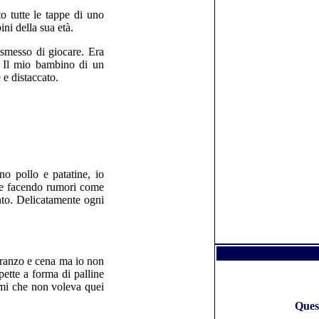
o tutte le tappe di uno
ni della sua età.
smesso di giocare. Era
. Il mio bambino di un
 e distaccato.
no pollo e patatine, io
 e facendo rumori come
o. Delicatamente ogni
pranzo e cena ma io non
ette a forma di palline
mi che non voleva quei
Ques