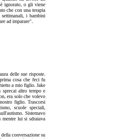
 ignorato, o gli viene
ato che con una terapia
settimanali, i bambini
are ad imparare".
ura delle sue risposte.
 prima cosa che feci fu
ietto a mio figlio. Jake
 sprecai altro tempo e
on, era solo che volevo
ostro figlio. Trascorsi
ismo, scuole speciali,
 sull'autismo. Sistemavo
 mentre lui si sdraiava
 della conversazione su