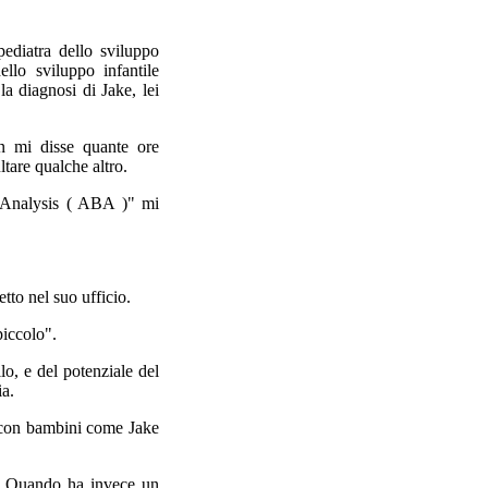
 pediatra dello sviluppo
llo sviluppo infantile
a diagnosi di Jake, lei
n mi disse quante ore
ltare qualche altro.
r Analysis ( ABA )" mi
tto nel suo ufficio.
piccolo".
o, e del potenziale del
ia.
o con bambini come Jake
. Quando ha invece un