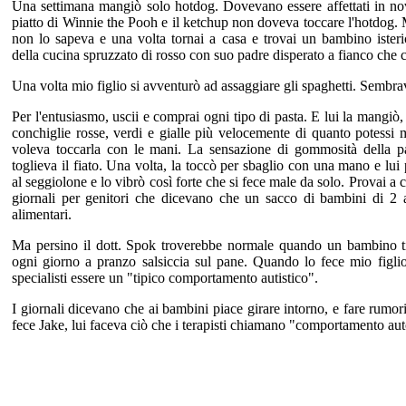
Una settimana mangiò solo hotdog. Dovevano essere affettati in no
piatto di Winnie the Pooh e il ketchup non doveva toccare l'hotdog.
non lo sapeva e una volta tornai a casa e trovai un bambino ister
della cucina spruzzato di rosso con suo padre disperato a fianco che 
Una volta mio figlio si avventurò ad assaggiare gli spaghetti. Sembra
Per l'entusiasmo, uscii e comprai ogni tipo di pasta. E lui la mangiò, 
conchiglie rosse, verdi e gialle più velocemente di quanto potessi 
voleva toccarla con le mani. La sensazione di gommosità della pas
toglieva il fiato. Una volta, la toccò per sbaglio con una mano e lui 
al seggiolone e lo vibrò così forte che si fece male da solo. Provai a
giornali per genitori che dicevano che un sacco di bambini di 2
alimentari.
Ma persino il dott. Spok troverebbe normale quando un bambino t
ogni giorno a pranzo salsiccia sul pane. Quando lo fece mio figlio
specialisti essere un "tipico comportamento autistico".
I giornali dicevano che ai bambini piace girare intorno, e fare rumo
fece Jake, lui faceva ciò che i terapisti chiamano "comportamento aut