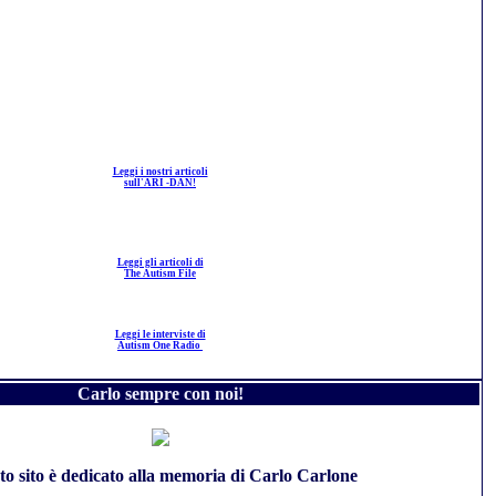
Leggi i nostri articoli
sull'ARI -DAN!
Leggi gli articoli di
The Autism File
Leggi le interviste di
Autism One Radio
Carlo sempre con noi!
to sito è dedicato alla memoria di Carlo Carlone