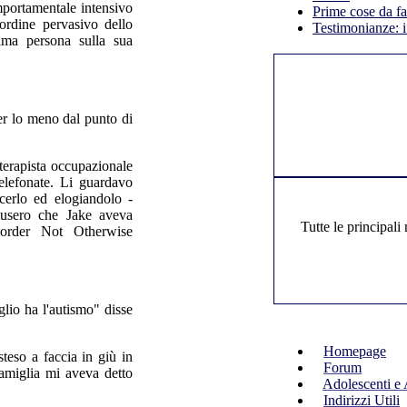
mportamentale intensivo
Prime cose da fa
ordine pervasivo dello
Testimonianze: i
ima persona sulla sua
er lo meno dal punto di
terapista occupazionale
elefonate. Li guardavo
cerlo ed elogiandolo -
clusero che Jake aveva
Tutte le principali
order Not Otherwise
glio ha l'autismo" disse
Homepage
teso a faccia in giù in
Forum
famiglia mi aveva detto
Adolescenti e 
Indirizzi Utili