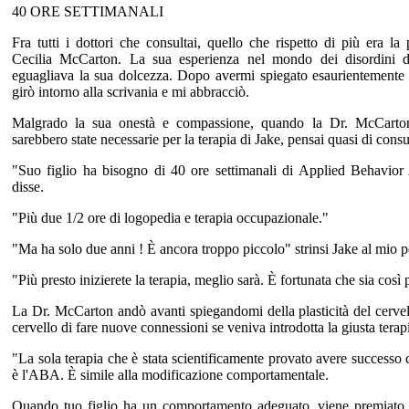
40 ORE SETTIMANALI
Fra tutti i dottori che consultai, quello che rispetto di più era la
Cecilia McCarton. La sua esperienza nel mondo dei disordini de
eguagliava la sua dolcezza. Dopo avermi spiegato esaurientemente l
girò intorno alla scrivania e mi abbracciò.
Malgrado la sua onestà e compassione, quando la Dr. McCarto
sarebbero state necessarie per la terapia di Jake, pensai quasi di consu
"Suo figlio ha bisogno di 40 ore settimanali di Applied Behavio
disse.
"Più due 1/2 ore di logopedia e terapia occupazionale."
"Ma ha solo due anni ! È ancora troppo piccolo" strinsi Jake al mio pe
"Più presto inizierete la terapia, meglio sarà. È fortunata che sia così 
La Dr. McCarton andò avanti spiegandomi della plasticità del cervell
cervello di fare nuove connessioni se veniva introdotta la giusta terap
"La sola terapia che è stata scientificamente provato avere success
è l'ABA. È simile alla modificazione comportamentale.
Quando tuo figlio ha un comportamento adeguato, viene premiato