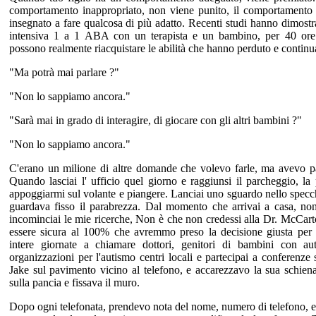
comportamento inappropriato, non viene punito, il comportamento è
insegnato a fare qualcosa di più adatto. Recenti studi hanno dimostr
intensiva 1 a 1 ABA con un terapista e un bambino, per 40 ore 
possono realmente riacquistare le abilità che hanno perduto e continu
"Ma potrà mai parlare ?"
"Non lo sappiamo ancora."
"Sarà mai in grado di interagire, di giocare con gli altri bambini ?"
"Non lo sappiamo ancora."
C'erano un milione di altre domande che volevo farle, ma avevo pa
Quando lasciai l' ufficio quel giorno e raggiunsi il parcheggio, la
appoggiarmi sul volante e piangere. Lanciai uno sguardo nello specch
guardava fisso il parabrezza. Dal momento che arrivai a casa, non
incominciai le mie ricerche, Non è che non credessi alla Dr. McCart
essere sicura al 100% che avremmo preso la decisione giusta per n
intere giornate a chiamare dottori, genitori di bambini con aut
organizzazioni per l'autismo centri locali e partecipai a conferenze
Jake sul pavimento vicino al telefono, e accarezzavo la sua schiena
sulla pancia e fissava il muro.
Dopo ogni telefonata, prendevo nota del nome, numero di telefono, e