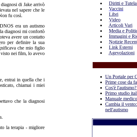
Diritti e Tutel
 diagnosi di Jake arrivò
Vaccini
evata nel sapere che le
Libri
Non fu così.
Video
Articoli Vari
 PDDNOS era un autismo
Media e Politi
lla diagnosi mi confortò
Immagini e Ri
oteva avere un contatto
Notizie Recent
ro per definire la sua
Link Esterni
nificava che mio figlio
Agevolazioni
 visto nei film, lo avevo
Un Portale per 
, entrai in quella che i
Prime cose da fa
sticato, chiamai i miei
Cos'è l'autismo?
Primo studio it
Manuale medico 
pettavo che la diagnosi
Cambia il vento:
nell'autismo
a.
o la terapia - migliore