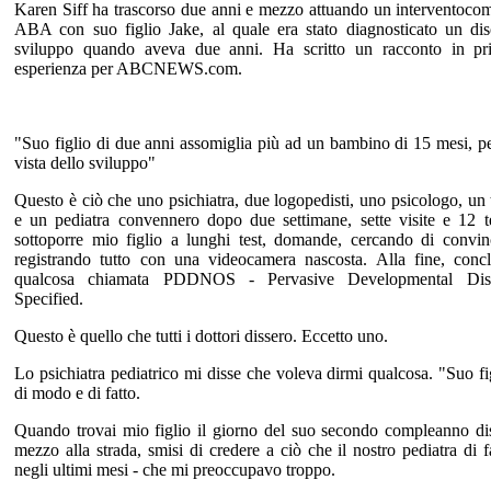
Karen Siff ha trascorso due anni e mezzo attuando un interventoco
ABA con suo figlio Jake, al quale era stato diagnosticato un dis
sviluppo quando aveva due anni. Ha scritto un racconto in pr
esperienza per ABCNEWS.com.
"Suo figlio di due anni assomiglia più ad un bambino di 15 mesi, p
vista dello sviluppo"
Questo è ciò che uno psichiatra, due logopedisti, uno psicologo, un 
e un pediatra convennero dopo due settimane, sette visite e 12 t
sottoporre mio figlio a lunghi test, domande, cercando di convin
registrando tutto con una videocamera nascosta. Alla fine, con
qualcosa chiamata PDDNOS - Pervasive Developmental Dis
Specified.
Questo è quello che tutti i dottori dissero. Eccetto uno.
Lo psichiatra pediatrico mi disse che voleva dirmi qualcosa. "Suo fi
di modo e di fatto.
Quando trovai mio figlio il giorno del suo secondo compleanno dis
mezzo alla strada, smisi di credere a ciò che il nostro pediatra di 
negli ultimi mesi - che mi preoccupavo troppo.