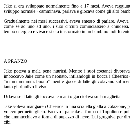
Jake si era sviluppato normalmente fino a 17 mesi. Aveva raggiunt
sviluppo normale - camminava, parlava e giocava come gli altri bambi
Gradualmente nei mesi successivi, aveva smesso di parlare. Aveva 
come se ad uno ad uno, i suoi circuiti cominciassero a chiudersi
tempo energico e vivace si era trasformato in un bambino indifferente
A PRANZO
Jake poteva a mala pena nutrirsi. Mentre i suoi coetanei divorava
imboccavo Jake come un neonato, infilandogli in bocca i Cheerios
"mmmmmmmm, buono" mentre gocce di latte gli colavano sul ment
tanto gli ripulivo il viso.
Urlava se il latte gli toccava le mani o gocciolava sulla maglietta.
Jake voleva mangiare i Cheerios in una scodella gialla a colazione, 
volevo permetterglielo. Facevo i pancake a forma di Topolino e polp
che ammucchiavo a forma di pupazzo di neve. Lui grugniva per dir
cibi.