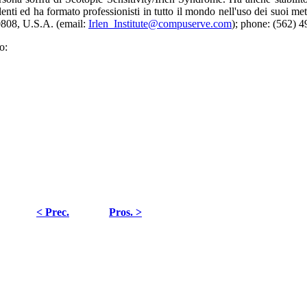
e lenti ed ha formato professionisti in tutto il mondo nell'uso dei suoi m
0808, U.S.A. (email:
Irlen_Institute@compuserve.com
); phone: (562) 
o:
< Prec.
Pros. >