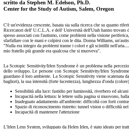
scritto da Stephen M. Edelson, Ph.D.
Center for the Study of Autism, Salem, Oregon
C'è un'evidenza crescente, basata sia sulla ricerca che su quanto rif
Ricercatori dell' U.C.L.A. e dell' Università dell'Utah hanno trovato d
spesso associati con l'autismo, come problemi nella visione periferica, 
sfarfallare con le mani e colpirsi con le dita. Donna Williams, un'autisti
"Nulla era integro da problemi tranne i colori e gli scintillii nell'ar
mio fratello più grande era qualcosa che si muoveva".
La Scotopic Sensitivity/Irlen Syndrome è un problema nella percezione
dello sviluppo. Le persone con Scotopic Sensitivity/Irlen Syndrome 
guardano il loro ambiente. La Scotopic Sensitivity viene scatenata da
bagliori), la sua intensità (forte lucentezza), lunghezza d'onda (colore
Sensibilità alla luce: fastidio per luminosità, riverbero ed alcuni 
Incapacità nella lettura: le lettere sulla pagina si muovono, ball
Inadeguato adattamento all'ambiente: difficoltà con forti contras
Spazio di riconoscimento ristretto: tunnel vision o difficoltà nel
Incapacità di mantenere l'attenzione
L'Irlen Lens System, sviluppato da Helen Irlen, è stato ideato per tra