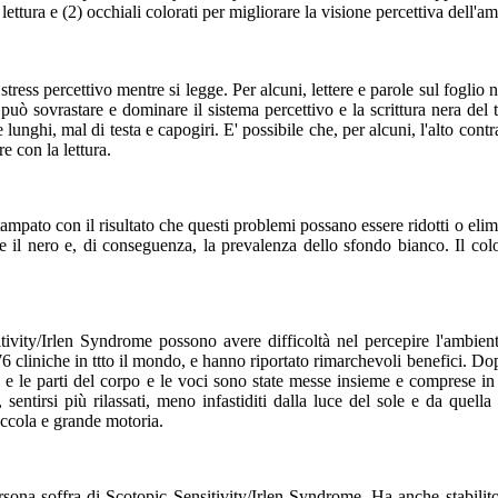
 lettura e (2) occhiali colorati per migliorare la visione percettiva dell'a
tress percettivo mentre si legge. Per alcuni, lettere e parole sul fogli
può sovrastare e dominare il sistema percettivo e la scrittura nera del 
lunghi, mal di testa e capogiri. E' possibile che, per alcuni, l'alto contr
e con la lettura.
tampato con il risultato che questi problemi possano essere ridotti o el
co e il nero e, di conseguenza, la prevalenza dello sfondo bianco. Il co
ivity/Irlen Syndrome possono avere difficoltà nel percepire l'ambient
 76 cliniche in ttto il mondo, e hanno riportato rimarchevoli benefici. D
isi e le parti del corpo e le voci sono state messe insieme e comprese 
sentirsi più rilassati, meno infastiditi dalla luce del sole e da quella
ccola e grande motoria.
rsona soffra di Scotopic Sensitivity/Irlen Syndrome. Ha anche stabili