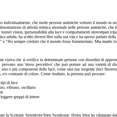
erito individualmente, che molte persone autistiche vedono il mondo in u
imostrazione di attività retinica anormale nelle persone autistiche, che 
tunnel vision, ipersensibilità alla luce e comportamenti stereotipati (ripe
ca adulta, ha scritto diversi libri sulla sua vita e ha spesso parlato della
ia...." e "Ho sempre creduto che il mondo fosse frammentato. Mia madre er
 visiva che si verifica in determinate persone con disordini di apprendi
provano uno 'stress percettivo' che può portare ad una varietà di di
 uno o più componenti della luce, come una sua sorgente (luci fluorescen
), e/o contrasto di colore. Come risultato, la persona può provare:
tipi di luce
ano, vibrano, oscillano
ti
 leggere gruppi di lettere
ttare la Scotopic Sensitivity/Irlen Syndrome. Helen Irlen ha viluppato du