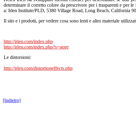
determinare il corretto colore da prescrivere per i trasparenti e per l
a: Irlen Institute/PLD, 5380 Village Road, Long Beach, California 9
Il sito e i prodotti, per vedere cosa sono lenti e altro materiale utilizzat
http://irlen.com/index.php
http://irlen.com/index.php?s=store
Le distorsioni:
http://irlen.com/distortioneffects.php
[Indietro]