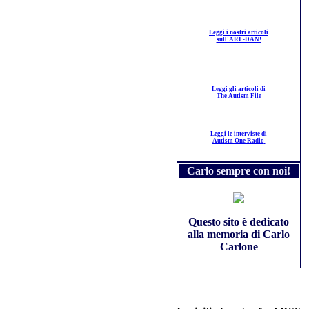
Leggi i nostri articoli
sull'ARI -DAN!
Leggi gli articoli di
The Autism File
Leggi le interviste di
Autism One Radio
Carlo sempre con noi!
Questo sito è dedicato
alla memoria di Carlo
Carlone