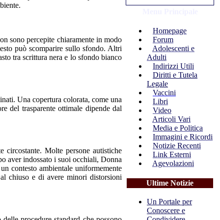
mbiente.
Menu Principale
Homepage
Forum
o non sono percepite chiaramente in modo
Adolescenti e
testo può scomparire sullo sfondo. Altri
Adulti
asto tra scrittura nera e lo sfondo bianco
Indirizzi Utili
Diritti e Tutela
Legale
Vaccini
iminati. Una copertura colorata, come una
Libri
lore del trasparente ottimale dipende dal
Video
Articoli Vari
Media e Politica
Immagini e Ricordi
Notizie Recenti
e circostante. Molte persone autistiche
Link Esterni
opo aver indossato i suoi occhiali, Donna
Agevolazioni
in un contesto ambientale uniformemente
 al chiuso e di avere minori distorsioni
Ultime Notizie
Un Portale per
Conoscere e
Condividere
to delle procedure standard che possono