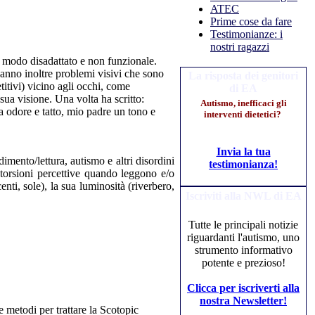
ATEC
Prime cose da fare
Testimonianze: i
nostri ragazzi
n modo disadattato e non funzionale.
hanno inoltre problemi visivi che sono
La risposta dei genitori
titivi) vicino agli occhi, come
di EA
 sua visione. Una volta ha scritto:
Autismo, inefficaci gli
a odore e tatto, mio padre un tono e
interventi dietetici?
Invia la tua
mento/lettura, autismo e altri disordini
testimonianza!
storsioni percettive quando leggono e/o
ti, sole), la sua luminosità (riverbero,
Iscriviti alla NWL di EA
Tutte le principali notizie
riguardanti l'autismo, uno
strumento informativo
potente e prezioso!
Clicca per iscriverti alla
nostra Newsletter!
e metodi per trattare la Scotopic