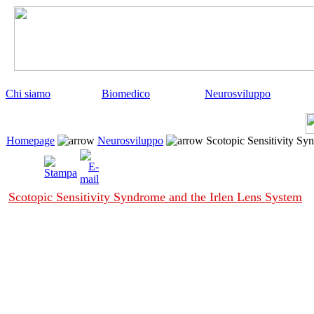
Chi siamo
Biomedico
Neurosviluppo
Homepage
Neurosviluppo
Scotopic Sensitivity Synd
Scotopic Sensitivity Syndrome and the Irlen Lens System