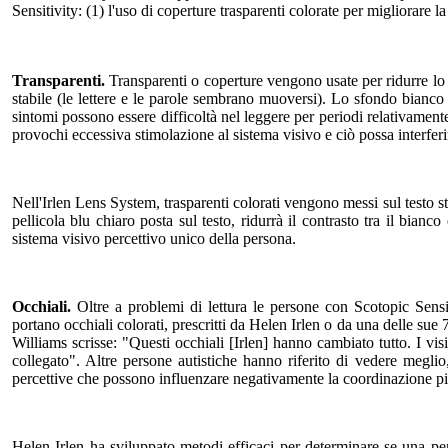
Sensitivity: (1) l'uso di coperture trasparenti colorate per migliorare la
Transparenti.
Transparenti o coperture vengono usate per ridurre lo s
stabile (le lettere e le parole sembrano muoversi). Lo sfondo bianco 
sintomi possono essere difficoltà nel leggere per periodi relativamente 
provochi eccessiva stimolazione al sistema visivo e ciò possa interferir
Nell'Irlen Lens System, trasparenti colorati vengono messi sul testo s
pellicola blu chiaro posta sul testo, ridurrà il contrasto tra il bian
sistema visivo percettivo unico della persona.
Occhiali.
Oltre a problemi di lettura le persone con Scotopic Sensit
portano occhiali colorati, prescritti da Helen Irlen o da una delle sue
Williams scrisse: "Questi occhiali [Irlen] hanno cambiato tutto. I v
collegato". Altre persone autistiche hanno riferito di vedere meglio, 
percettive che possono influenzare negativamente la coordinazione pi
Helen Irlen ha sviluppato metodi efficaci per determinare se una pe