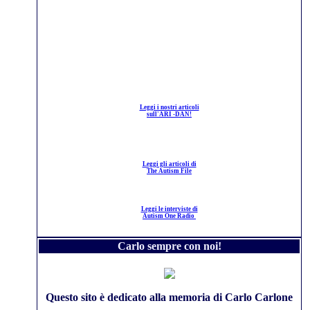
Leggi i nostri articoli
sull'ARI -DAN!
Leggi gli articoli di
The Autism File
Leggi le interviste di
Autism One Radio
Carlo sempre con noi!
Questo sito è dedicato alla memoria di Carlo Carlone