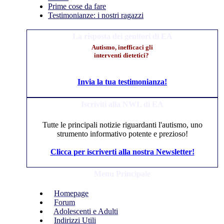
Prime cose da fare
Testimonianze: i nostri ragazzi
La risposta dei genitori di EA
Autismo, inefficaci gli
interventi dietetici?
Invia la tua testimonianza!
Iscriviti alla NWL di EA
Tutte le principali notizie riguardanti l'autismo, uno
strumento informativo potente e prezioso!
Clicca per iscriverti alla nostra Newsletter!
Menu Principale
Homepage
Forum
Adolescenti e Adulti
Indirizzi Utili