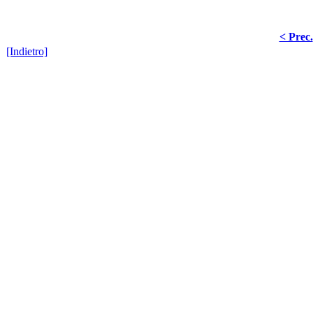
< Prec.
[Indietro]