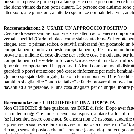
possono impiegare più tempo a fare queste cose e possono avere bisog
che siano vittime da non poter aiutare. Le persone con autismo sono per
attenzioni, alle punizioni, a tutte le esperienze normali della vita, a
Raccomandazione 2: USARE UN APPROCCIO POSITIVO
Cercare di essere sempre positivi e stare attenti ad ottenere comport
verbali specifici (Carlo,mi piace come stai seduto bravo!). Per ottenere
cinque. ecc), o primari (cibo), o attività rinforzanti (un giocattolo,un
comportamento, rinforza questo comportamento). Per trovare un buon r
provate un milione di cose diverse per vedere cosa è motivante per lu
comportamento che volete rinforzare. Un accesso illimitato ai rinforzi 
Ignorate i comportamenti inappropriati. Alcuni comportamenti distrutt
guardarli o porvi attenzione può essere rinforzante per molti bambini
Quando spiegate delle regole, fatelo in termini positivi. Dire "siedi
bambino sbaglia, dire "buon tentativo" e fatelo provare 
davanti ad altre persone. E' una cosa sbagliata per chiunque, inoltre po
Raccomandazione 3: RICHIEDERE UNA RISPOSTA
Non CHIEDERE di fare qualcosa, ma DIRE di farlo. Dopo aver fatto la 
sei contento oggi?" e non si riceve una risposta, aiutare Carlo a dire " 
(se lui sembra essere contento). Se ancora non c'è risposta, suggerire u
a prendere la sua testa e farla muovere in modo da ottenere un "si"),
rimanga senza risposta o che un'istruzione (comando) non venga compl