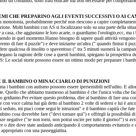
amo un comando, sono frasi educate ma non necessarie per comportamen
STEMI CHE PREPARINO AGLI EVENTI SUCCESSIVI O AI 
monotonia, probabilmente perché non riescono a capire completamente e
zione. Molti bambini con AS si focalizzano solo su una parte della situa
e a casa, che aggiustano le loro acarte, o guardiamo l'orologio,ecc, ma
eseguendo in quel momento.Hanno bisogno di sapere quali attività vengon
eremo di fare il puzzle") e deve iniziarne un'altra (" quando finirai il 
adere qualcosa di insolito o spaventoso (" tra 5 minuti suonerà la campan
piegano la ragione delle cose a questi bambini, spiegano la prospettiva de
AS: Le social storie possono essere un ottimo modo per preparare i bamb
E IL BAMBINO O MINACCIARLO DI PUNIZIONI
 i bambini con autismo possono essere ipersensibili nell'udito. E allora
. Quello che abbiamo trasmesso al bambino è che l'unica volta che fac
o gridiamo.Per evitare questo problema, dire al bambino di fare una cos
 con voce calma hai già detto al bambino 2 volte di sedersi e lui è ancor
i seduto, mi piaci come segui le istruzioni" e il bambino capirà che fate 
ino cosa dovrebbe fare ("devi tornare qui") e offrirgli la possibilità di
egative ("se non torni, non potrai uscire per tutto il giorno!") si avr
re o dire dove state andando anticipando il comportamento evitatorio e 
 appropriato con una passeggiatina.