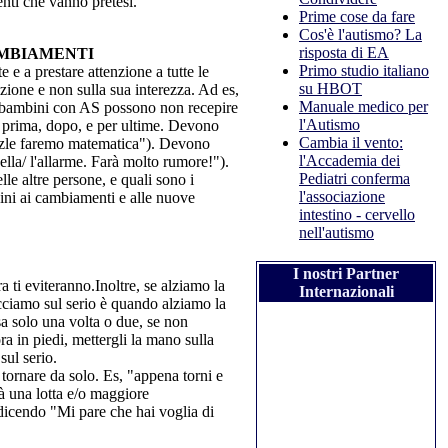
ti che vanno pretesi.
Prime cose da fare
Cos'è l'autismo? La
risposta di EA
CAMBIAMENTI
Primo studio italiano
 a prestare attenzione a tutte le
su HBOT
zione e non sulla sua interezza. Ad es,
Manuale medico per
 i bambini con AS possono non recepire
l'Autismo
o prima, dopo, e per ultime. Devono
Cambia il vento:
puzzle faremo matematica"). Devono
l'Accademia dei
ella/ l'allarme. Farà molto rumore!").
Pediatri conferma
lle altre persone, e quali sono i
l'associazione
ini ai cambiamenti e alle nuove
intestino - cervello
nell'autismo
I nostri Partner
 ti eviteranno.Inoltre, se alziamo la
Internazionali
ciamo sul serio è quando alziamo la
a solo una volta o due, se non
a in piedi, mettergli la mano sulla
sul serio.
 tornare da solo. Es, "appena torni e
à una lotta e/o maggiore
dicendo "Mi pare che hai voglia di