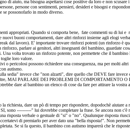
no di aiuto, ma bisogna aspettarsi cose positive da loro e non scusare 
sone, persone con sentimenti, pensieri, desideri e bisogni e rispondono a
nche se possonofarlo in modo diverso.
amenti appropriati. Quando si comporta bene, fate commenti su di lui e 
 nuovi buoni comportamenti, dare altri rinforzi insieme agli elogi verbali
 break dal lavoro). E' importante trovare rinforzi potenti (un rinforzo è 
inforzo, parlare ai genitori, altri insegnanti del bambino, guardate co
i. Una volta trovato un rinforzo potente, non permettete che il bambino 
toglie loro valore.
ivi o pericolosi possono richiedere una conseguenza, ma per molti altri
 con autismo.
ti sulla sedia" invece che "non alzarti", dire quello che DEVE fare inve
di nuovo. Inoltre, MAI PARLARE DEI PROBLEMI DI COMPORTAMENT
trebbe dare al bambino un elenco di cose da fare per attirare la vostra at
richiesta, dare un pò di tempo per rispondere, dopodochè aiutare a ris
SI, sono ----------" lui dovrebbe completare la frase. Se ancora non c'è ri
na risposta verbale o gestuale di "si" o "no". Qualunque risposta riusciat
 accertatevi di premiarlo per aver dato una "bella risposta!". Non perm
etata. Se si fa questo, il bambino con autismo imparerà che le rispost