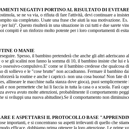
TAMENTI NEGATIVI PORTINO AL RISULTATO DI EVITARE
stimola, se ne va via, o rifiuta di fare l'attività, devi continuare a insis
mpito sia completato. Usate una frase che aiuti la sua motivazione. Es. "
 per lui)". Questo risulterà in una situazione in cui tutti e due sarete vi
uoi compiti è un rinforzo molto potente per i loro comportamenti di esita
UTINE O MANIE
seguire. Spesso, il bambino pretenderà che anche gli altri aderiscano al
 o se gli scalini non fanno la somma di 10, il bambino insiste che lui e
 ossessivo-compulsivo.E' come se il bambino credesse che qualcosa di 
o di sollievo e le "cose brutte" non accadranno. Fermare il bambino dall'
 rinforzerà la routine e anche i capricci- non una cosa buona! Non fate di t
rui (es, allineare le macchine nalla stanza dove gioca), puoi semplicement
li e non permettete che lui li faccia in tutta la casa o a scuola. Farà cap
za aveva avuto molte attenzioni, probabilmente il comportamento peggio
e si sviluppi una nuova abitudine).Se il comportamento non diminuisce, s
ORZARE E ASPETTARSI IL PROTOCOLLO BASE "APPREND
se importanti, e si concentrano su aspetti irrilevanti di quello che stia
 in modo efficace, dobbiamo prima ottenere la loro attenzione. Le prime v