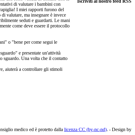
Iscriviti al nostro feed RSS
ntativi di valutare i bambini con
rapiglia! I miei rapporti furono del
o di valutare, ma insegnare è invece
ribilmente seduti e guardarti. Le mani
amente come deve essere il protocollo
mani" o "bene per come segui le
 sguardo" e presentate un'attività
lo sguardo. Una volta che il contatto
, aiuterà a controllare gli stimoli
nsiglio medico ed è protetto dalla
licenza CC (by-nc-nd)
. - Design by