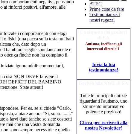
i loro comportamenti negativi, pensando
ATEC
i rinforzi positivi, all'amore, alle
Prime cose da fare
Testimonianze: i
nostri ragazzi
La risposta dei genitori
rinforzate i comportamenti con elogi
di EA
 o fisici (una pacca sulla testa, un batti
qualcosa che, dato dopo un
Autismo, inefficaci gli
interventi dietetici?
sa il bambino sceglie spontaneamente e
lo ottenga finchè non ha compiuto il
Invia la tua
 iniziate ignorandoli: commentarli,
testimonianza!
ce di cosa NON DEVE fare. Se il
O O DEI DEFICIT DEL BAMBINO
Iscriviti alla NWL di EA
tenzione. State attenti!
Tutte le principali notizie
riguardanti l'autismo, uno
strumento informativo
pondere. Per es. se si chiede "Carlo,
potente e prezioso!
sposta, aiutare ancora "Si, sono........."
e a farvi dare (anche se siete costretti
Clicca per iscriverti alla
ettere mai che una vostra domanda
nostra Newsletter!
e non sono sempre necessarie e quello