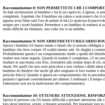
Raccomandazione 8: NON PERMETTETE CHE I COMPOR
Se date un'istruzione al bambino e lui fa un capriccio, ti ignora, si auto
completato. Aspettate che il bambino sia calmo e assicuratevi che il co
appena avrai finito sarà l'ora di andare in bici (o qualcosa di piacevole
sempre per i nostri bambini. Permettere a un bambino di sottrarsi ai s
molto difficile da eliminare, una volta che si sia stabilita.
Raccomandazione 9: NON ARRENDETEVI RIGUARDO RO
Spesso i bambini AS hanno manie o rituali che si sentono obbligati a e
bambino che deve contare 10 scalini mentre sale. Se sbaglia a contare
Probabilmente questo è un comportamento simile a quello del disturbo
routine non viene seguita. Quando la routine è completata, c'è un sens
risultare in una brutta crisi d'ira. Arrendersi alla routine dopo di ciò,
rituali. Per quelli che non sono pericolosi e non violano i diritti alt
bambino di chiedere che anche gli altri eseguano le loro routine o ritua
pericolo fisico). Quando si ignora un comportamento che in preceden
pazianti e ignorate coerentemente per almeno 3 settimane ( il tempo ch
l'attenzione non era la motivazione del comportamento).
Raccomandazione 10: OTTENERE ATTENZIONE, RINF
Spesso le persone con AS hanno difficoltà a prestare attenzione alle co
loro stessi interessi, azioni, o bisogni sensoriali. Per insegnare loro