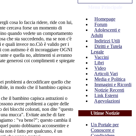
Menu Principale
Homepage
li cosa lo faccia ridere, ride con lui,
Forum
gnante cercava forse un momento di
Adolescenti e
ambino quando vedete un comportamento
Adulti
lcosa che sta succedendo, ma se non c'è
Indirizzi Utili
e quali invece no.Ciò è valido per i
Diritti e Tutela
bini con autismo è di incoraggiare OGNI
Legale
nte e quella no, altrimenti si avranno
Vaccini
siate generosi coi complimenti e spiegate
Libri
Video
Articoli Vari
Media e Politica
ei problemi a decodificare quello che
Immagini e Ricordi
sibile, in modo che il bambino capisca
Notizie Recenti
Link Esterni
a che il bambino capisca astrazioni o
Agevolazioni
 possono avere problemi a capire delle
o dei blocchi colorati, non dite "questo
Ultime Notizie
 una mucca". Evitate anche di fare
giamo : "va bene?"; questo cambia il
Un Portale per
 quel punto dobbiamo acconsentire e
Conoscere e
ola non è fatto per qualcuno, è un
Condividere