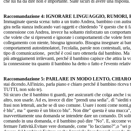
che lui ha da dire non è importante. Siate sicuri di avere una risposta.
Raccomandazione 4: IGNORARE LINGUAGGIO, RUMOR
Immaginate questa scena: tutto a un tratto Andrea, bambino con autismo
gira nella stanza indicando vari oggetti e chiedendo "è questo che ti 
connessione con Andrea, invece ha soltanto rinforzato un comportam
che volete che si ripresenti e ignorate i comportamenti che volete fer
collegamento con niente, bisogna ignorarlo. Bisogna insegnare ai bamb
comportamenti autostimolatori, l'ecolalia, parole non contestuali, url
tipo di comunicazione, perché è così raro ottenerla dal bambino. Ma b
più atteggiamenti irrilevanti, perché il bambino capisce che attira la 
la connessione tra quanto il bambino ha detto o fatto e l'evento relati
Raccomandazione 5: PARLARE IN MODO LENTO, CHIARO
stai dicendo.All'inizio, parla piano e chiaro perché il bambino riceva
TUTTI, non solo te).
Sii sicuro che il bambino ti guardi, per assicurarti che colga anche i 
altro, non usarle. Ad es, invece di dire "prendi una sedia", dì "siedit
frasi non letterali, anche se di uso comune. Usare i nomi come nomi,gl
è blu", ma " questo è un blocco blu". Non dite" questa è una mucca", 
inavvertitamente una domanda se intendete dare un comando. Di solit
comando in una domanda, e il bambino può dire "No". E, siccome vo
fermare l'attività.Evitare vere domande, come "lo facciamo?",o "sei pro