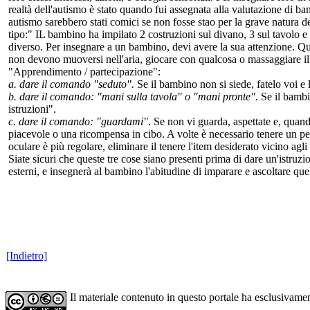
realtà dell'autismo è stato quando fui assegnata alla valutazione di b
autismo sarebbero stati comici se non fosse stao per la grave natura del
tipo:" IL bambino ha impilato 2 costruzioni sul divano, 3 sul tavolo e
diverso. Per insegnare a un bambino, devi avere la sua attenzione. Qu
non devono muoversi nell'aria, giocare con qualcosa o massaggiare il
"Apprendimento / partecipazione":
a. dare il comando "seduto".
Se il bambino non si siede, fatelo voi e
b. dare il comando: "mani sulla tavola" o "mani pronte".
Se il bambi
istruzioni".
c. dare il comando: "guardami"
. Se non vi guarda, aspettate e, quand
piacevole o una ricompensa in cibo. A volte è necessario tenere un pez
oculare è più regolare, eliminare il tenere l'item desiderato vicino agli
Siate sicuri che queste tre cose siano presenti prima di dare un'istruz
esterni, e insegnerà al bambino l'abitudine di imparare e ascoltare que
[Indietro]
Il materiale contenuto in questo portale ha esclusivame