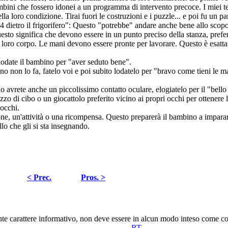
ambini che fossero idonei a un programma di intervento precoce. I miei te
la loro condizione. Tirai fuori le costruzioni e i puzzle... e poi fu un pa
 4 dietro il frigorifero": Questo "potrebbe" andare anche bene allo scop
esto significa che devono essere in un punto preciso della stanza, prefe
 loro corpo. Le mani devono essere pronte per lavorare. Questo è esatt
 lodate il bambino per "aver seduto bene".
no non lo fa, fatelo voi e poi subito lodatelo per "bravo come tieni le 
o avrete anche un piccolissimo contatto oculare, elogiatelo per il "bello
zo di cibo o un giocattolo preferito vicino ai propri occhi per ottenere 
 occhi.
ione, un'attività o una ricompensa. Questo preparerà il bambino a imparare
llo che gli si sta insegnando.
< Prec.
Pros. >
nte carattere informativo, non deve essere in alcun modo inteso come co
RT