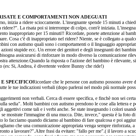
I, RISATE E COMPORTAMENTI NON ADEGUATI
, inizia a ridere scioccamente. L'insegnante spende 15 minuti a chiederg
fa ridere?". La risata poi si interrompe di colpo, com'è iniziata. L'inse
ento inappropriato per 15 minuti!! Ricordate, ponete attenzione al b
mare. Cosa c'è di inappropriato nel ridere? Niente, se è collegato a qua
ini con autismo quali sono i comportamenti o il linguaggio appropriati 
a, azioni stupide ecc. Un errore dei genitori e degli insegnanti dei bam
isogna assicurarsi di rinforzare in modo diverso la comunicazione rileva
vostra attenzione.Quando la risposta o l'azione del bambino è rilevante, 
vo (es: Si, Andrea, è divertente vedere Bunny che ride!)
 E SPECIFICO
Ricordare che le persone con autismo possono avere d
 tutte le tue indicazioni verbali (dopo parlerai nel modo più normale pos
suggerimenti non verbali. Cerca di essere specifica, e finchè non sei cert
i sulla sedia". Molti bambini con autismo prendono le cose alla lettera e
i aggettivi come tali e i verbi anche. Se state insegnando i colori usand
se mostrate l'immagine di una mucca. Dite, invece," questa è la foto di
o lo facciamo quando diciamo al bambino di fare qualcosa e poi aggiun
gliamo che una comunicazione appropriata venga sempre rinforzata, a
nto a lavorare?".Altre frasi da evitare: "fallo per me".( il lavoro a scu