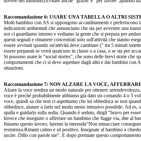
dovere del bambino).Evitare anche "grazie"e "per favore",quando di
Raccomandazione 6: USARE UNA TABELLA O ALTRI SI
Molti bambino con AS si oppongono ai cambiamenti e preferiscono la 
indicazioni ambientali che annunciano che sta per avvenire una transi
noi ci guardiamo intorno e vediamo la gente che si prepara per andar
questi segnali e rimanere concentrati solo sull'attività che stanno 
essere avvisati quando un'attività deve cambiare (" tra 5 minuti smett
essere preparati se verrà qualcuno in classe o a casa, o se sta per acc
Si possono usare le "social stories", che sono delle brevi storie che s
comportamenti che ci si deve aspettare dagli altri e dai bambini con 
situazioni.
Raccomandazione 7: NON ALZARE LA VOCE, AFFERRAR
Alzare la voce sembra un modo naturale per ottenere arrendevolezza,ma
voce è perché probabilmente abbiamo già dato un comando 4 o 5 volte
voce, quindi sa che non ci aspettiamo che lui obbedisca se non quand
obbedisce, aiutare a farlo nel modo meno intrusivo possibile. Ad es, se
spalla e guidarlo sulla sedia. Quando è seduto, dirgli "bravo per essert
Invece che inseguire o afferrare un bambino che fugge via, dite al bamb
finiamo questo lavoro, faremo la merenda"Non minacciare conseguenze n
resistenza.Rimani calmo e sii positivo. Insegnate al bambino a chiede
uscire. Dillo con parole tue". E dopo premiate questo comportamento