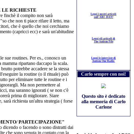
 LE RICHIESTE
Leggi i nostri articoli
tere finchè il compito non sarà
sull'ARI -DAN!
so che non ti piace rifare il letto, ma
ncitori, che è quello che noi cerchiamo
mento (capricci ecc) e sarà un'abitudine
Leggi gli articoli di
The Autism File
le sue routines. Per es., conosco un
Leggi le interviste di
Autism One Radio
 la mamma ripartano daccapo la scala.
brutto potrebbe accadere se la stessa
eseguire la routine (o il rituale) può
Carlo sempre con noi!
utto per eliminare tutte le routine e i
e ignorargli. Ma non permettere al
ricci, ma saranno ignorati ( se non c'è
rerà prima di migliorare. Siare
Questo sito è dedicato
arà richiesta un'altra strategia ( forse
alla memoria di Carlo
Carlone
IMENTO/ PARTECIPAZIONE"
mo dicendo o facendo o sono distratti dai
olte che sono venuta in contato con la