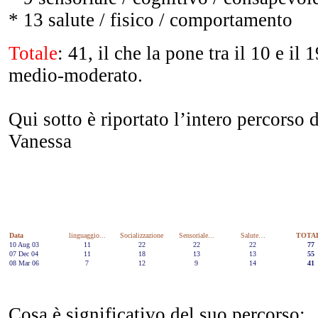
* 13 salute / fisico / comportamento
Totale
: 41, il che la pone tra il 10 e il 
medio-moderato.
Qui sotto è riportato l’intero percorso
Vanessa
Data
linguaggio...
Socializzazione
Sensoriale...
Salute…
TOTA
10 Aug 03
11
22
22
22
77
07 Dec 04
11
18
13
13
55
08 Mar 06
7
12
9
14
41
Cosa è significativo del suo percorso: