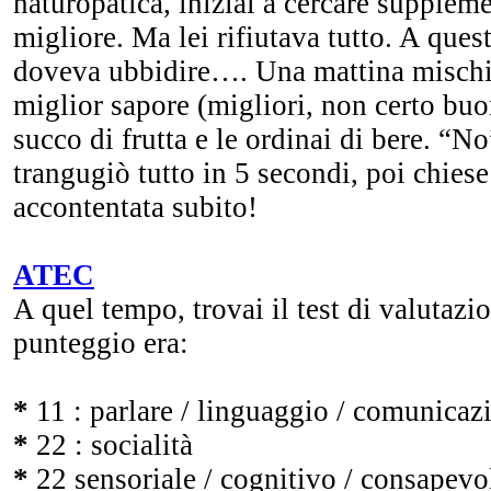
naturopatica, iniziai a cercare suppleme
migliore. Ma lei rifiutava tutto. A que
doveva ubbidire…. Una mattina mischia
miglior sapore (migliori, non certo buon
succo di frutta e le ordinai di bere. “N
trangugiò tutto in 5 secondi, poi chiese
accontentata subito!
ATEC
A quel tempo, trovai il test di valuta
punteggio era:
*
11 : parlare / linguaggio / comunicaz
*
22 : socialità
*
22 sensoriale / cognitivo / consapevo