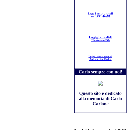
Leggi i nostri articoli
sull'ARI -DAN!
Leggi gli articoli di
The Autism File
Leggi le interviste di
Autism One Radio
Carlo sempre con noi!
Questo sito è dedicato
alla memoria di Carlo
Carlone