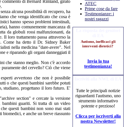
reve commento di Bernard Rimland, girato
ATEC
e.
Prime cose da fare
 senza alcuna possibilità di recupero, ha
Testimonianze: i
iamo che venga identificato che cosa è
nostri ragazzi
tici hanno spesso problemi intestinali,
nitaria), hanno comunemente mancanza di
La risposta dei genitori
utta da globuli rossi malfunzionanti, da
di EA
 Il loro trattamento passa attraverso la
Autismo, inefficaci gli
ive. Come ha detto il Dr. Sidney Baker
interventi dietetici?
alisti nella medicina "dare-avere". Nel
one e riparando gli organi danneggiati il
Invia la tua
mbini che stanno meglio. Non c'è accordo
testimonianza!
e puramente del cervello? Ciò che viene
 esperti avvertono che non è possibile
Iscriviti alla NWL di EA
utti o che questi bambini sarebbe potuti
studiano, progettano il loro futuro. E'
Tutte le principali notizie
riguardanti l'autismo, uno
 "archive section" e cercate la versione
strumento informativo
 bambini guariti. Si tratta di un video
potente e prezioso!
o che questi bambini non sono mai stati
ti biomedici, e anche un breve riassunto
Clicca per iscriverti alla
nostra Newsletter!