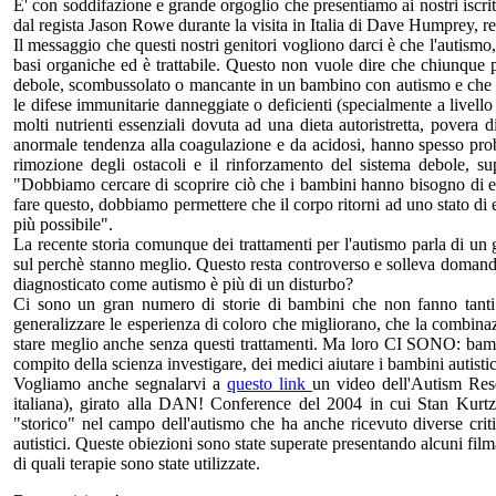
E' con soddifazione e grande orgoglio che presentiamo ai nostri iscrit
dal regista Jason Rowe durante la visita in Italia di Dave Humprey, r
Il messaggio che questi nostri genitori vogliono darci è che l'autismo
basi organiche ed è trattabile. Questo non vuole dire che chiunque
debole, scombussolato o mancante in un bambino con autismo e che lo
le difese immunitarie danneggiate o deficienti (specialmente a livel
molti nutrienti essenziali dovuta ad una dieta autoristretta, povera 
anormale tendenza alla coagulazione e da acidosi, hanno spesso proble
rimozione degli ostacoli e il rinforzamento del sistema debole, s
"Dobbiamo cercare di scoprire ciò che i bambini hanno bisogno di el
fare questo, dobbiamo permettere che il corpo ritorni ad uno stato di e
più possibile".
La recente storia comunque dei trattamenti per l'autismo parla di un
sul perchè stanno meglio. Questo resta controverso e solleva domande
diagnosticato come autismo è più di un disturbo?
Ci sono un gran numero di storie di bambini che non fanno tanti p
generalizzare le esperienza di coloro che migliorano, che la combinaz
stare meglio anche senza questi trattamenti. Ma loro CI SONO: bambi
compito della scienza investigare, dei medici aiutare i bambini autistic
Vogliamo anche segnalarvi a
questo link
un video dell'Autism Resea
italiana), girato alla DAN! Conference del 2004 in cui Stan Kurtz, 
"storico" nel campo dell'autismo che ha anche ricevuto diverse crit
autistici. Queste obiezioni sono state superate presentando alcuni fil
di quali terapie sono state utilizzate.