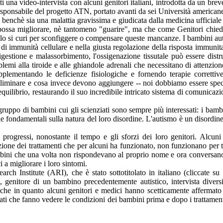
ti una video-intervista con alcuni genitori italiani, introdotta da un b
esponsabile del progetto ATN, portato avanti da sei Università american
, benchè sia una malattia gravissima e giudicata dalla medicina ufficiale
 possa migliorare, nè tantomeno "guarire", ma che come Genitori chied
 si curi per sconfiggere o compensare queste mancanze. I bambini autis
lo di immunità cellulare e nella giusta regolazione della risposta immu
digestione e malassorbimento, l'ossigenazione tissutale può essere distr
mi alla tiroide e alle ghiandole adrenali che necessitano di attenzione.
upplementando le deficienze fisiologiche e fornendo terapie corrett
iminare e cosa invece devono aggiungere -- noi dobbiamo essere speci
quilibrio, restaurando il suo incredibile intricato sistema di comunicazi
 gruppo di bambini cui gli scienziati sono sempre più interessati: i ba
 fondamentali sulla natura del loro disordine. L'autismo è un disordin
rogressi, nonostante il tempo e gli sforzi dei loro genitori. Alcuni
ione dei trattamenti che per alcuni ha funzionato, non funzionano per t
ni che una volta non rispondevano al proprio nome e ora conversano, 
i a migliorare i loro sintomi.
rch Institute (ARI), che è stato sottotitolato in italiano (cliccate su
genitore di un bambino precedentemente autistico, intervista diversi
iche in quanto alcuni genitori e medici hanno scetticamente affermat
mati che fanno vedere le condizioni dei bambini prima e dopo i trattamen