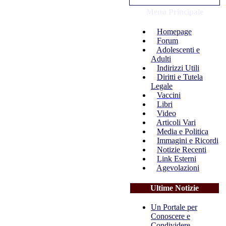
Menu Principale
Homepage
Forum
Adolescenti e
Adulti
Indirizzi Utili
Diritti e Tutela
Legale
Vaccini
Libri
Video
Articoli Vari
Media e Politica
Immagini e Ricordi
Notizie Recenti
Link Esterni
Agevolazioni
Ultime Notizie
Un Portale per
Conoscere e
Condividere