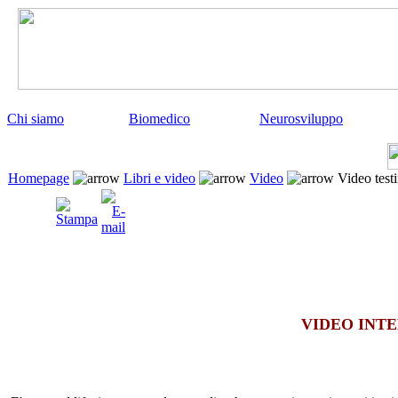
Chi siamo
Biomedico
Neurosviluppo
Homepage
Libri e video
Video
Video test
VIDEO INTE