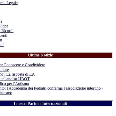
utela Legale
ri
litica
 Ricordi
centi
ni
ni
Ultime Notizie
er Conoscere e Condividere
a fare
smo? La risposta di EA
 italiano su HBOT
ico per l'Autismo
to: l'Accademia dei Pediatri conferma l'associazione intestino -
'autismo
I nostri Partner Internazionali