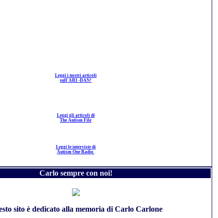
Leggi i nostri articoli
sull'ARI -DAN!
Leggi gli articoli di
The Autism File
Leggi le interviste di
Autism One Radio
Carlo sempre con noi!
sto sito è dedicato alla memoria di Carlo Carlone