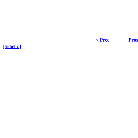
< Prec.
Pros
[Indietro]