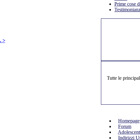
Prime cose d
Testimonianze
. >
Tutte le principa
Homepage
Forum
Adolescenti
Indirizzi Ut