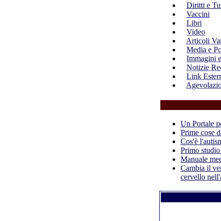
Diritti e T
Vaccini
Libri
Video
Articoli Va
Media e Po
Immagini e
Notizie Re
Link Ester
Agevolazio
Un Portale p
Prime cose d
Cos'è l'auti
Primo studio
Manuale med
Cambia il ven
cervello nell