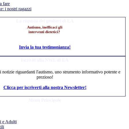
a fare
: i nostri ragazzi
La risposta dei genitori di EA
Autismo, inefficaci gli
interventi dietetici?
Invia la tua testimonianza!
Iscriviti alla NWL di EA
li notizie riguardanti l'autismo, uno strumento informativo potente e
prezioso!
Clicca per iscriverti alla nostra Newsletter!
Menu Principale
 e Adulti
ili