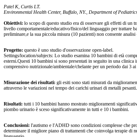
Patel K, Curtis LT.
Environmental Health Center, Buffalo, NY., Department of Pediatrics
Obiettivi:
lo scopo di questo studio era di osservare gli effetti di un
livello comportamentale/educativo/fisico/del linguaggio per trattare ba
preliminare,e la sua piccola misura (10 pazienti) non consente analisi d
Progetto:
questo è uno studio d'osservazione open-label.
Settings/location/subjects: Lo studio esamina 10 bambini di età compr
esterni.Questi 10 bambini si sono presentati in seguito in una clinic
comprensivo nutrizionale/ambientale/chelante per un periodo dai 3 ai 6
Misurazione dei risultati:
gli esiti sono stati misurati da migliorament
attraverso le variazioni nel tempo dei carichi urinari di metalli pesanti.
Risultati:
tutti i 10 bambini hanno mostrato miglioramenti significativi
piombo urinario è sceso significativamente in tutti e 10 i bambini.
Conclusioni:
l'autismo e l'ADHD sono condizioni complesse che proba
determinare il migliore piano di trattamenti che coinvolga terapie di n
linguaggio.