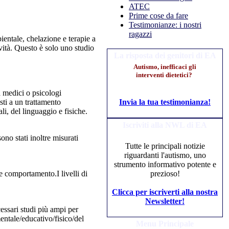
ATEC
Prime cose da fare
Testimonianze: i nostri
ragazzi
ientale, chelazione e terapie a
ività. Questo è solo uno studio
La risposta dei genitori di EA
Autismo, inefficaci gli
interventi dietetici?
a medici o psicologi
sti a un trattamento
Invia la tua testimonianza!
i, del linguaggio e fisiche.
Iscriviti alla NWL di EA
sono stati inoltre misurati
Tutte le principali notizie
riguardanti l'autismo, uno
strumento informativo potente e
 e comportamento.I livelli di
prezioso!
Clicca per iscriverti alla nostra
Newsletter!
essari studi più ampi per
entale/educativo/fisico/del
Menu Principale