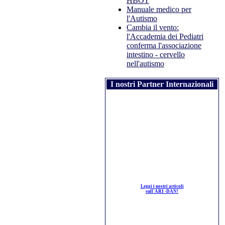
HBOT
Manuale medico per
l'Autismo
Cambia il vento:
l'Accademia dei Pediatri
conferma l'associazione
intestino - cervello
nell'autismo
I nostri Partner Internazionali
Leggi i nostri articoli
sull'ARI -DAN!