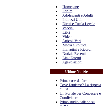
Homepage
Forum
Adolescenti e Adulti
Indirizzi Utili
Diritti e Tutela Legale
Vaccini
Libri
Video
Articoli Vari
Media e Politica
Immagini e Ricordi
Notizie Recenti
Link Esterni
Agevolazioni
Ultime Notizie
Prime cose da fare
Cos'è l'autismo? La risposta
di EA
Un Portale per Conoscere e
Condividere
Primo studio italiano su