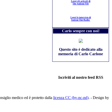
Leggi gli articoli di
The Autism File
Leggi le interviste di
Autism One Radio
Carlo sempre con noi!
Questo sito è dedicato alla
memoria di Carlo Carlone
Iscriviti al nostro feed RSS
nsiglio medico ed è protetto dalla
licenza CC (by-nc-nd)
. - Design by