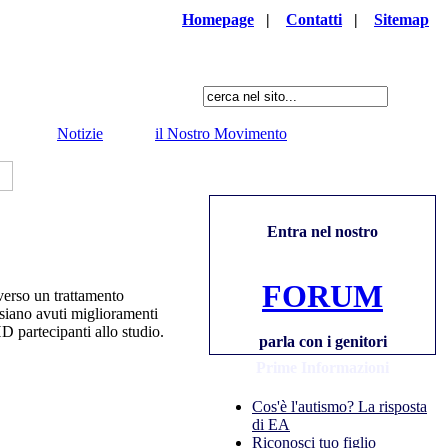
Homepage
|
Contatti
|
Sitemap
Notizie
il Nostro Movimento
Entra nel nostro
FORUM
verso un trattamento
 siano avuti miglioramenti
partecipanti allo studio.
parla con i genitori
Prime Informazioni
Cos'è l'autismo? La risposta
di EA
Riconosci tuo figlio