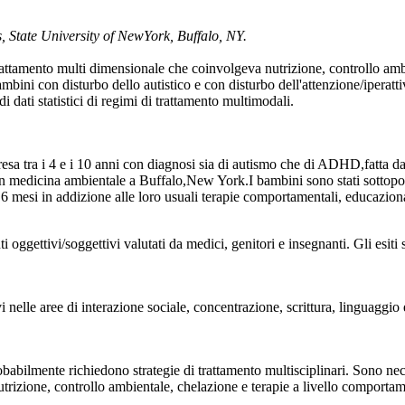
, State University of NewYork, Buffalo, NY.
 trattamento multi dimensionale che coinvolgeva nutrizione, controllo amb
mbini con disturbo dello autistico e con disturbo dell'attenzione/iperatt
i dati statistici di regimi di trattamento multimodali.
esa tra i 4 e i 10 anni con diagnosi sia di autismo che di ADHD,fatta d
a in medicina ambientale a Buffalo,New York.I bambini sono stati sottopo
 mesi in addizione alle loro usuali terapie comportamentali, educazional
i oggettivi/soggettivi valutati da medici, genitori e insegnanti. Gli esiti 
 nelle aree di interazione sociale, concentrazione, scrittura, linguaggio
bilmente richiedono strategie di trattamento multisciplinari. Sono nec
utrizione, controllo ambientale, chelazione e terapie a livello comportam