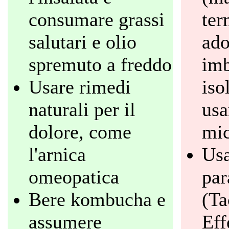
consumare grassi
ter
salutari e olio
ado
spremuto a freddo
imb
Usare rimedi
iso
naturali per il
usa
dolore, come
mi
l'arnica
Us
omeopatica
par
Bere kombucha e
(Ta
assumere
Eff