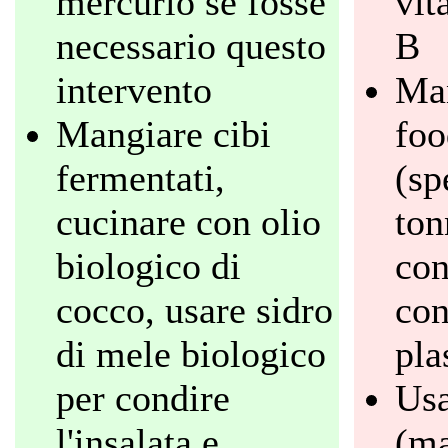
mercurio se fosse
vit
necessario questo
B
intervento
Man
Mangiare cibi
foo
fermentati,
(sp
cucinare con olio
ton
biologico di
con
cocco, usare sidro
con
di mele biologico
pla
per condire
Usa
l'insalata e
(ma