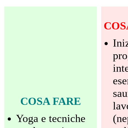
COS
Ini
pr
int
ese
sau
COSA FARE
lav
Yoga e tecniche
(ne