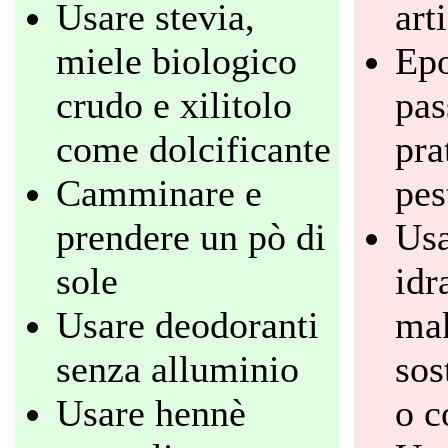
Usare stevia,
arti
miele biologico
Epo
crudo e xilitolo
pas
come dolcificante
pra
Camminare e
pes
prendere un pò di
Usa
sole
idr
Usare deodoranti
ma
senza alluminio
sos
Usare hennè
o c