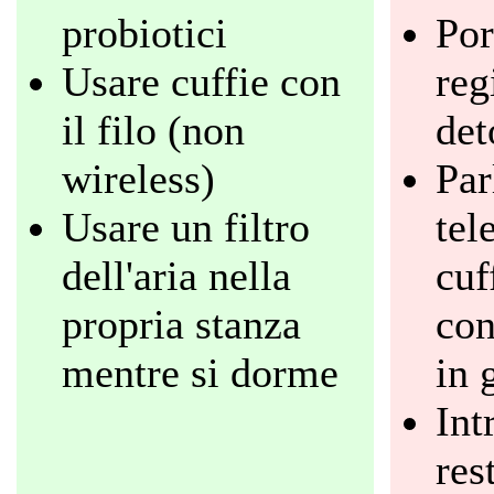
probiotici
Por
Usare cuffie con
re
il filo (non
det
wireless)
Par
Usare un filtro
tel
dell'aria nella
cuf
propria stanza
con
mentre si dorme
in 
Int
res