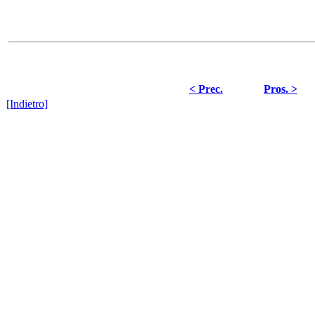
< Prec.
Pros. >
[Indietro]