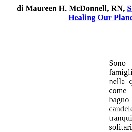
di Maureen H. McDonnell, RN,
S
Healing Our Plane
Sono 
famigli
nella 
come 
bagno 
cande
tranq
solit