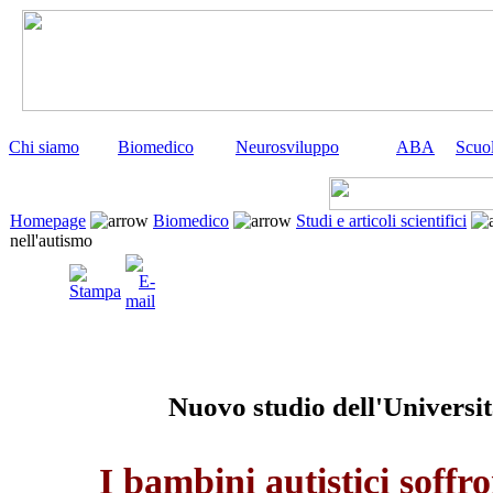
Chi siamo
Biomedico
Neurosviluppo
ABA
Scuo
Homepage
Biomedico
Studi e articoli scientifici
nell'autismo
Nuovo studio dell'Universit
I bambini autistici soffr