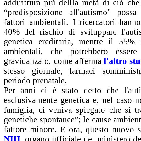
addirittura più dellla metà di ciò ch
“predisposizione all'autismo" possa
fattori ambientali. I ricercatori hann
40% del rischio di sviluppare l'aut
genetica ereditaria, mentre il 55% 
ambientali, che potrebbero essere
gravidanza o, come afferma
l'altro st
stesso giornale, farmaci somminist
periodo prenatale.
Per anni ci è stato detto che l'aut
esclusivamente genetica e, nel caso n
famiglia, ci veniva spiegato che si t
genetiche spontanee”; le cause ambient
fattore minore. E ora, questo nuovo s
NIH
, organo ufficiale del ministero d