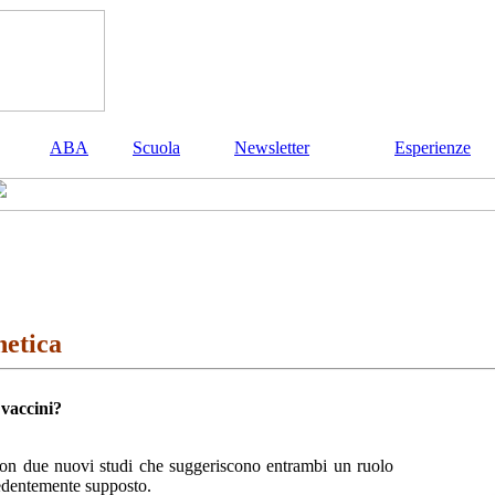
ABA
Scuola
Newsletter
Esperienze
netica
 vaccini?
ca con due nuovi studi che suggeriscono entrambi
un
ruolo
dentemente s
upposto
.