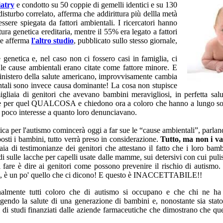
iatry
e condotto su 50 coppie di gemelli identici e su 130
isturbo correlato, afferma che addirittura più dellla metà
ssere spiegata da fattori ambientali. I ricercatori hanno
ura genetica ereditaria, mentre il 55% era legato a fattori
me afferma
l'altro studio
, pubblicato sullo stesso giornale,
 genetica e, nel caso non ci fossero casi in famiglia, ci
 le cause ambientali erano citate come fattore minore. E
ministero della salute americano, improvvisamente cambia
bientali sono invece causa dominante! La cosa non stupisce
gliaia di genitori che avevano bambini meravigliosi, in perfetta salut
culare per quel QUALCOSA e chiedono ora a coloro che hanno a lungo sos
sì poco interesse a quanto loro denunciavano.
ca per l'autismo comincerà oggi a far sue le “cause ambientali”, parlando
osti i bambini, tutto verrà preso in considerazione.
Tutto, ma non i vacc
aia di testimonianze dei genitori che attestano il fatto che i loro bam
 sulle lacche per capelli usate dalle mamme, sui detersivi con cui pulis
 fare è dire ai genitori come possono
prevenire il
rischio di autismo
”, è un po' quello che ci dicono! E questo è INACCETTABILE!!
almente tutti coloro che di autismo si occupano e che chi ne ha l
o la salute di una generazione di bambini e, nonostante sia stato 
i di studi finanziati dalle aziende farmaceutiche che dimostrano che que