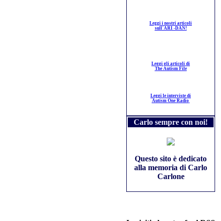
Leggi i nostri articoli
sull'ARI -DAN!
Leggi gli articoli di
The Autism File
Leggi le interviste di
Autism One Radio
Carlo sempre con noi!
Questo sito è dedicato
alla memoria di Carlo
Carlone