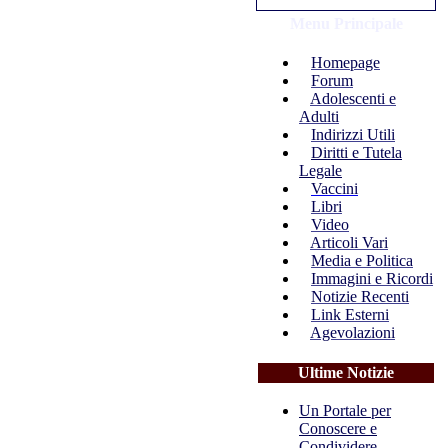
Menu Principale
Homepage
Forum
Adolescenti e
Adulti
Indirizzi Utili
Diritti e Tutela
Legale
Vaccini
Libri
Video
Articoli Vari
Media e Politica
Immagini e Ricordi
Notizie Recenti
Link Esterni
Agevolazioni
Ultime Notizie
Un Portale per
Conoscere e
Condividere