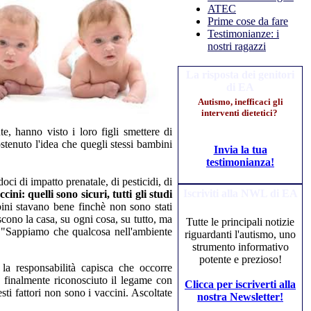
ATEC
Prime cose da fare
Testimonianze: i
nostri ragazzi
La risposta dei genitori
di EA
Autismo, inefficaci gli
interventi dietetici?
e, hanno visto i loro figli smettere di
tenuto l'idea che quegli stessi bambini
Invia la tua
testimonianza!
ci di impatto prenatale, di pesticidi, di
Iscriviti alla NWL di EA
ini: quelli sono sicuri, tutti gli studi
bini stavano bene finchè non sono stati
cono la casa, su ogni cosa, su tutto, ma
Tutte le principali notizie
. "Sappiamo che qualcosa nell'ambiente
riguardanti l'autismo, uno
strumento informativo
potente e prezioso!
a responsabilità capisca che occorre
finalmente riconosciuto il legame con
Clicca per iscriverti alla
sti fattori non sono i vaccini. Ascoltate
nostra Newsletter!