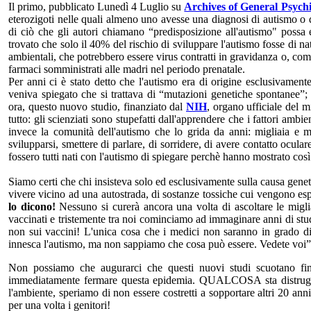
Il primo, pubblicato Lunedì 4 Luglio su
Archives of General Psych
eterozigoti nelle quali almeno uno avesse una diagnosi di autismo o d
di ciò che gli autori chiamano “predisposizione all'autismo" possa e
trovato che solo il 40% del rischio di sviluppare l'autismo fosse di nat
ambientali, che potrebbero essere virus contratti in gravidanza o, co
farmaci somministrati alle madri nel periodo prenatale.
Per anni ci è stato detto che l'autismo era di origine esclusivamente
veniva spiegato che si trattava di “mutazioni genetiche spontanee”;
ora, questo nuovo studio, finanziato dal
NIH
, organo ufficiale del 
tutto: gli scienziati sono stupefatti dall'apprendere che i fattori am
invece la comunità dell'autismo che lo grida da anni: migliaia e mi
svilupparsi, smettere di parlare, di sorridere, di avere contatto o
fossero tutti nati con l'autismo di spiegare perchè hanno mostrato co
Siamo certi che chi insisteva solo ed esclusivamente sulla causa geneti
vivere vicino ad una autostrada, di sostanze tossiche cui vengono esp
lo dicono!
Nessuno si curerà ancora una volta di ascoltare le migli
vaccinati e tristemente tra noi cominciamo ad immaginare anni di studi
non sui vaccini!
L'unica cosa che i medici non saranno in grado di
innesca l'autismo, ma non sappiamo che cosa può essere.
Vedete voi
Non possiamo che augurarci che questi nuovi studi scuotano fin
immediatamente fermare questa epidemia. QUALCOSA sta distruggend
l'ambiente, speriamo di non essere costretti a sopportare altri 20 ann
per una volta i genitori!