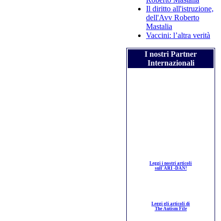
Il diritto all'istruzione,
dell'Avv Roberto
Mastalia
Vaccini: l’altra verità
I nostri Partner
Internazionali
Leggi i nostri articoli
sull'ARI -DAN!
Leggi gli articoli di
The Autism File