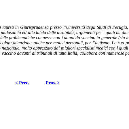
 laurea in Giurisprudenza presso l’Università degli Studi di Perugia. F
lla malasanità ed alla tutela delle disabilità; argomenti per i quali ha 
io delle problematiche connesse con i danni da vaccino in generale (sia 
icolare attenzione, anche per motivi personali, per l’autismo. La sua 
o nazionale, molto apprezzato dai migliori specialisti medici con i qual
vaccino davanti ai tribunali di tutta Italia, collabora con numerose pub
< Prec.
Pros. >