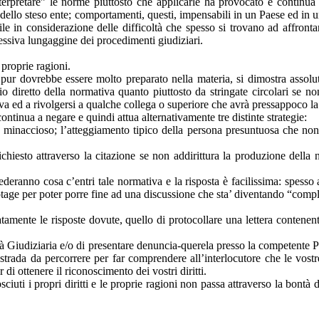
nterpretare” le norme piuttosto che applicarle ha provocato e continua 
i dello steso ente; comportamenti, questi, impensabili in un Paese ed in 
le in considerazione delle difficoltà che spesso si trovano ad affrontare 
ccessiva lungaggine dei procedimenti giudiziari.
 proprie ragioni.
he pur dovrebbe essere molto preparato nella materia, si dimostra assol
 diretto della normativa quanto piuttosto da stringate circolari se non
iva ed a rivolgersi a qualche collega o superiore che avrà pressappoco la
continua a negare e quindi attua alternativamente tre distinte strategie:
ra minaccioso; l’atteggiamento tipico della persona presuntuosa che non
 richiesto attraverso la citazione se non addirittura la produzione della
chiederanno cosa c’entri tale normativa e la risposta è facilissima: spess
tage per poter porre fine ad una discussione che sta’ diventando “compl
atamente le risposte dovute, quello di protocollare una lettera contenent
tà Giudiziaria e/o di presentare denuncia-querela presso la competente P
trada da percorrere per far comprendere all’interlocutore che le vostr
 di ottenere il riconoscimento dei vostri diritti.
iuti i propri diritti e le proprie ragioni non passa attraverso la bontà d