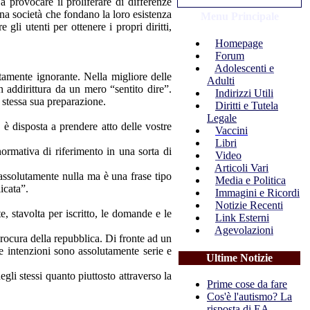
a provocare il proliferare di differenze
una società che fondano la loro esistenza
Menu Principale
gli utenti per ottenere i propri diritti,
Homepage
Forum
Adolescenti e
utamente ignorante. Nella migliore delle
Adulti
 addirittura da un mero “sentito dire”.
Indirizzi Utili
 stessa sua preparazione.
Diritti e Tutela
Legale
 è disposta a prendere atto delle vostre
Vaccini
Libri
 normativa di riferimento in una sorta di
Video
Articoli Vari
o assolutamente nulla ma è una frase tipo
Media e Politica
icata”.
Immagini e Ricordi
Notizie Recenti
e, stavolta per iscritto, le domande e le
Link Esterni
Agevolazioni
rocura della repubblica. Di fronte ad un
e intenzioni sono assolutamente serie e
Ultime Notizie
egli stessi quanto piuttosto attraverso la
Prime cose da fare
Cos'è l'autismo? La
risposta di EA