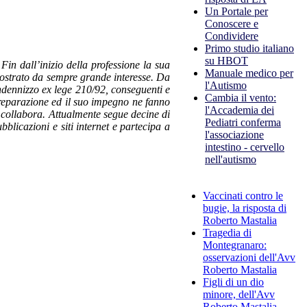
Un Portale per
Conoscere e
Condividere
Primo studio italiano
su HBOT
in dall’inizio della professione la sua
Manuale medico per
dimostrato da sempre grande interesse. Da
l'Autismo
indennizzo ex lege 210/92, conseguenti e
Cambia il vento:
preparazione ed il suo impegno ne fanno
l'Accademia dei
i collabora. Attualmente segue decine di
Pediatri conferma
blicazioni e siti internet e partecipa a
l'associazione
intestino - cervello
nell'autismo
Vaccinati contro le
bugie, la risposta di
Roberto Mastalia
Tragedia di
Montegranaro:
osservazioni dell'Avv
Roberto Mastalia
Figli di un dio
minore, dell'Avv
Roberto Mastalia