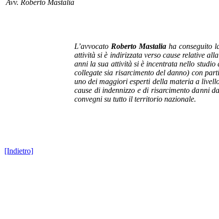
Avv. Roberto Mastalia
L’avvocato
Roberto Mastalia
ha conseguito la
attività si è indirizzata verso cause relative a
anni la sua attività si è incentrata nello stud
collegate sia risarcimento del danno) con part
uno dei maggiori esperti della materia a livell
cause di indennizzo e di risarcimento danni da 
convegni su tutto il territorio nazionale.
[Indietro]