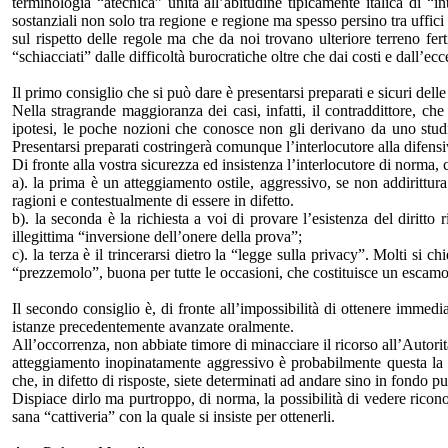
terminologia “atecnica” unita all’abitudine tipicamente italica di “i
sostanziali non solo tra regione e regione ma spesso persino tra uffic
sul rispetto delle regole ma che da noi trovano ulteriore terreno ferti
“schiacciati” dalle difficoltà burocratiche oltre che dai costi e dall’e
Il primo consiglio che si può dare è presentarsi preparati e sicuri delle
Nella stragrande maggioranza dei casi, infatti, il contraddittore, c
ipotesi, le poche nozioni che conosce non gli derivano da uno studio
Presentarsi preparati costringerà comunque l’interlocutore alla difens
Di fronte alla vostra sicurezza ed insistenza l’interlocutore di norma, 
a). la prima è un atteggiamento ostile, aggressivo, se non addirittu
ragioni e contestualmente di essere in difetto.
b). la seconda è la richiesta a voi di provare l’esistenza del diritto
illegittima “inversione dell’onere della prova”;
c). la terza è il trincerarsi dietro la “legge sulla privacy”. Molti si 
“prezzemolo”, buona per tutte le occasioni, che costituisce un escamo
Il secondo consiglio è, di fronte all’impossibilità di ottenere immedi
istanze precedentemente avanzate oralmente.
All’occorrenza, non abbiate timore di minacciare il ricorso all’Autori
atteggiamento inopinatamente aggressivo è probabilmente questa la s
che, in difetto di risposte, siete determinati ad andare sino in fondo pur
Dispiace dirlo ma purtroppo, di norma, la possibilità di vedere riconosc
sana “cattiveria” con la quale si insiste per ottenerli.