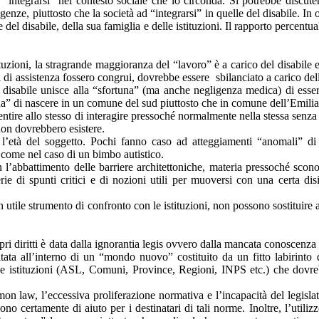
“integrarsi” nel contesto sociale che lo circonda. Si potrebbe discuter
igenze, piuttosto che la società ad “integrarsi” in quelle del disabile. In 
 disabile, della sua famiglia e delle istituzioni. Il rapporto percentuale 
ituzioni, la stragrande maggioranza del “lavoro” è a carico del disabile e
li di assistenza fossero congrui, dovrebbe essere sbilanciato a carico de
l disabile unisce alla “sfortuna” (ma anche negligenza medica) di esser
ortuna” di nascere in un comune del sud piuttosto che in comune dell’Emi
ntire allo stesso di interagire pressoché normalmente nella stessa senza 
 non dovrebbero esistere.
l’età del soggetto. Pochi fanno caso ad atteggiamenti “anomali” di
 come nel caso di un bimbo autistico.
abbattimento delle barriere architettoniche, materia pressoché sconos
ie di spunti critici e di nozioni utili per muoversi con una certa disi
utile strumento di confronto con le istituzioni, non possono sostituire a
pri diritti è data dalla ignorantia legis ovvero dalla mancata conoscenza 
ata all’interno di un “mondo nuovo” costituito da un fitto labirinto 
lle istituzioni (ASL, Comuni, Province, Regioni, INPS etc.) che dovr
mon law, l’eccessiva proliferazione normativa e l’incapacità del legisl
no certamente di aiuto per i destinatari di tali norme. Inoltre, l’utiliz