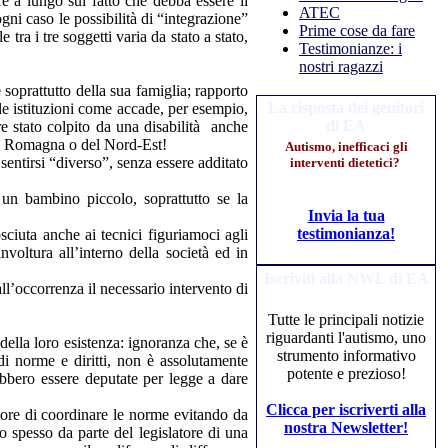
e a lungo sul fatto che debba essere il
ATEC
ogni caso le possibilità di “integrazione”
Prime cose da fare
tra i tre soggetti varia da stato a stato,
Testimonianze: i
nostri ragazzi
 soprattutto della sua famiglia; rapporto
La risposta dei genitori
lle istituzioni come accade, per esempio,
di EA
e stato colpito da una disabilità anche
lia Romagna o del Nord-Est!
Autismo, inefficaci gli
sentirsi “diverso”, senza essere additato
interventi dietetici?
 un bambino piccolo, soprattutto se la
Invia la tua
testimonianza!
ciuta anche ai tecnici figuriamoci agli
nvoltura all’interno della società ed in
Iscriviti alla NWL di EA
ll’occorrenza il necessario intervento di
Tutte le principali notizie
riguardanti l'autismo, uno
della loro esistenza: ignoranza che, se è
strumento informativo
di norme e diritti, non è assolutamente
potente e prezioso!
ebbero essere deputate per legge a dare
Clicca per iscriverti alla
atore di coordinare le norme evitando da
nostra Newsletter!
zo spesso da parte del legislatore di una