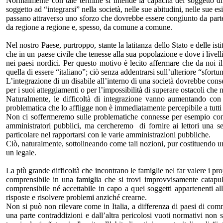
Normalmente con tale termine si intende la capacità del soggetto di 
soggetto ad “integrarsi” nella società, nelle sue abitudini, nelle sue es
passano attraverso uno sforzo che dovrebbe essere congiunto da parte del
da regione a regione e, spesso, da comune a comune.
Nel nostro Paese, purtroppo, stante la latitanza dello Stato e delle ist
che in un paese civile che tenesse alla sua popolazione e dove i livel
nei paesi nordici. Per questo motivo è lecito affermare che da noi i
quella di essere “italiano”; ciò senza addentrarsi sull’ulteriore “sf
L’integrazione di un disabile all’interno di una società dovrebbe conse
per i suoi atteggiamenti o per l’impossibilità di superare ostacoli che
Naturalmente, le difficoltà di integrazione vanno aumentando con 
problematica che lo affligge non è immediatamente percepibile a tutti
Non ci soffermeremo sulle problematiche connesse per esempio con l’
amministratori pubblici, ma cercheremo di fornire ai lettori una ser
particolare nel rapportarsi con le varie amministrazioni pubbliche.
Ciò, naturalmente, sottolineando come tali nozioni, pur costituendo un 
un legale.
La più grande difficoltà che incontrano le famiglie nel far valere i pro
comprensibile in una famiglia che si trovi improvvisamente catapult
comprensibile né accettabile in capo a quei soggetti appartenenti a
risposte e risolvere problemi anziché crearne.
Non si può non rilevare come in Italia, a differenza di paesi di com
una parte contraddizioni e dall’altra pericolosi vuoti normativi non so