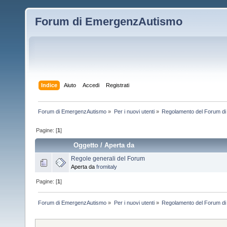
Forum di EmergenzAutismo
Indice
Aiuto
Accedi
Registrati
Forum di EmergenzAutismo
»
Per i nuovi utenti
»
Regolamento del Forum d
Pagine: [
1
]
Oggetto
/
Aperta da
Regole generali del Forum
Aperta da
fromitaly
Pagine: [
1
]
Forum di EmergenzAutismo
»
Per i nuovi utenti
»
Regolamento del Forum d