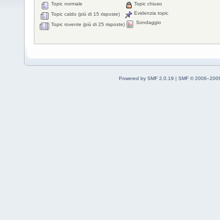
Topic normale
Topic chiuso
Evidenzia topic
Topic caldo (più di 15 risposte)
Sondaggio
Topic rovente (più di 25 risposte)
Powered by SMF 2.0.19
|
SMF © 2006–2009