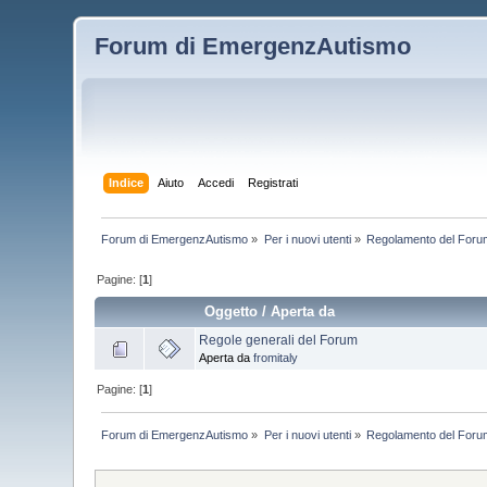
Forum di EmergenzAutismo
Indice
Aiuto
Accedi
Registrati
Forum di EmergenzAutismo
»
Per i nuovi utenti
»
Regolamento del Foru
Pagine: [
1
]
Oggetto
/
Aperta da
Regole generali del Forum
Aperta da
fromitaly
Pagine: [
1
]
Forum di EmergenzAutismo
»
Per i nuovi utenti
»
Regolamento del Foru