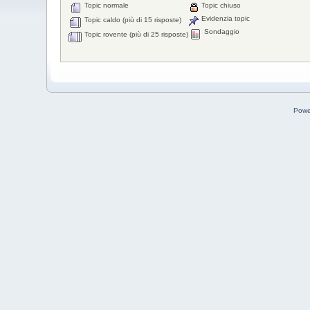
Topic normale
Topic chiuso
Evidenzia topic
Topic caldo (più di 15 risposte)
Sondaggio
Topic rovente (più di 25 risposte)
Powe