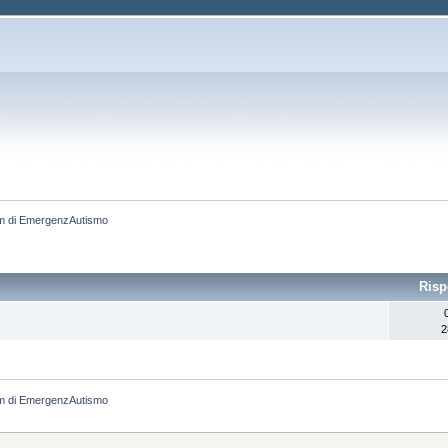
m di EmergenzAutismo
Risp
2
m di EmergenzAutismo