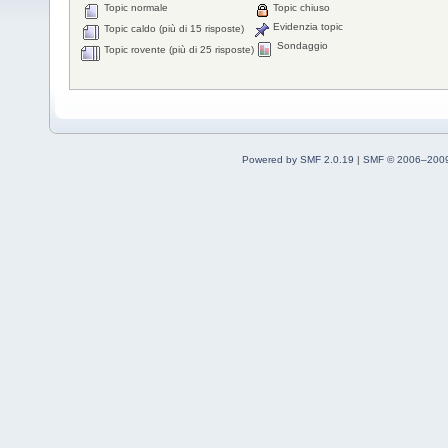
Topic normale
Topic chiuso
Evidenzia topic
Topic caldo (più di 15 risposte)
Sondaggio
Topic rovente (più di 25 risposte)
Powered by SMF 2.0.19
|
SMF © 2006–2009