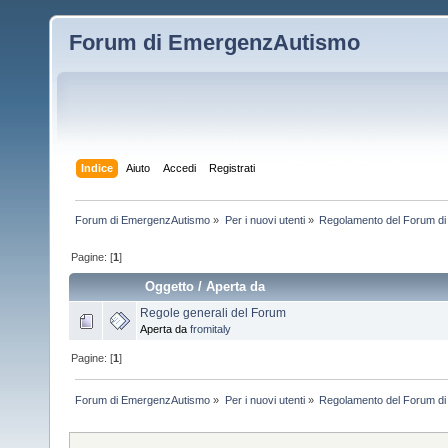
Forum di EmergenzAutismo
Indice
Aiuto
Accedi
Registrati
Forum di EmergenzAutismo
»
Per i nuovi utenti
»
Regolamento del Forum d
Pagine: [
1
]
Oggetto
/
Aperta da
Regole generali del Forum
Aperta da
fromitaly
Pagine: [
1
]
Forum di EmergenzAutismo
»
Per i nuovi utenti
»
Regolamento del Forum d