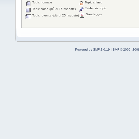
Topic normale
Topic chiuso
Evidenzia topic
Topic caldo (più di 15 risposte)
Sondaggio
Topic rovente (più di 25 risposte)
Powered by SMF 2.0.19
|
SMF © 2006–2009