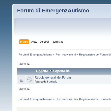
Forum di EmergenzAutismo
Indice
Aiuto
Accedi
Registrati
Forum di EmergenzAutismo
»
Per i nuovi utenti
»
Regolamento del Forum d
Pagine: [
1
]
Oggetto
/
Aperta da
Regole generali del Forum
Aperta da
fromitaly
Pagine: [
1
]
Forum di EmergenzAutismo
»
Per i nuovi utenti
»
Regolamento del Forum d