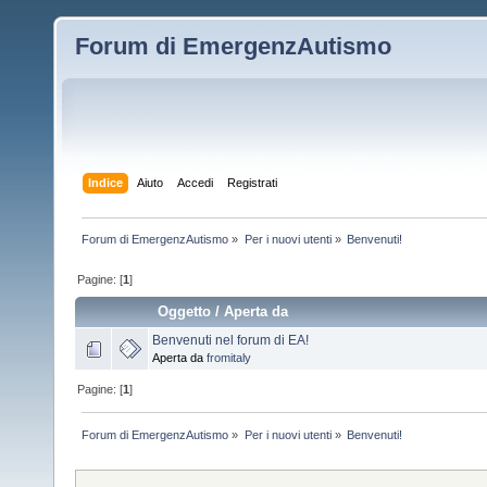
Forum di EmergenzAutismo
Indice
Aiuto
Accedi
Registrati
Forum di EmergenzAutismo
»
Per i nuovi utenti
»
Benvenuti!
Pagine: [
1
]
Oggetto
/
Aperta da
Benvenuti nel forum di EA!
Aperta da
fromitaly
Pagine: [
1
]
Forum di EmergenzAutismo
»
Per i nuovi utenti
»
Benvenuti!