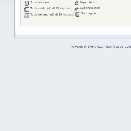
Topic normale
Topic chiuso
Evidenzia topic
Topic caldo (più di 15 risposte)
Sondaggio
Topic rovente (più di 25 risposte)
Powered by SMF 2.0.19
|
SMF © 2006–2009