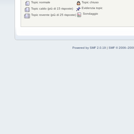
Topic normale
Topic chiuso
Evidenzia topic
Topic caldo (più di 15 risposte)
Sondaggio
Topic rovente (più di 25 risposte)
Powered by SMF 2.0.19
|
SMF © 2006–2009