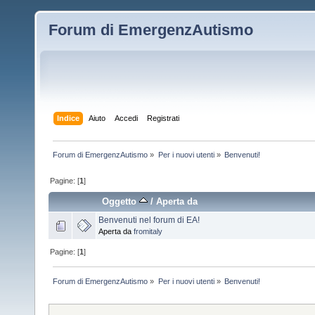
Forum di EmergenzAutismo
Indice
Aiuto
Accedi
Registrati
Forum di EmergenzAutismo
»
Per i nuovi utenti
»
Benvenuti!
Pagine: [
1
]
Oggetto
/
Aperta da
Benvenuti nel forum di EA!
Aperta da
fromitaly
Pagine: [
1
]
Forum di EmergenzAutismo
»
Per i nuovi utenti
»
Benvenuti!