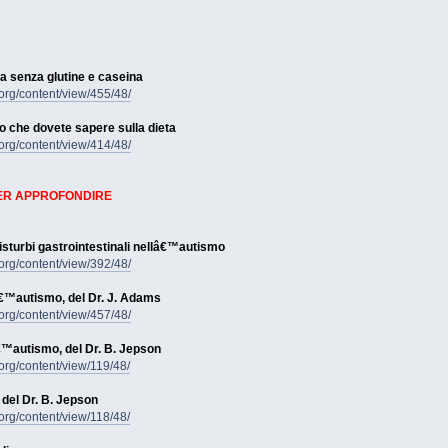
ta senza glutine e caseina
rg/content/view/455/48/
o che dovete sapere sulla dieta
rg/content/view/414/48/
PER APPROFONDIRE
isturbi gastrointestinali nellâ€™autismo
rg/content/view/392/48/
â€™autismo, del Dr. J. Adams
rg/content/view/457/48/
€™autismo, del Dr. B. Jepson
rg/content/view/119/48/
el Dr. B. Jepson
rg/content/view/118/48/