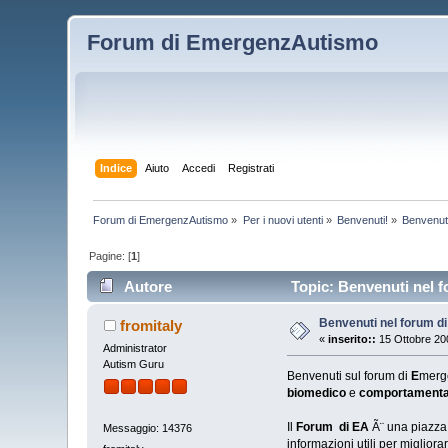
Forum di EmergenzAutismo
Indice
Aiuto
Accedi
Registrati
Forum di EmergenzAutismo
»
Per i nuovi utenti
»
Benvenuti!
»
Benvenuti
Pagine: [
1
]
Autore
Topic: Benvenuti nel f
Benvenuti nel forum di
fromitaly
«
inserito::
15 Ottobre 20
Administrator
Autism Guru
Benvenuti sul forum di
E
merg
biomedico
e
comportamenta
Il
Forum di EA
Ã¨ una piazza 
Messaggio: 14376
informazioni utili per migliora