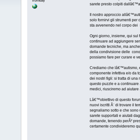
fromitaly
sarete presto colpiti dallâ€™
Il nostro approccio allâ€™aut
solo fornirvi gli strumenti p
sta avvenendo nel corpo dei n
Ogni giorno, insieme, qui sul
continuare ad aggiungere semp
domande tecniche, ma anche a 
della condivisione delle cono
possiamo fare per curare e vede
Crediamo che lâ€™autismo, esa
componente infettiva e/o da t
dei nostri figli: si tratta di
questo puzzle e a continuare a
medici, riusciremo ad aiutare
Lâ€™obiettivo di questo forum
nuovi iscritti Ã¨ di trovare 
segnaliamo sotto e che sono u
sarete supportati e aiutati da
domande, tenendo perÃ² presen
certamente condivideremo quan