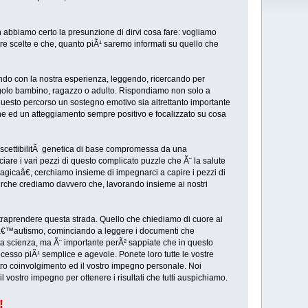
 abbiamo certo la presunzione di dirvi cosa fare: vogliamo
re scelte e che, quanto piÃ¹ saremo informati su quello che
endo con la nostra esperienza, leggendo, ricercando per
ingolo bambino, ragazzo o adulto. Rispondiamo non solo a
questo percorso un sostegno emotivo sia altrettanto importante
one ed un atteggiamento sempre positivo e focalizzato su cosa
suscettibilitÃ genetica di base compromessa da una
re i vari pezzi di questo complicato puzzle che Ã¨ la salute
magicaâ€, cerchiamo insieme di impegnarci a capire i pezzi di
 perche crediamo davvero che, lavorando insieme ai nostri
intraprendere questa strada. Quello che chiediamo di cuore ai
er lâ€™autismo, cominciando a leggere i documenti che
ta scienza, ma Ã¨ importante perÃ² sappiate che in questo
ocesso piÃ¹ semplice e agevole. Ponete loro tutte le vostre
ro coinvolgimento ed il vostro impegno personale. Noi
ostro impegno per ottenere i risultati che tutti auspichiamo.
!