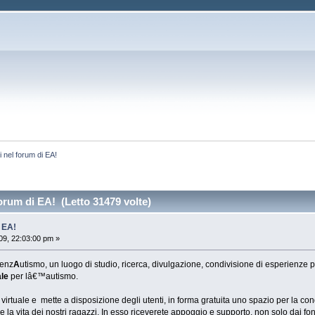
 nel forum di EA!
orum di EA! (Letto 31479 volte)
 EA!
09, 22:03:00 pm »
enz
A
utismo, un luogo di studio, ricerca, divulgazione, condivisione di esperienze p
le
per lâ€™autismo.
virtuale e mette a disposizione degli utenti, in forma gratuita uno spazio per la co
re la vita dei nostri ragazzi. In esso riceverete appoggio e supporto, non solo dai fon