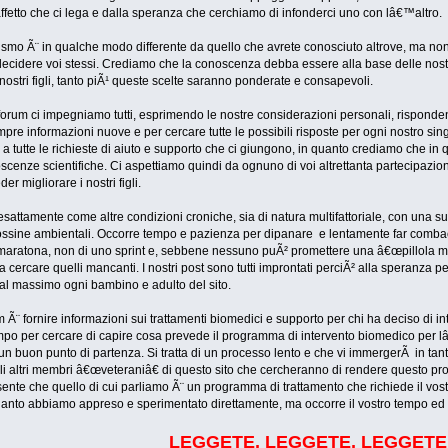
affetto che ci lega e dalla speranza che cerchiamo di infonderci uno con lâ€™altro.
ismo Ã¨ in qualche modo differente da quello che avrete conosciuto altrove, ma non
er decidere voi stessi. Crediamo che la conoscenza debba essere alla base delle nost
ostri figli, tanto piÃ¹ queste scelte saranno ponderate e consapevoli.
 forum ci impegniamo tutti, esprimendo le nostre considerazioni personali, rispond
re informazioni nuove e per cercare tutte le possibili risposte per ogni nostro s
tutte le richieste di aiuto e supporto che ci giungono, in quanto crediamo che in 
scenze scientifiche. Ci aspettiamo quindi da ognuno di voi altrettanta partecipazi
r migliorare i nostri figli.
ttamente come altre condizioni croniche, sia di natura multifattoriale, con una 
ossine ambientali. Occorre tempo e pazienza per dipanare e lentamente far combacia
 una maratona, non di uno sprint e, sebbene nessuno puÃ² promettere una â€œpillola 
 cercare quelli mancanti. I nostri post sono tutti improntati perciÃ² alla speranza
 al massimo ogni bambino e adulto del sito.
 Ã¨ fornire informazioni sui trattamenti biomedici e supporto per chi ha deciso di 
il tempo per cercare di capire cosa prevede il programma di intervento biomedico p
n buon punto di partenza. Si tratta di un processo lento e che vi immergerÃ in tan
gli altri membri â€œveteraniâ€ di questo sito che cercheranno di rendere questo pr
te che quello di cui parliamo Ã¨ un programma di trattamento che richiede il vost
to abbiamo appreso e sperimentato direttamente, ma occorre il vostro tempo ed il v
LEGGETE, LEGGETE, LEGGETE