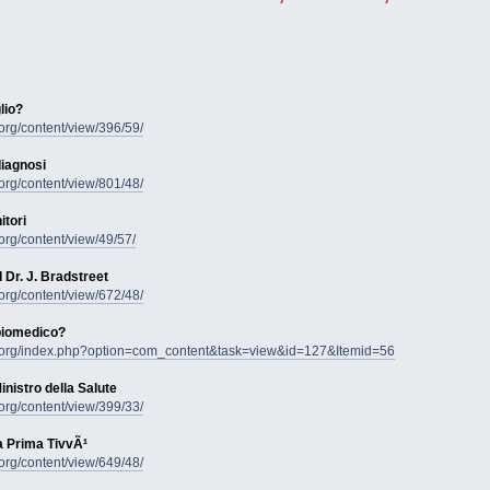
lio?
rg/content/view/396/59/
diagnosi
rg/content/view/801/48/
itori
rg/content/view/49/57/
Dr. J. Bradstreet
rg/content/view/672/48/
biomedico?
.org/index.php?option=com_content&task=view&id=127&Itemid=56
Ministro della Salute
rg/content/view/399/33/
 a Prima TivvÃ¹
rg/content/view/649/48/