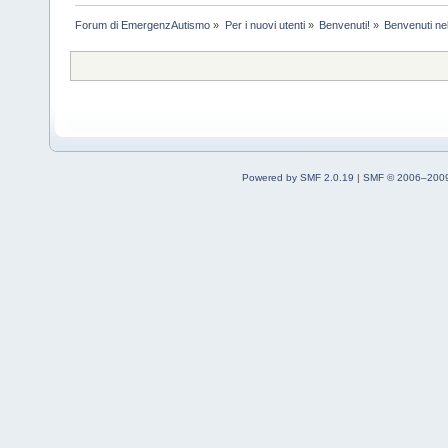
Forum di EmergenzAutismo
»
Per i nuovi utenti
»
Benvenuti!
»
Benvenuti nel
Powered by SMF 2.0.19
|
SMF © 2006–2009