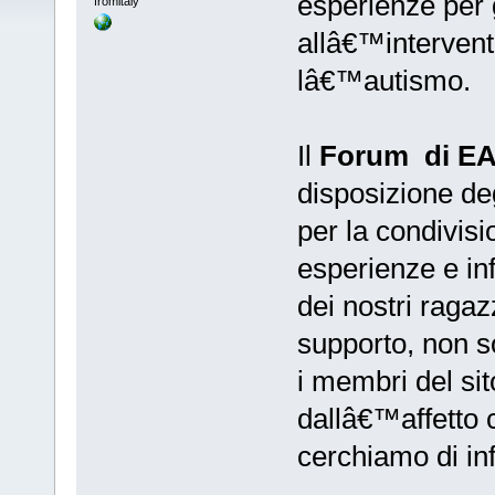
esperienze per g
fromitaly
allâ€™interven
lâ€™autismo.
Il
Forum di E
disposizione deg
per la condivisi
esperienze e inf
dei nostri ragaz
supporto, non so
i membri del sit
dallâ€™affetto 
cerchiamo di in