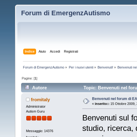
Forum di EmergenzAutismo
Indice
Aiuto
Accedi
Registrati
Forum di EmergenzAutismo
»
Per i nuovi utenti
»
Benvenuti!
»
Benvenuti nel
Pagine: [
1
]
Autore
Topic: Benvenuti nel foru
Benvenuti nel forum di EA
fromitaly
«
inserito::
15 Ottobre 2009, 
Administrator
Autism Guru
Benvenuti sul f
studio, ricerca,
Messaggio: 14376