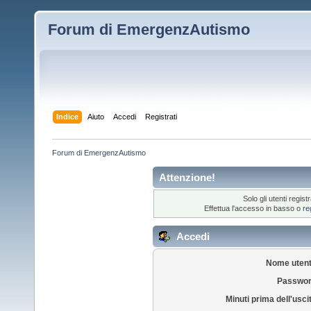
Forum di EmergenzAutismo
Indice
Aiuto
Accedi
Registrati
Forum di EmergenzAutismo
Attenzione!
Solo gli utenti regi
Effettua l'accesso in basso o
re
Accedi
Nome utent
Passwor
Minuti prima dell'usci