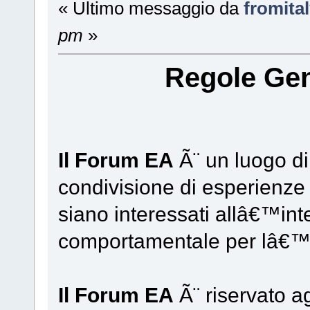
« Ultimo messaggio da
fromita
pm
»
Regole Gen
Il Forum EA
Ã¨ un luogo di 
condivisione di esperienze 
siano interessati allâ€™in
comportamentale per lâ€™
Il Forum EA
Ã¨ riservato ag