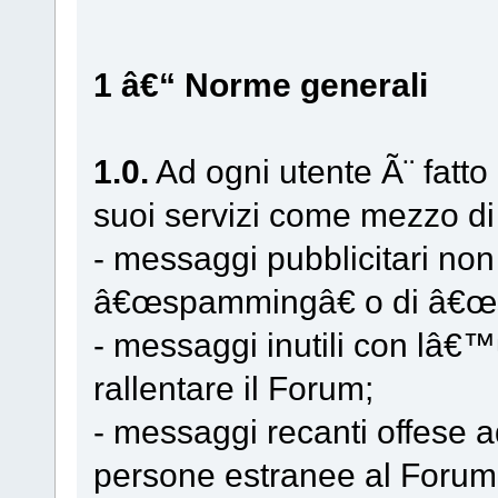
1 â€“ Norme generali
1.0.
Ad ogni utente Ã¨ fatto d
suoi servizi come mezzo di 
- messaggi pubblicitari non
â€œspammingâ€ o di â€œ
- messaggi inutili con lâ€
rallentare il Forum;
- messaggi recanti offese ad 
persone estranee al Forum