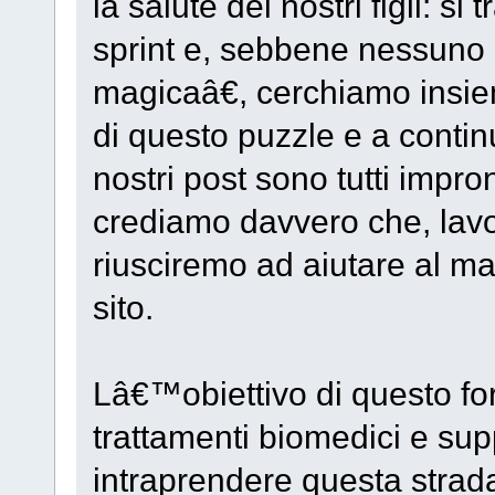
la salute dei nostri figli: s
sprint e, sebbene nessuno
magicaâ€, cerchiamo insie
di questo puzzle e a contin
nostri post sono tutti impro
crediamo davvero che, lavo
riusciremo ad aiutare al m
sito.
Lâ€™obiettivo di questo for
trattamenti biomedici e sup
intraprendere questa strad