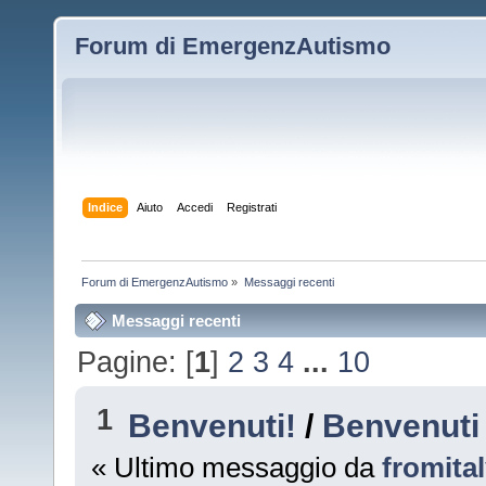
Forum di EmergenzAutismo
Indice
Aiuto
Accedi
Registrati
Forum di EmergenzAutismo
»
Messaggi recenti
Messaggi recenti
Pagine: [
1
]
2
3
4
...
10
1
Benvenuti!
/
Benvenuti 
« Ultimo messaggio da
fromita