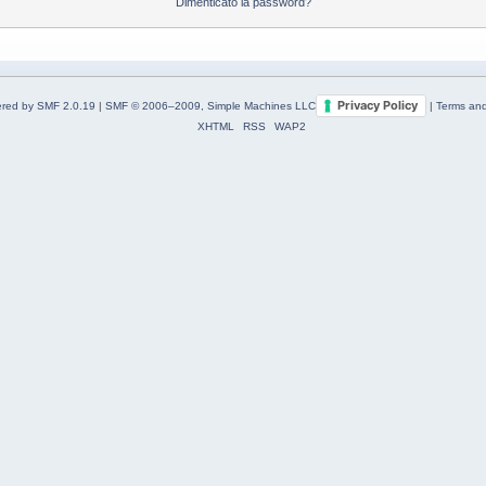
Dimenticato la password?
Privacy Policy
red by SMF 2.0.19
|
SMF © 2006–2009, Simple Machines LLC
|
Terms and
XHTML
RSS
WAP2