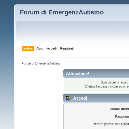
Forum di EmergenzAutismo
Indice
Aiuto
Accedi
Registrati
Forum di EmergenzAutismo
Attenzione!
Solo gli utenti regi
Effettua l'accesso in basso o
re
Accedi
Nome utent
Passwor
Minuti prima dell'usci