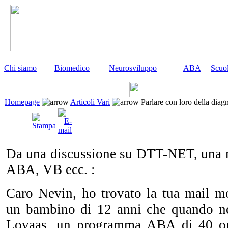
Chi siamo
Biomedico
Neurosviluppo
ABA
Scuo
Homepage
Articoli Vari
Parlare con loro della diag
Da una discussione su DTT-NET, una ma
ABA, VB ecc. :
Caro Nevin, ho trovato la tua mail mo
un bambino di 12 anni che quando ne
Lovaas, un programma ABA di 40 ore