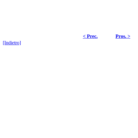
< Prec.
Pros. >
[Indietro]