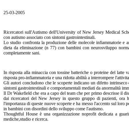
25-03-2005
Ricercatori sull'Autismo dell'University of New Jersey Medical Sc
con autismo associato con sintomi gastrointestinali.
Lo studio confronta la produzione delle molecole infiammatorie e an
dieta da eliminazione (n 77) con bambini con neurosviluppo normale
completamente sani.
In risposta alla minaccia con tossine batteriche o proteine del latte 
risposta pro-infiammatoria e una ridotta abilità a interrompere l'attivit
Gli autori concludono che le scoperte indicano un difetto intrinseco 
sintomi gastrointestinali e comportamentali mediati da anormalità i
Il Dr Wakefield che era a capo del team che per primo descrisse il dis
dai ricercatori del New Jersey in questo gruppo di pazienti, ora
l'importanza di queste nuove scoperte e ha messo l'accento sul loro p
in bambini con disordini dello sviluppo come l'autismo.
Thoughtful House è una organizzazione noprofit dedicata a guarire
mediche,studio e ricerca.