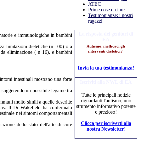
ATEC
Prime cose da fare
Testimonianze: i nostri
ragazzi
La risposta dei genitori di
mmatorie e immunologiche in bambini
EA
a limitazioni dietetiche (n 100) o a
Autismo, inefficaci gli
interventi dietetici?
 da eliminazione ( n 16), e bambini
Invia la tua testimonianza!
intomi intestinali mostrano una forte
Iscriviti alla NWL di EA
., suggerendo un possibile legame tra
Tutte le principali notizie
riguardanti l'autismo, uno
mmuni molto simili a quelle descritte
strumento informativo potente
xas. Il Dr Wakefield ha confermato
e prezioso!
testinale nei sintomi comportamentali
Clicca per iscriverti alla
zione dello stato dell'arte di cure
nostra Newsletter!