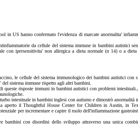
hool in US hanno confermato l'evidenza di marcate anormalita' infia
tinfiammatorie da cellule del sistema immune in bambini autistici senz
 con ipersensitivita' non allergica a dieta normale (n 14) o a dieta
vaccino, le cellule del sistema immunologico dei bambini autistici con s
a' del sistema immune rispetto agli altri bambini.
di queste risposte immuni in bambini autistici con problemi intestinali
mmunologiche.
turbo intestinale in bambini inglesi con autismo e dimostrò anormalità i
 ha aperto il Thoughtful House Center for Children in Austin, in Te
otenziale per incrementare e capire il ruolo dell'infiammazione gastroin
 bambini con disordini dello sviluppo attraverso una unica combina