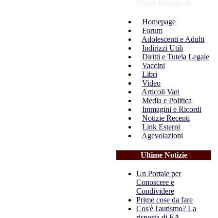
Menu Principale
Homepage
Forum
Adolescenti e Adulti
Indirizzi Utili
Diritti e Tutela Legale
Vaccini
Libri
Video
Articoli Vari
Media e Politica
Immagini e Ricordi
Notizie Recenti
Link Esterni
Agevolazioni
Ultime Notizie
Un Portale per
Conoscere e
Condividere
Prime cose da fare
Cos'è l'autismo? La
risposta di EA