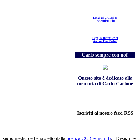
Leggi gli articoli di
The Autism File
Leggi le interviste di
Autism One Radio
Carlo sempre con noi!
Questo sito è dedicato alla
memoria di Carlo Carlone
Iscriviti al nostro feed RSS
nsiglio medico ed è protetto dalla
licenza CC (by-nc-nd)
. - Design by