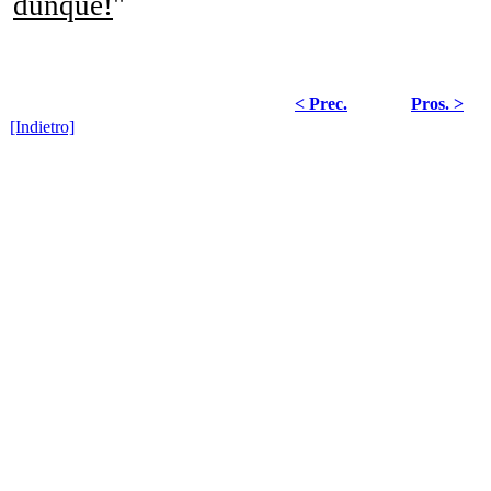
dunque!
"
< Prec.
Pros. >
[Indietro]