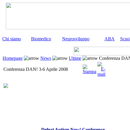
Chi siamo
Biomedico
Neurosviluppo
ABA
Scuo
Homepage
News
Ultime
Conferenza DAN!
Conferenza DAN! 3-6 Aprile 2008
Defeat Autism Now! Conference