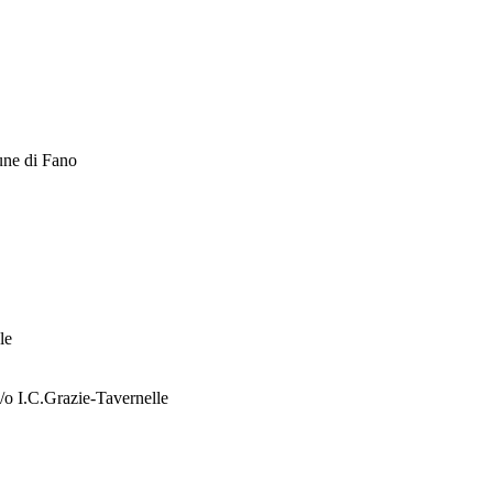
mune di Fano
ale
ne c/o I.C.Grazie-Tavernelle