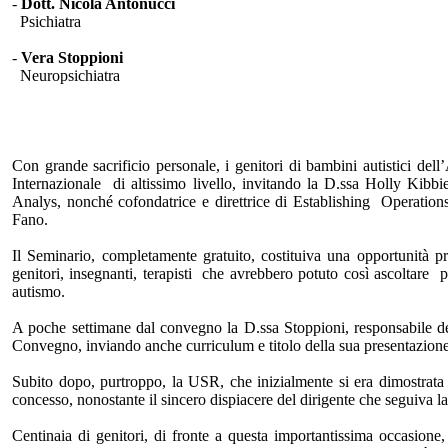
-
Dott. Nicola Antonucci
Psichiatra
-
Vera Stoppioni
Neuropsichiatra
Con grande sacrificio personale, i genitori di bambini autistici 
Internazionale di altissimo livello, invitando la D.ssa Holly Kib
Analys, nonché cofondatrice e direttrice di Establishing Operation
Fano.
Il Seminario, completamente gratuito, costituiva una opportunità p
genitori, insegnanti, terapisti che avrebbero potuto così ascoltare p
autismo.
A poche settimane dal convegno la D.ssa Stoppioni, responsabile d
Convegno, inviando anche curriculum e titolo della sua presentazione
Subito dopo, purtroppo, la USR, che inizialmente si era dimostrata 
concesso, nonostante il sincero dispiacere del dirigente che seguiva la
Centinaia di genitori, di fronte a questa importantissima occasione,