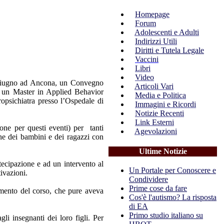
Homepage
Forum
Adolescenti e Adulti
Indirizzi Utili
Diritti e Tutela Legale
Vaccini
Libri
Video
2 Giugno ad Ancona, un Convegno
Articoli Vari
on un Master in Applied Behavior
Media e Politica
opsichiatra presso l’Ospedale di
Immagini e Ricordi
Notizie Recenti
Link Esterni
one per questi eventi) per tanti
Agevolazioni
ane dei bambini e dei ragazzi con
Ultime Notizie
ecipazione e ad un intervento al
Un Portale per Conoscere e
ivazioni.
Condividere
Prime cose da fare
iamento del corso, che pure aveva
Cos'è l'autismo? La risposta
di EA
Primo studio italiano su
li insegnanti dei loro figli. Per