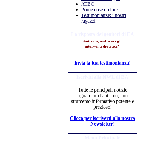
ATEC
Prime cose da fare
Testimonianze: i nostri
ragazzi
La risposta dei genitori di EA
Autismo, inefficaci gli
interventi dietetici?
Invia la tua testimonianza!
Iscriviti alla NWL di EA
Tutte le principali notizie
riguardanti l'autismo, uno
strumento informativo potente e
prezioso!
Clicca per iscriverti alla nostra
Newsletter!
Menu Principale