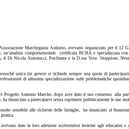
dell’Associazione Marchegiana Autismo, avevano organizzato per il 1
bie, un’analista comportamentale certificata BCBA e specializzata c
s, il Dr Nicola Antonucci, Psichiatra e la D.ssa Vera Stoppioni, Neur
ressochè unica (in genere si richiede sempre una quota di partecipazi
rofessionisti di altissima specializzazione sulle problematiche quotidi
el Progetto Autismo Marche, dopo aver dato il suo consenso alla part
, ha rinunciato a parteciparvi senza esprimere pubblicamente le sue mot
molto sensibile alle richieste delle famiglie, ha rinunciato al finanz
 pratica.
 avevano dato la loro adesione iscrivendosi insieme agli educatori e ag