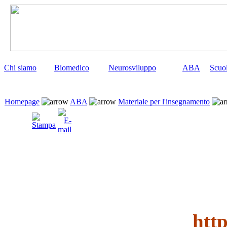
Chi siamo
Biomedico
Neurosviluppo
ABA
Scuo
Homepage
ABA
Materiale per l'insegnamento
htt