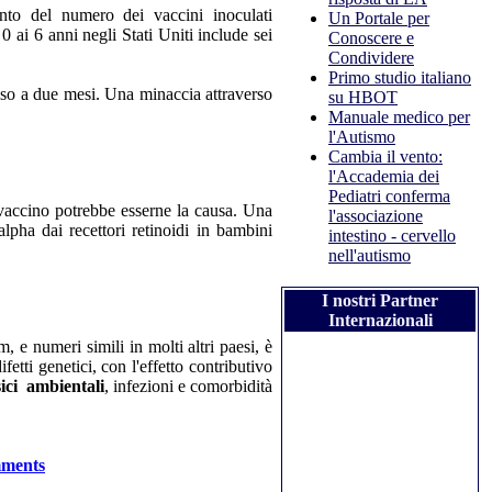
ento del numero dei vaccini inoculati
Un Portale per
 ai 6 anni negli Stati Uniti include sei
Conoscere e
Condividere
Primo studio italiano
sso a due mesi. Una minaccia attraverso
su HBOT
Manuale medico per
l'Autismo
Cambia il vento:
l'Accademia dei
Pediatri conferma
 vaccino potrebbe esserne la causa. Una
l'associazione
lpha dai recettori retinoidi in bambini
intestino - cervello
nell'autismo
I nostri Partner
Internazionali
 e numeri simili in molti altri paesi, è
fetti genetici, con l'effetto contributivo
ici ambientali
, infezioni e comorbidità
mments