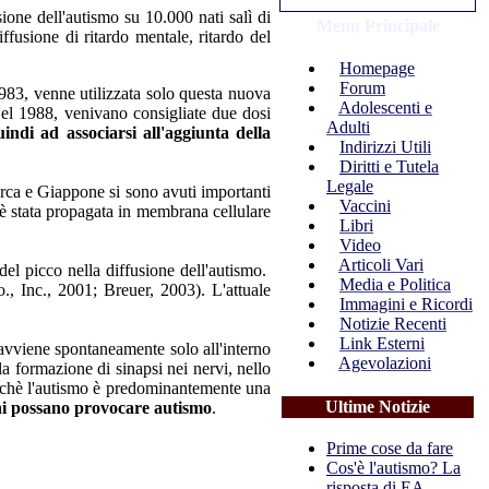
sione dell'autismo su 10.000 nati salì di
Menu Principale
fusione di ritardo mentale, ritardo del
Homepage
Forum
983, venne utilizzata solo questa nuova
Adolescenti e
el 1988, venivano consigliate due dosi
Adulti
ndi ad associarsi all'aggiunta della
Indirizzi Utili
Diritti e Tutela
Legale
rca e Giappone si sono avuti importanti
Vaccini
è stata propagata in membrana cellulare
Libri
Video
Articoli Vari
 picco nella diffusione dell'autismo.
Media e Politica
, Inc., 2001; Breuer, 2003). L'attuale
Immagini e Ricordi
Notizie Recenti
Link Esterni
avviene spontaneamente solo all'interno
Agevolazioni
la formazione di sinapsi nei nervi, nello
erchè l'autismo è predominantemente una
Ultime Notizie
ini possano provocare autismo
.
Prime cose da fare
Cos'è l'autismo? La
risposta di EA