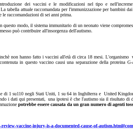
ntroduzione dei vaccini e le modificazioni nel tipo e nell'increm
 La tabella attuale raccomandata per l'immunizzazione per bambini dai 0
re le raccomandazioni di sei anni prima.
à. In questo modo, il sistema immunitario di un neonato viene comprome
messo può contribuire all'insorgenza dell'autismo.
finchè non hanno fatto i vaccini all'età di circa 18 mesi. L'organismo
e contenuta in questo vaccino causi una separazione della proteina G-a
e di 1 su110 negli Stati Uniti, 1 su 64 in Inghilterra e United Kingdom,
o i dati qui presentati, una ipotesi è che l'autismo sia il risultato di di
iammazione
potrebbe essere causata da un gran numero di agenti toss
-review-vaccine-injury-is-a-documented-cause-of-autism.html#co