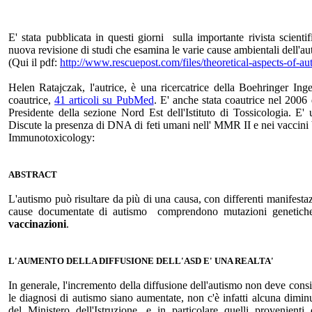
E' stata pubblicata in questi giorni sulla importante rivista scien
nuova revisione di studi che esamina le varie cause ambientali dell'aut
(Qui il pdf:
http://www.rescuepost.com/files/theoretical-aspects-of-a
Helen Ratajczak, l'autrice, è una ricercatrice della Boehringer In
coautrice,
41 articoli su PubMed
. E' anche stata coautrice nel 2006 
Presidente della sezione Nord Est dell'Istituto di Tossicologia. E' 
Discute la presenza di DNA di feti umani nell' MMR II e nei vaccini V
Immunotoxicology:
ABSTRACT
L'autismo può risultare da più di una causa, con differenti manifesta
cause documentate di autismo comprendono mutazioni genetiche e
vaccinazioni
.
L'AUMENTO DELLA DIFFUSIONE DELL'ASD E' UNA REALTA'
In generale, l'incremento della diffusione dell'autismo non deve consid
le diagnosi di autismo siano aumentate, non c'è infatti alcuna diminu
del Ministero dell'Istruzione, e in particolare quelli provenient