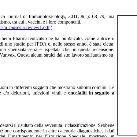
tifica Journal of Immunotoxicology, 2011; 8(1): 68–79, una
ismo, tra cui i vaccini e i loro componenti.
utism-causes-a-review1.pdf
)
gelheim Pharmaceuticals che ha pubblicato, come autrice o
di uno studio per l'FDA e, nello stesso anno, è stata eletta
una scienziata seria e rispettata che, in questa recensione.
arivax. Questi alcuni stralci dal suo lavoro sull'autismo su
zioni in differenti soggetti che mostrano sintomi comuni. Le
/o delezioni, infezioni virali e
encefaliti in seguito a
erarsi il risultato della avvenuta riclassificazione. Sebbene
zione corrispondente in altre categorie diagnostiche, I dati
i dal Dipartimento per l'Istruzione Speciale, mostrano un