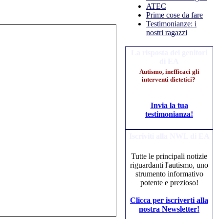
ATEC
Prime cose da fare
Testimonianze: i
nostri ragazzi
La risposta dei genitori
di EA
Autismo, inefficaci gli
interventi dietetici?
Invia la tua
testimonianza!
Iscriviti alla NWL di EA
Tutte le principali notizie
riguardanti l'autismo, uno
strumento informativo
potente e prezioso!
Clicca per iscriverti alla
nostra Newsletter!