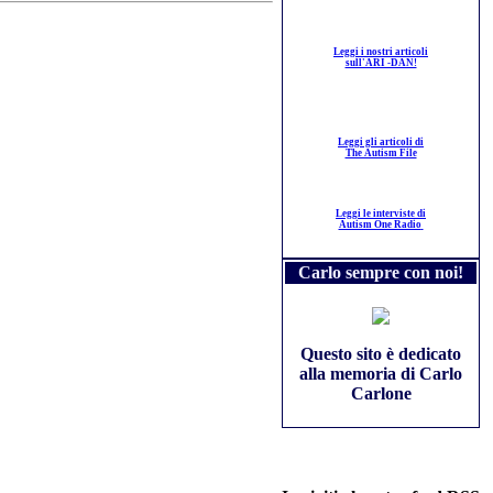
Leggi i nostri articoli
sull'ARI -DAN!
Leggi gli articoli di
The Autism File
Leggi le interviste di
Autism One Radio
Carlo sempre con noi!
Questo sito è dedicato
alla memoria di Carlo
Carlone