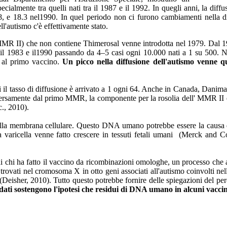
ecialmente tra quelli nati tra il 1987 e il 1992. In quegli anni, la diffu
, e 18.3 nel1990. In quel periodo non ci furono cambiamenti nella dif
ll'autismo c'è effettivamente stato.
MMR II) che non contiene Thimerosal venne introdotta nel 1979. Dal 1
 il 1983 e il1990 passando da 4–5 casi ogni 10.000 nati a 1 su 500. N
al primo vaccino.
Un picco nella diffusione dell'autismo venne qui
 il tasso di diffusione è arrivato a 1 ogni 64. Anche in Canada, Danima
diversamente dal primo MMR, la componente per la rosolia dell' MMR II 
., 2010).
 membrana cellulare. Questo DNA umano potrebbe essere la causa del
varicella venne fatto crescere in tessuti fetali umani (Merck and Co.
i chi ha fatto il vaccino da ricombinazioni omologhe, un processo che 
trovati nel cromosoma X in otto geni associati all'autismo coinvolti nel
 (Deisher, 2010). Tutto questo potrebbe fornire delle spiegazioni del p
 dati sostengono l'ipotesi che residui di DNA umano in alcuni vacc