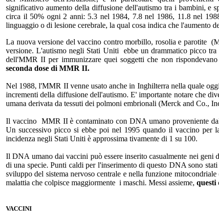
significativo aumento della diffusione dell'autismo tra i bambini, e sp
circa il 50% ogni 2 anni: 5.3 nel 1984, 7.8 nel 1986, 11.8 nel 1988
linguaggio o di lesione cerebrale, la qual cosa indica che l'aumento de
La nuova versione del vaccino contro morbillo, rosolia e parotite (
versione. L'autismo negli Stati Uniti ebbe un drammatico picco tra
dell'MMR II per immunizzare quei soggetti che non rispondevano 
seconda dose di MMR II.
Nel 1988, l'MMR II venne usato anche in Inghilterra nella quale oggi
incrementi della diffusione dell'autismo. E' importante notare che 
umana derivata da tessuti dei polmoni embrionali (Merck and Co., Inc
Il vaccino MMR II è contaminato con DNA umano proveniente dalla
Un successivo picco si ebbe poi nel 1995 quando il vaccino per la 
incidenza negli Stati Uniti è approssima tivamente di 1 su 100.
Il DNA umano dai vaccini può essere inserito casualmente nei geni d
di una specie. Punti caldi per l'inserimento di questo DNA sono stati 
sviluppo del sistema nervoso centrale e nella funzione mitocondriale
malattia che colpisce maggiormente i maschi. Messi assieme,
questi
VACCINI