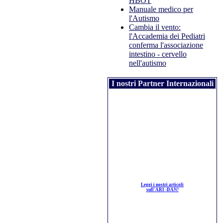
HBOT
Manuale medico per
l'Autismo
Cambia il vento:
l'Accademia dei Pediatri
conferma l'associazione
intestino - cervello
nell'autismo
I nostri Partner Internazionali
Leggi i nostri articoli
sull'ARI -DAN!