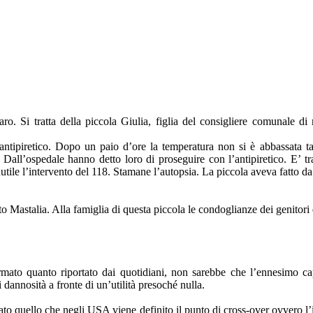
ro. Si tratta della piccola Giulia, figlia del consigliere comunale
antipiretico. Dopo un paio d’ore la temperatura non si è abbassata tan
Dall’ospedale hanno detto loro di proseguire con l’antipiretico. E’ tr
nutile l’intervento del 118. Stamane l’autopsia. La piccola aveva fatto d
 Mastalia. Alla famiglia di questa piccola le condoglianze dei genitori
mato quanto riportato dai quotidiani, non sarebbe che l’ennesimo capi
i dannosità a fronte di un’utilità presoché nulla.
rato quello che negli USA viene definito il punto di cross-over ovvero l’