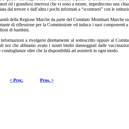
tori ed i grandiosi interessi che vi sono a monte, impediscono una chiara
 dal terrore e dall’altra i pochi informati a “scontrarsi” con le istituzioni
 Sanità della Regione Marche da parte del Comitato Montinari Marche ra
mportante di riflessione per la Commissione ed induca i suoi componenti 
lioni di bambini.
 informazioni a rivolgersi direttamente al sottoscritto oppure al Com
i noi che abbiamo avuto i nostri bimbi danneggiati dalle vaccinazio
te condoglianze oltre che la disponibilità ad assisterli in ogni modo.
< Prec.
Pros. >