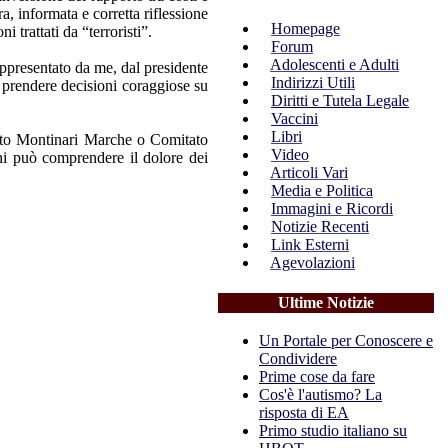
, informata e corretta riflessione
Homepage
 trattati da “terroristi”.
Forum
Adolescenti e Adulti
ppresentato da me, dal presidente
Indirizzi Utili
a prendere decisioni coraggiose su
Diritti e Tutela Legale
Vaccini
Libri
itato Montinari Marche o Comitato
Video
ni può comprendere il dolore dei
Articoli Vari
Media e Politica
Immagini e Ricordi
Notizie Recenti
Link Esterni
Agevolazioni
Ultime Notizie
Un Portale per Conoscere e
Condividere
Prime cose da fare
Cos'è l'autismo? La
risposta di EA
Primo studio italiano su