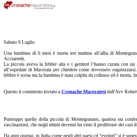
Sabato 9 Luglio
Una bambina di 6 mesi è morta ieri mattina all’alba di Montegrana
Acciarretti.
La piccola aveva la febbre alta e i genitori l’hanno curata con un 
all’ospedale di Macerata per chiedere come dovessero organizzarsi. 
febbre è scesa ma la bambina è stata colpita da collasso ed è morta. I
Questo il commento inviato a
Cronache Maceratesi
dall'Avv Roberto
Purtroppo quello della piccola di Montegranaro, qualora sia confer
vaccinazioni, che negli ultimi decenni ha visto il proliferare dei casi d
Da anni oramai, in Italia come negli altri paesi cd “evoluti” si è supe