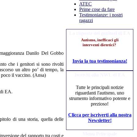
ATEC
Prime cose da fare
Testimonianze: i nostri
ragazzi
La risposta dei genitori di EA
Autismo, inefficaci gli
interventi dietetici?
 di maggioranza Danilo Del Gobbo
Invia la tua testimonianza!
to che i genitori si sono rivolti
ascorso un altro po’ di tempo, la
Iscriviti alla NWL di EA
a poco il vaccino. (Ansa)
Tutte le principali notizie
 di EA.
riguardanti l'autismo, uno
strumento informativo potente e
prezioso!
Clicca per iscriverti alla nostra
tolo di una storia, quella delle
Newsletter!
Menu Principale
inversione del rapporto tra costi e