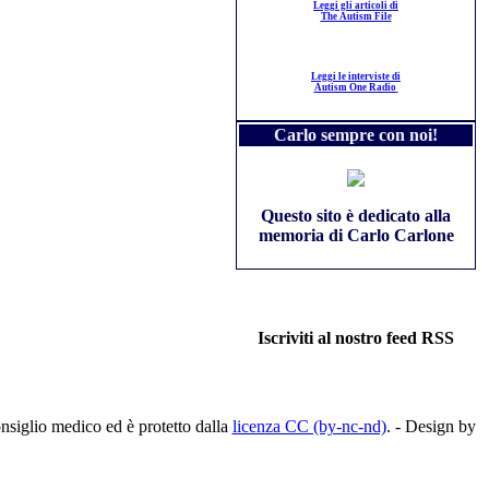
Leggi gli articoli di
The Autism File
Leggi le interviste di
Autism One Radio
Carlo sempre con noi!
Questo sito è dedicato alla
memoria di Carlo Carlone
Iscriviti al nostro feed RSS
nsiglio medico ed è protetto dalla
licenza CC (by-nc-nd)
. - Design by