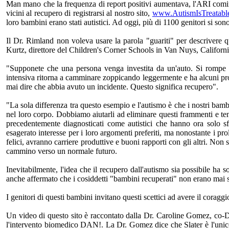
Man mano che la frequenza di report positivi aumentava, l'ARI comi
vicini al recupero di registrarsi al nostro sito,
www.AutismIsTreatabl
loro bambini erano stati autistici. Ad oggi, più di 1100 genitori si sono i
Il Dr. Rimland non voleva usare la parola "guariti" per descrivere qu
Kurtz, direttore del Children's Corner Schools in Van Nuys, Californi
"Supponete che una persona venga investita da un'auto. Si rompe l
intensiva ritorna a camminare zoppicando leggermente e ha alcuni pr
mai dire che abbia avuto un incidente. Questo significa recupero".
"La sola differenza tra questo esempio e l'autismo è che i nostri bam
nel loro corpo. Dobbiamo aiutarli ad eliminare questi frammenti e ten
precedentemente diagnosticati come autistici che hanno ora solo s
esagerato interesse per i loro argomenti preferiti, ma nonostante i pro
felici, avranno carriere produttive e buoni rapporti con gli altri. Non
cammino verso un normale futuro.
Inevitabilmente, l'idea che il recupero dall'autismo sia possibile ha 
anche affermato che i cosiddetti "bambini recuperati" non erano mai 
I genitori di questi bambini invitano questi scettici ad avere il coragg
Un video di questo sito è raccontato dalla Dr. Caroline Gomez, co-Di
l'intervento biomedico DAN!. La Dr. Gomez dice che Slater è l'unico