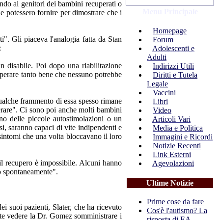
o ai genitori dei bambini recuperati o
Menu Principale
 potessero fornire per dimostrare che i
Homepage
i". Gli piaceva l'analogia fatta da Stan
Forum
:
Adolescenti e
Adulti
 disabile. Poi dopo una riabilitazione
Indirizzi Utili
uperare tanto bene che nessuno potrebbe
Diritti e Tutela
Legale
Vaccini
 qualche frammento di essa spesso rimane
Libri
perare". Ci sono poi anche molti bambini
Video
no delle piccole autostimolazioni o un
Articoli Vari
si, saranno capaci di vite indipendenti e
Media e Politica
 sintomi che una volta bloccavano il loro
Immagini e Ricordi
Notizie Recenti
Link Esterni
e il recupero è impossibile. Alcuni hanno
Agevolazioni
to spontaneamente".
Ultime Notizie
Prime cose da fare
i suoi pazienti, Slater, che ha ricevuto
Cos'è l'autismo? La
ete vedere la Dr. Gomez somministrare i
risposta di EA