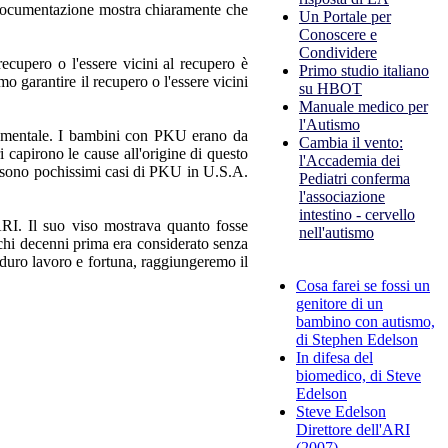
a documentazione mostra chiaramente che
Un Portale per
Conoscere e
Condividere
ecupero o l'essere vicini al recupero è
Primo studio italiano
o garantire il recupero o l'essere vicini
su HBOT
Manuale medico per
l'Autismo
o mentale. I bambini con PKU erano da
Cambia il vento:
 capirono le cause all'origine di questo
l'Accademia dei
ci sono pochissimi casi di PKU in U.S.A.
Pediatri conferma
l'associazione
intestino - cervello
'ARI. Il suo viso mostrava quanto fosse
nell'autismo
hi decenni prima era considerato senza
 duro lavoro e fortuna, raggiungeremo il
Cosa farei se fossi un
genitore di un
bambino con autismo,
di Stephen Edelson
In difesa del
biomedico, di Steve
Edelson
Steve Edelson
Direttore dell'ARI
(2007)