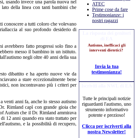
mersi, usando invece una parola nuova nel
ATEC
 lato della linea con tanti bambini che
Prime cose da fare
Testimonianze: i
nostri ragazzi
tti conoscere a tutti coloro che volevano
iallaccia al suo profondo desiderio di
La risposta dei genitori
di EA
Autismo, inefficaci gli
ni avrebbero fatto progressi solo fino a
interventi dietetici?
ebbero messo il bambino in un istituto.
ll'autismo negli oltre 40 anni della sua
Invia la tua
testimonianza!
esto dibattito e ha aperto nuove vie da
minciavano a stare eccezionalmente bene
ici, non incontravano più i criteri per
Iscriviti alla NWL di EA
Tutte le principali notizie
 a venti anni fa, anche lo stesso autismo
riguardanti l'autismo, uno
 Dr. Rimland capì con grande gioia che
strumento informativo
ge of Autism che il Dr. Rimland ammirava
potente e prezioso!
 di 12 anni quando era stato trattato per
l'autismo, e la possibilità di recupero,
Clicca per iscriverti alla
nostra Newsletter!