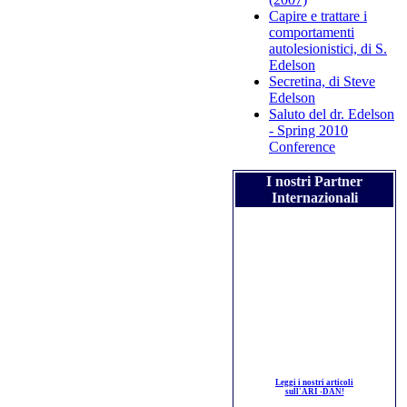
Capire e trattare i
comportamenti
autolesionistici, di S.
Edelson
Secretina, di Steve
Edelson
Saluto del dr. Edelson
- Spring 2010
Conference
I nostri Partner
Internazionali
Leggi i nostri articoli
sull'ARI -DAN!