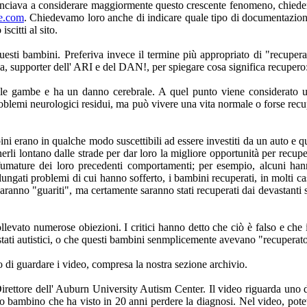
nciava a considerare maggiormente questo crescente fenomeno, chiedend
e.com
. Chiedevamo loro anche di indicare quale tipo di documentazione
scitti al sito.
esti bambini. Preferiva invece il termine più appropriato di "recuperat
a, supporter dell' ARI e del DAN!, per spiegare cosa significa recupero
e gambe e ha un danno cerebrale. A quel punto viene considerato un
oblemi neurologici residui, ma può vivere una vita normale o forse rec
bini erano in qualche modo suscettibili ad essere investiti da un auto e
erli lontano dalle strade per dar loro la migliore opportunità per recu
fumature dei loro precedenti comportamenti; per esempio, alcuni han
lungati problemi di cui hanno sofferto, i bambini recuperati, in molti ca
 saranno "guariti", ma certamente saranno stati recuperati dai devastanti
sollevato numerose obiezioni. I critici hanno detto che ciò è falso e ch
stati autistici, o che questi bambini senmplicemente avevano "recupera
io di guardare i video, compresa la nostra sezione archivio.
rettore dell' Auburn University Autism Center. Il video riguarda uno de
 bambino che ha visto in 20 anni perdere la diagnosi. Nel video, pot