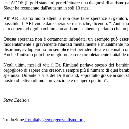
test ADOS (il gold standard per effettuare una diagnosi di autismo)
Slater ha recuperato dall'autismo in soli 10 mesi.
All' ARI, siamo molto attenti a non dare false speranze ai genitori
possibile. L'ARI vuole dare speranze realistiche, dicendo: "L'autismo 
al recupero ad ogni bambino con autismo, sebbene speriamo che un gi
Questa speranza non è certamente infondata; un esempio può esser
moderatamente a gravemente ritardati mentalmente e inizialmente non 
disordine, svilupparono un semplice test per identificare i neonati 
Anche l'autismo potrebbe un giorno essere completamente trattabile o
Negli ultimi mesi di vita il Dr. Rimland parlava spesso dei bambini
orgoglioso di sapere che cresceva sempre più il numero di quei bam
speranza. Durante la vita del Dr Rimland, soprattutto grazie ai suoi 
nostro obiettivo ultimo:"prevenzione e recupero per tutti".
Steve Edelson
Traduzione
fromitaly@emergenzautismo.org