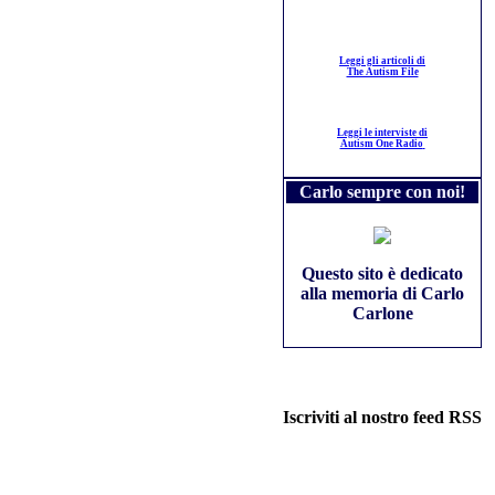
Leggi gli articoli di
The Autism File
Leggi le interviste di
Autism One Radio
Carlo sempre con noi!
Questo sito è dedicato
alla memoria di Carlo
Carlone
Iscriviti al nostro feed RSS