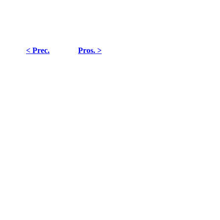
< Prec.
Pros. >