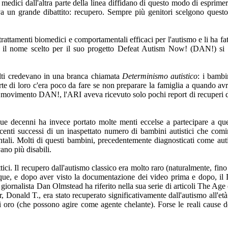
d i medici dall'altra parte della linea diffidano di questo modo di espri
eva un grande dibattito: recupero. Sempre più genitori scelgono questo
trattamenti biomedici e comportamentali efficaci per l'autismo e li ha fa
he il nome scelto per il suo progetto Defeat Autism Now! (DAN!) si r
olti credevano in una branca chiamata
Determinismo autistico
: i bambi
te di loro c'era poco da fare se non preparare la famiglia a quando avr
l movimento DAN!, l'ARI aveva ricevuto solo pochi report di recuperi da
due decenni ha invece portato molte menti eccelse a partecipare a qu
escenti successi di un inaspettato numero di bambini autistici che co
i. Molti di questi bambini, precedentemente diagnosticati come autist
ano più disabili.
ici. Il recupero dall'autismo classico era molto raro (naturalmente, fino
que, e dopo aver visto la documentazione dei video prima e dopo, il
l giornalista Dan Olmstead ha riferito nella sua serie di articoli The A
r, Donald T., era stato recuperato significativamente dall'autismo all'età
 oro (che possono agire come agente chelante). Forse le reali cause del