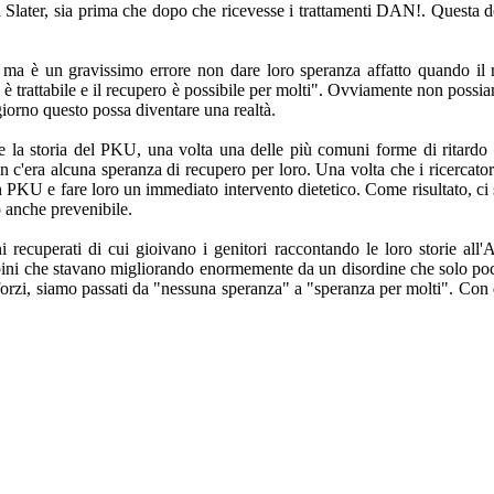
 a Slater, sia prima che dopo che ricevesse i trattamenti DAN!. Quest
, ma è un gravissimo errore non dare loro speranza affatto quando il r
è trattabile e il recupero è possibile per molti". Ovviamente non possiam
orno questo possa diventare una realtà.
e la storia del PKU, una volta una delle più comuni forme di ritard
c'era alcuna speranza di recupero per loro. Una volta che i ricercatori
con PKU e fare loro un immediato intervento dietetico. Come risultato, 
 anche prevenibile.
 recuperati di cui gioivano i genitori raccontando le loro storie all
bini che stavano migliorando enormemente da un disordine che solo poc
sforzi, siamo passati da "nessuna speranza" a "speranza per molti". Con