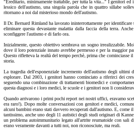
"Ereditario, minimamente trattabile, per tutta la vita..." I genitori e
lessico dell'autismo, una singola parola che in quattro sillabe soll
ritornano a noi dal misterioso mondo dell'autismo.
Il Dr. Bernard Rimland ha lavorato ininterrottamente per identificare 
eliminare questa devastante malattia dalla faccia della terra. Anc
sconfiggere l'autismo e di farlo ora.
Inizialmente, questo obiettivo sembrava un sogno irrealizzabile. M
dove il loro potenziale innato avrebbe permesso e per la maggior par
Questo rifletteva la realtà del tempo perchè, prima che cominciasse i
storia.
La tragedia dell'esponenziale incremento dell'autismo degli ultimi 
esplorare. Dal 2003, i genitori hanno cominciato a riferirci dei cr
seguendo una combinazione di trattamenti biomedici e comportamental
questa diagnosi e i loro medici, le scuole e i genitori non li considerav
Quando arrivarono i primi pochi report nei nostri uffici, eravamo scett
era raro!). Dopo molte conversazioni con genitori e medici, comun
alcuni bambini erano stati davvero recuperati dall'autismo. E, come i
tantissimo, anche uno degli 11 autistici degli studi originari di Kanne
un problema autoimmunitario legato all'artrite reumatoide con sali di
erano veramente davanti a tutti noi, non riconosciute, ma reali.