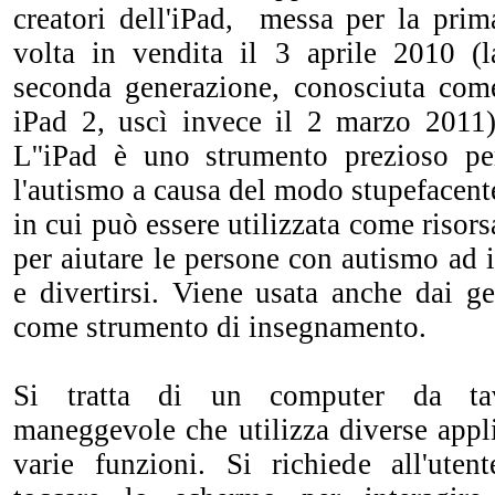
creatori del
l'
iPad,
messa per la prim
volta in vendita
il 3 aprile 2010 (l
seconda generazione, conosciuta com
iPad 2,
uscì invece il
2 marzo 2011)
L''
iPad è
uno strumento prezioso pe
l'autismo
a causa del modo stupefacent
in cui può essere
utilizzat
a
come risors
per aiutare le persone con autismo
ad
e divertirsi.
Viene usata anche
dai ge
come strumento di
insegnamento.
Si tratta di
un computer
da ta
maneggevole
che utilizza diverse app
varie
funzioni. Si richiede all'ute