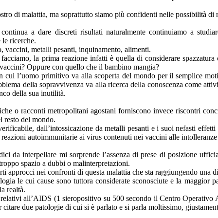
ro di malattia, ma soprattutto siamo più confidenti nelle possibilità di
continua a dare discreti risultati naturalmente continuiamo a studiar
le ricerche.
, vaccini, metalli pesanti, inquinamento, alimenti.
acciamo, la prima reazione infatti è quella di considerare spazzatura c
i vaccini? Oppure con quello che il bambino mangia?
 in cui l’uomo primitivo va alla scoperta del mondo per il semplice mot
problema della sopravvivenza va alla ricerca della conoscenza come atti
co della sua inutilità.
iche o racconti metropolitani agostani forniscono invece riscontri conc
del resto del mondo.
icabile, dall’intossicazione da metalli pesanti e i suoi nefasti effetti n
zioni autoimmunitarie ai virus contenuti nei vaccini alle intolleranze 
ci da interpellare mi sorprende l’assenza di prese di posizione ufficial
troppo spazio a dubbi o malinterpretazioni.
certi approcci nei confronti di questa malattia che sta raggiungendo una d
gia le cui cause sono tuttora considerate sconosciute e la maggior pa
a realtà.
i relativi all’AIDS (1 sieropositivo su 500 secondo il Centro Operativo
citare due patologie di cui si è parlato e si parla moltissimo, giustament