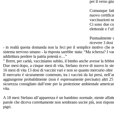
per il verso giu
Comunque fatta 
nuovo certifica
vaccinazioni nel
Ci sono due co
elettorale e l’u
Puntualmente c
ricevere 3 dosi
- in realtà questa domanda non la feci per il semplice motivo che n
sistema nervoso umano - la risposta sarebbe stata: “Ma scherza? I vacc
addirittura perdere la patria potestà e…”
” Brrrrr, per carità, vacciniamo subito, il bimbo anche avesse la febb
Due mesi dopo, a cinque mesi di vita, Stefano riceve di nuovo lo stes
16 mesi di vita 13 dosi di vaccini vari e non so quanto mercurio oltre
Il mercurio è sicuramente contenuto, tra i vaccini da lui presi, nell’
aggiungerne probabilmente (non è espressamente precisato) altri 25 p
sicurezza consigliato dall’ente per la protezione ambientale americana
vita.
A 18 mesi Stefano all’apparenza è un bambino normale, niente affatto
parole che diceva correttamente non sembrano uscire più, non rispon
pigri.