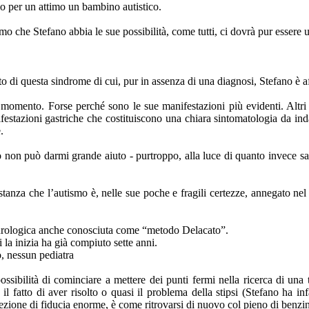
olo per un attimo un bambino autistico.
o che Stefano abbia le sue possibilità, come tutti, ci dovrà pur essere
to di questa sindrome di cui, pur in assenza di una diagnosi, Stefano è a
o momento. Forse perché sono le sue manifestazioni più evidenti. Altri
ifestazioni gastriche che costituiscono una chiara sintomatologia da in
.
non può darmi grande aiuto - purtroppo, alla luce di quanto invece sap
tanza che l’autismo è, nelle sue poche e fragili certezze, annegato nel
neurologica anche conosciuta come “metodo Delacato”.
i la inizia ha già compiuto sette anni.
, nessun pediatra
ossibilità di cominciare a mettere dei punti fermi nella ricerca di una
fatto di aver risolto o quasi il problema della stipsi (Stefano ha inf
ezione di fiducia enorme, è come ritrovarsi di nuovo col pieno di benzi