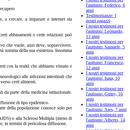
l'autismo: Federico, 6
 recupero
anni
Testimonianze: I
e, a cercare, a imparare e internet sta
nostri ragazzi
I nostri testimoni per
l'autismo: Leonardo,
erti abbinamenti o certe relazioni: può
13 anni
I nostri testimoni per
ivo che vuole, anzi deve, sopravvivere.
l'autismo: Samuele, 5
vità somma della sua esistenza. Insomma
anni
I nostri testimoni per
l'autismo: Francesco,
reti con la realtà che abbiamo vissuto e
12 anni
I nostri testimoni per
eurologici alle infezioni intestinali che
l'autismo: Isaia, 10
verso certi alimenti.
anni
I nostri testimoni per
i da parte della medicina istituzionale.
l'autismo: Ginny, 16
anni
iffusione di tipo epidemico.
I nostri testimoni per
rte della popolazione conosce solo per
l'autismo: Ares, 7 anni
I nostri testimoni per
 AIDS) o alla Sclerosi Multipla (meno di
l'autismo: Alberto, 14
e, in termini di pericolosa diffusione.
anni