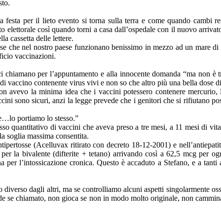
sto.
festa per il lieto evento si torna sulla terra e come quando cambi res
to elettorale così quando torni a casa dall’ospedale con il nuovo arrivato
la cassetta delle lettere.
se che nel nostro paese funzionano benissimo in mezzo ad un mare di in
fficio vaccinazioni.
i chiamano per l’appuntamento e alla innocente domanda “ma non è tr
 di vaccino contenente virus vivi e non so che altro più una bella dose 
on avevo la minima idea che i vaccini potessero contenere mercurio, la
ini sono sicuri, anzi la legge prevede che i genitori che si rifiutano po
re…lo portiamo lo stesso.”
so quantitativo di vaccini che aveva preso a tre mesi, a 11 mesi di vit
 la soglia massima consentita.
antipertosse (Acelluvax ritirato con decreto 18-12-2001) e nell’antiepat
er la bivalente (difterite + tetano) arrivando così a 62,5 mcg per ogni
 per l’intossicazione cronica. Questo è accaduto a Stefano, e a tanti al
 diverso dagli altri, ma se controlliamo alcuni aspetti singolarmente o
de se chiamato, non gioca se non in modo molto originale, non cammin