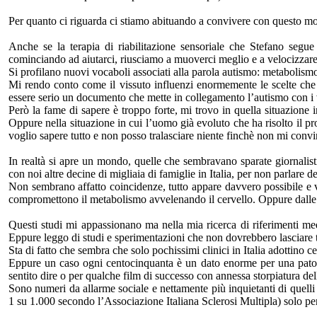
Per quanto ci riguarda ci stiamo abituando a convivere con questo most
Anche se la terapia di riabilitazione sensoriale che Stefano segue 
cominciando ad aiutarci, riusciamo a muoverci meglio e a velocizzare 
Si profilano nuovi vocaboli associati alla parola autismo: metabolismo
Mi rendo conto come il vissuto influenzi enormemente le scelte che f
essere serio un documento che mette in collegamento l’autismo con 
Però la fame di sapere è troppo forte, mi trovo in quella situazione
Oppure nella situazione in cui l’uomo già evoluto che ha risolto il 
voglio sapere tutto e non posso tralasciare niente finchè non mi convin
In realtà si apre un mondo, quelle che sembravano sparate giornalist
con noi altre decine di migliaia di famiglie in Italia, per non parlare 
Non sembrano affatto coincidenze, tutto appare davvero possibile e verif
compromettono il metabolismo avvelenando il cervello. Oppure dalle rea
Questi studi mi appassionano ma nella mia ricerca di riferimenti medi
Eppure leggo di studi e sperimentazioni che non dovrebbero lasciare 
Sta di fatto che sembra che solo pochissimi clinici in Italia adottino 
Eppure un caso ogni centocinquanta è un dato enorme per una patolo
sentito dire o per qualche film di successo con annessa storpiatura dell
Sono numeri da allarme sociale e nettamente più inquietanti di quell
1 su 1.000 secondo l’Associazione Italiana Sclerosi Multipla) solo per 