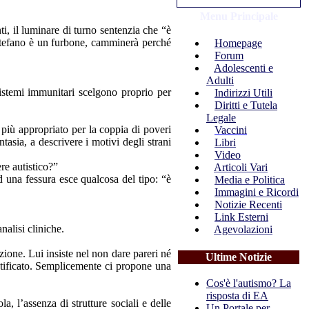
Menu Principale
i, il luminare di turno sentenzia che “è
 Stefano è un furbone, camminerà perché
Homepage
Forum
Adolescenti e
Adulti
 sistemi immunitari scelgono proprio per
Indirizzi Utili
Diritti e Tutela
Legale
più appropriato per la coppia di poveri
Vaccini
ntasia, a descrivere i motivi degli strani
Libri
Video
re autistico?”
Articoli Vari
 una fessura esce qualcosa del tipo: “è
Media e Politica
Immagini e Ricordi
Notizie Recenti
Link Esterni
nalisi cliniche.
Agevolazioni
one. Lui insiste nel non dare pareri né
Ultime Notizie
stificato. Semplicemente ci propone una
Cos'è l'autismo? La
risposta di EA
, l’assenza di strutture sociali e delle
Un Portale per