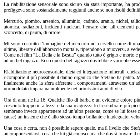
La riabilitazione sensoriale sono sicuro sia stata importante, ha prod
prefiggeva sono sostanzialmente raggiunti anche se non risolti defini
Mercurio, piombo, arsenico, alluminio, cadmio, uranio, nichel, talli
atomica, radiazioni, incidenti nucleari. Pensare che tali elementi 
sconcerto, di paura, di orrore
Mi sono costruito l’immagine del mercurio nel cervello come di una 
ultime, liberate dall’abbraccio mortale, riprendono a muoversi, a ved
Come nel film “La Bella e la Bestia” quando tutto è grigio e morto e po
ad un bel ragazzo. Ecco questo bel ragazzo dovrebbe e vorrebbe esser
Riabilitazione neurosensoriale, dieta ed integrazione minerali, chelazi
ricomporre il più possibile il danno organico che Stefano ha patito. M
finalmente anche la sfera afferente i comportamenti attraverso un’a
normodotato impara naturalmente nei primissimi anni di vita
Ora di anni ne ha 16. Qualche filo di barba e un evidente colore più
cresciuto troppo in altezza e la sua magrezza lo fa sembrare più pic
sembrano invece appartenere ad un’altra persona, come se lui fosse comp
cause) un insieme che è allo stesso tempo brillante e inadeguato, veloc
Una cosa è certa, non è possibile sapere quale, ma il livello che Stef
autorappresentarsi, cosa che lui già conosce ma che dovrà trovare il m