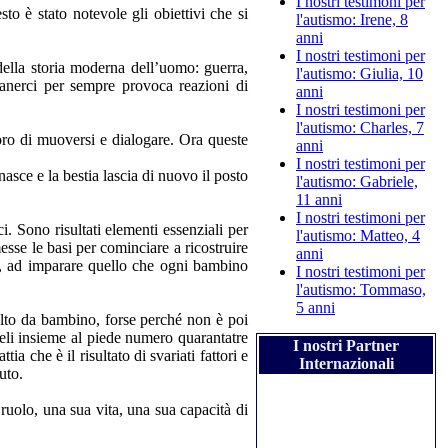
I nostri testimoni per
sto è stato notevole gli obiettivi che si
l'autismo: Irene, 8
anni
I nostri testimoni per
della storia moderna dell’uomo: guerra,
l'autismo: Giulia, 10
imanerci per sempre provoca reazioni di
anni
I nostri testimoni per
l'autismo: Charles, 7
oro di muoversi e dialogare. Ora queste
anni
I nostri testimoni per
asce e la bestia lascia di nuovo il posto
l'autismo: Gabriele,
11 anni
I nostri testimoni per
i. Sono risultati elementi essenziali per
l'autismo: Matteo, 4
esse le basi per cominciare a ricostruire
anni
te, ad imparare quello che ogni bambino
I nostri testimoni per
l'autismo: Tommaso,
5 anni
olto da bambino, forse perché non è poi
eli insieme al piede numero quarantatre
I nostri Partner
 che è il risultato di svariati fattori e
Internazionali
uto.
 ruolo, una sua vita, una sua capacità di