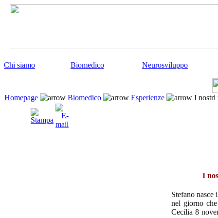
Chi siamo
Biomedico
Neurosviluppo
Homepage
Biomedico
Esperienze
I nostri
I no
Stefano nasce il
nel giorno che
Cecilia 8 nove