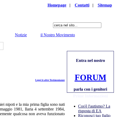
Homepage
|
Contatti
|
Sitemap
Notizie
il Nostro Movimento
Entra nel nostro
FORUM
Leggi le altre Testimonianze
parla con i genitori
Prime Informazioni
iei nipoti e la mia prima figlia sono nati
Cos'è l'autismo? La
maggio 1981, Ilaria 4 settembre 1984,
risposta di EA
temente qualcosa non aveva funzionato
Riconosci tuo figlio