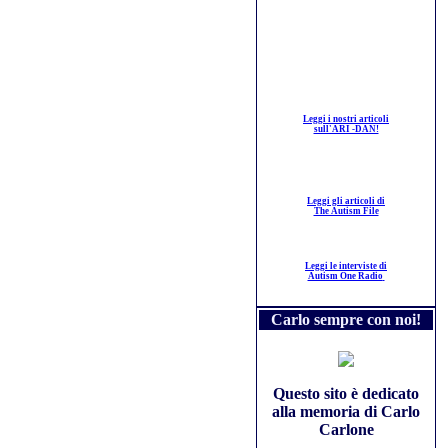
Leggi i nostri articoli
sull'ARI -DAN!
Leggi gli articoli di
The Autism File
Leggi le interviste di
Autism One Radio
Carlo sempre con noi!
Questo sito è dedicato
alla memoria di Carlo
Carlone