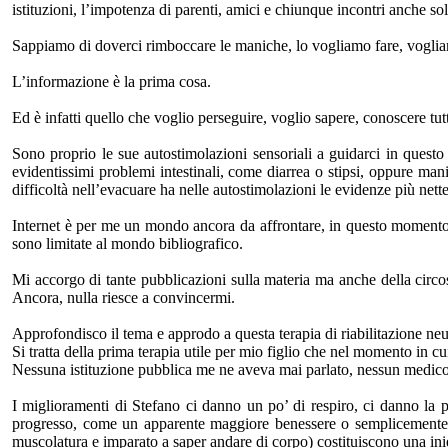
istituzioni, l’impotenza di parenti, amici e chiunque incontri anche s
Sappiamo di doverci rimboccare le maniche, lo vogliamo fare, vogliam
L’informazione è la prima cosa.
Ed è infatti quello che voglio perseguire, voglio sapere, conoscere tut
Sono proprio le sue autostimolazioni sensoriali a guidarci in quest
evidentissimi problemi intestinali, come diarrea o stipsi, oppure man
difficoltà nell’evacuare ha nelle autostimolazioni le evidenze più nette
Internet è per me un mondo ancora da affrontare, in questo momento 
sono limitate al mondo bibliografico.
Mi accorgo di tante pubblicazioni sulla materia ma anche della circos
Ancora, nulla riesce a convincermi.
Approfondisco il tema e approdo a questa terapia di riabilitazione 
Si tratta della prima terapia utile per mio figlio che nel momento in cu
Nessuna istituzione pubblica me ne aveva mai parlato, nessun medico
I miglioramenti di Stefano ci danno un po’ di respiro, ci danno la p
progresso, come un apparente maggiore benessere o semplicemente il 
muscolatura e imparato a saper andare di corpo) costituiscono una ini