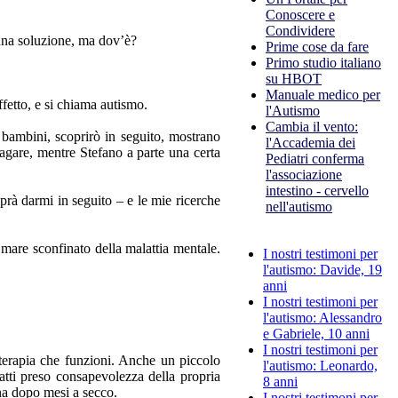
Conoscere e
Condividere
 una soluzione, ma dov’è?
Prime cose da fare
Primo studio italiano
su HBOT
Manuale medico per
ffetto, e si chiama autismo.
l'Autismo
Cambia il vento:
 bambini, scoprirò in seguito, mostrano
l'Accademia dei
dagare, mentre Stefano a parte una certa
Pediatri conferma
l'associazione
intestino - cervello
rà darmi in seguito – e le mie ricerche
nell'autismo
 mare sconfinato della malattia mentale.
I nostri testimoni per
l'autismo: Davide, 19
anni
I nostri testimoni per
l'autismo: Alessandro
e Gabriele, 10 anni
I nostri testimoni per
 terapia che funzioni. Anche un piccolo
l'autismo: Leonardo,
atti preso consapevolezza della propria
8 anni
na dopo mesi a secco.
I nostri testimoni per