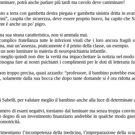
mminare, potrà anche parlare più tardi ma cavolo deve camminare!
a terra con gambetta destra piegata e gambetta sinistra dritta in avant
anni”, caspita che sicurezza, deve essere proprio bravo, ha capito che
nte è anche un po’ pigro.
na sua strana caratteristica, non si ammala mai.
omplice fratellanza tutte le infezioni virali che i loro ancora fragili
 una, mai un’assenza, praticamente è il primo della classe, un esempio.
un noto luminare in materia di neuropsichiatria infantile.
meglio quindi non dire la verità ma impacchettare la notizia nel modo 
sogna fare ai nostri psichiatri i complimenti per le doti di letteraria fa
on troppo precisa, quasi azzardo: “professore, il bambino potrebbe esse
a, solamente dalla sua bocca che dopo tante domande si è ora ridotta ad
Sabelli, per valutare meglio il bambino anche alla luce di determinate a
umero di esami negativi, torniamo dal luminare ma senza troppa convinzi
rario degno di un investimento finanziario andrebbe in qualche modo giu
comotricità.
rimentiamo l’incompetenza della medicina, l’impreparazione della scuola