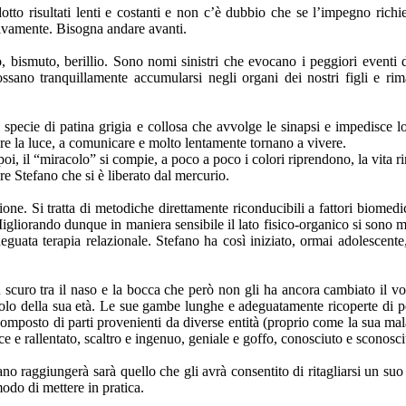
otto risultati lenti e costanti e non c’è dubbio che se l’impegno richie
tivamente. Bisogna andare avanti.
o, bismuto, berillio. Sono nomi sinistri che evocano i peggiori eventi 
possano tranquillamente accumularsi negli organi dei nostri figli e r
specie di patina grigia e collosa che avvolge le sinapsi e impedisce l
ere la luce, a comunicare e molto lentamente tornano a vivere.
i, il “miracolo” si compie, a poco a poco i colori riprendono, la vita rin
e Stefano che si è liberato dal mercurio.
one. Si tratta di metodiche direttamente riconducibili a fattori biomedic
igliorando dunque in maniera sensibile il lato fisico-organico si sono m
deguata terapia relazionale. Stefano ha così iniziato, ormai adolescen
 scuro tra il naso e la bocca che però non gli ha ancora cambiato il v
colo della sua età. Le sue gambe lunghe e adeguatamente ricoperte di p
osto di parti provenienti da diverse entità (proprio come la sua malattia
e e rallentato, scaltro e ingenuo, geniale e goffo, conosciuto e sconosci
ano raggiungerà sarà quello che gli avrà consentito di ritagliarsi un suo
odo di mettere in pratica.