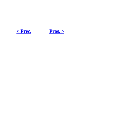
< Prec.
Pros. >