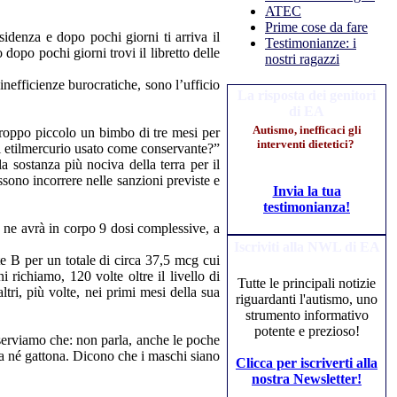
ATEC
Prime cose da fare
idenza e dopo pochi giorni ti arriva il
Testimonianze: i
 dopo pochi giorni trovi il libretto delle
nostri ragazzi
efficienze burocratiche, sono l’ufficio
La risposta dei genitori
di EA
Autismo, inefficaci gli
oppo piccolo un bimbo di tre mesi per
interventi dietetici?
di etilmercurio usato come conservante?”
 sostanza più nociva della terra per il
ssono incorrere nelle sanzioni previste e
Invia la tua
testimonianza!
a ne avrà in corpo 9 dosi complessive, a
Iscriviti alla NWL di EA
ite B per un totale di circa 37,5 mcg cui
 richiamo, 120 volte oltre il livello di
Tutte le principali notizie
tri, più volte, nei primi mesi della sua
riguardanti l'autismo, uno
strumento informativo
potente e prezioso!
sserviamo che: non parla, anche le poche
a né gattona. Dicono che i maschi siano
Clicca per iscriverti alla
nostra Newsletter!