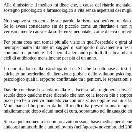
Alla dimissione il medico mi disse che, a causa del ritardo mentale
sostegno psicologico e farmacologico a vita senza aspettarsi dei migli
Non sapevo se credere alle sue parole, la risonanza però era un dato c
Se lo avessi considerato sin da piccolo come un ritardato e non mi f
verosimilmente causate da sofferenza neonatale, come diceva il refer
Per prima cosa non tornai più alle visite in quell’ospedale e girai alc
neuropsichiatra infantile mi suggerì di sottoporlo nuovamente a test 
continuato a prendere il Risperdal alternando periodi di calma ad al
cicli di antibiotico mensilmente per più di un anno.
Lo portai allora dalla psicologa della USL che lo sottopose ai test. Il
etichettò un borderline di alterazione globale dello sviluppo psicolog
psicologico quali il rapporto conflittuale tra i genitori, le separazioni e
Davide concluse la scuola media e si iscrisse alla ragioneria dove 
scuola dopo qualche mese dicendo che non ce la faceva più a sopport
poco perché o veniva mandato via con una scusa oppure era lui a lasc
Montanari e l’ho portato da lui. Il medico ha prescritto una terapia
miglioramento dopo alcuni mesi di cura, soprattutto nel linguaggio che
Sino a quel momento io non ho avuto nessuna base medica per ritenere 
anticorpi antimorbillo e antipoliovirus (nell’agosto- novembre del 2003