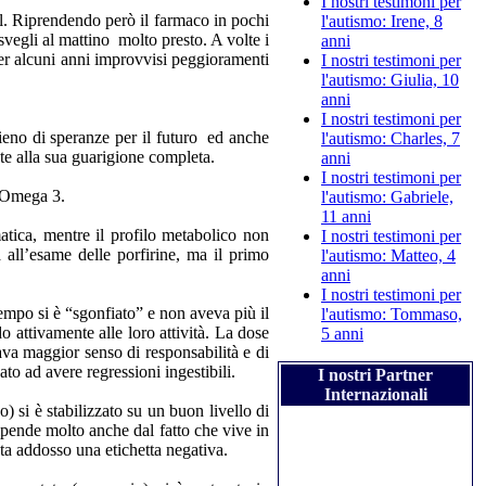
I nostri testimoni per
l. Riprendendo però il farmaco in pochi
l'autismo: Irene, 8
vegli al mattino molto presto. A volte i
anni
 per alcuni anni improvvisi peggioramenti
I nostri testimoni per
l'autismo: Giulia, 10
anni
I nostri testimoni per
ieno di speranze per il futuro ed anche
l'autismo: Charles, 7
te alla sua guarigione completa.
anni
I nostri testimoni per
e Omega 3.
l'autismo: Gabriele,
11 anni
matica, mentre il profilo metabolico non
I nostri testimoni per
a all’esame delle porfirine, ma il primo
l'autismo: Matteo, 4
anni
I nostri testimoni per
tempo si è “sgonfiato” e non aveva più il
l'autismo: Tommaso,
o attivamente alle loro attività. La dose
5 anni
rava maggior senso di responsabilità e di
to ad avere regressioni ingestibili.
I nostri Partner
Internazionali
si è stabilizzato su un buon livello di
ipende molto anche dal fatto che vive in
ta addosso una etichetta negativa.