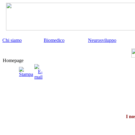
Chi siamo
Biomedico
Neurosviluppo
Homepage
I no