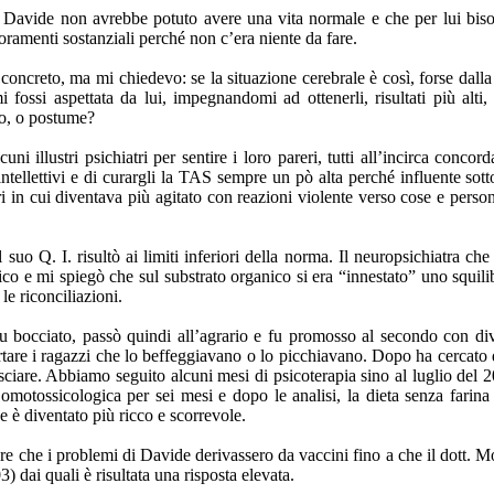
, Davide non avrebbe potuto avere una vita normale e che per lui bis
oramenti sostanziali perché non c’era niente da fare.
oncreto, ma mi chiedevo: se la situazione cerebrale è così, forse dalla 
ossi aspettata da lui, impegnandomi ad ottenerli, risultati più alti, 
to, o postume?
uni illustri psichiatri per sentire i loro pareri, tutti all’incirca conc
intellettivi e di curargli la TAS sempre un pò alta perché influente sot
tri in cui diventava più agitato con reazioni violente verso cose e pe
 suo Q. I. risultò ai limiti inferiori della norma. Il neuropsichiatra che
ico e mi spiegò che sul substrato organico si era “innestato” uno squili
 le riconciliazioni.
fu bocciato, passò quindi all’agrario e fu promosso al secondo con di
are i ragazzi che lo beffeggiavano o lo picchiavano. Dopo ha cercato d
iare. Abbiamo seguito alcuni mesi di psicoterapia sino al luglio del 20
 omotossicologica per sei mesi e dopo le analisi, la dieta senza farina
 è diventato più ricco e scorrevole.
che i problemi di Davide derivassero da vaccini fino a che il dott. Mont
) dai quali è risultata una risposta elevata.