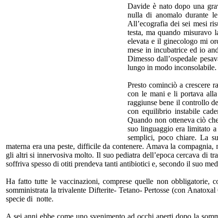
Davide è nato dopo una grav
nulla di anomalo durante le
All’ecografia dei sei mesi ris
testa, ma quando misuravo la 
elevata e il ginecologo mi o
mese in incubatrice ed io anda
Dimesso dall’ospedale pesava
lungo in modo inconsolabile.
Presto cominciò a crescere ra
con le mani e li portava alla
raggiunse bene il controllo d
con equilibrio instabile cad
Quando non otteneva ciò che v
suo linguaggio era limitato 
semplici, poco chiare. La su
materna era una peste, difficile da contenere. Amava la compagnia, 
gli altri si innervosiva molto. Il suo pediatra dell’epoca cercava di
soffriva spesso di otiti prendeva tanti antibiotici e, secondo il suo me
Ha fatto tutte le vaccinazioni, comprese quelle non obbligatorie, c
somministrata la trivalente Difterite- Tetano- Pertosse (con Anatoxal
specie di notte.
A sei anni ebbe come uno svenimento ad occhi aperti dopo la sommin