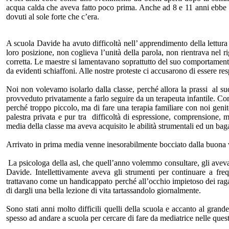
acqua calda che aveva fatto poco prima. Anche ad 8 e 11 anni ebbe du
dovuti al sole forte che c’era.
A scuola Davide ha avuto difficoltà nell’ apprendimento della lettura e 
loro posizione, non coglieva l’unità della parola, non rientrava nel r
corretta. Le maestre si lamentavano soprattutto del suo comportamento 
da evidenti schiaffoni. Alle nostre proteste ci accusarono di essere res
Noi non volevamo isolarlo dalla classe, perché allora la prassi al s
provveduto privatamente a farlo seguire da un terapeuta infantile. Con
perché troppo piccolo, ma di fare una terapia familiare con noi gen
palestra privata e pur tra difficoltà di espressione, comprensione, 
media della classe ma aveva acquisito le abilità strumentali ed un baga
Arrivato in prima media venne inesorabilmente bocciato dalla buona vol
La psicologa della asl, che quell’anno volemmo consultare, gli aveva 
Davide. Intellettivamente aveva gli strumenti per continuare a freq
trattavano come un handicappato perché all’occhio impietoso dei ra
di dargli una bella lezione di vita tartassandolo giornalmente.
Sono stati anni molto difficili quelli della scuola e accanto al gr
spesso ad andare a scuola per cercare di fare da mediatrice nelle quest