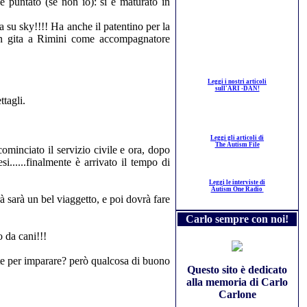
 puntato (se non io): si è maturato in
a su sky!!!! Ha anche il patentino per la
 in gita a Rimini come accompagnatore
Leggi i nostri articoli
sull'ARI -DAN!
tagli.
Leggi gli articoli di
The Autism File
minciato il servizio civile e ora, dopo
.....finalmente è arrivato il tempo di
Leggi le interviste di
Autism One Radio
à sarà un bel viaggetto, e poi dovrà fare
Carlo sempre con noi!
 da cani!!!
tte per imparare? però qualcosa di buono
Questo sito è dedicato
alla memoria di Carlo
Carlone