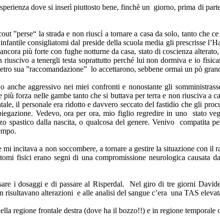
sperienza dove si inserì piuttosto bene, finchè un giorno, prima di part
 ”perse“ la strada e non riuscì a tornare a casa da solo, tanto che ce l
 infantile consigliatomi dal preside della scuola media gli prescrisse l’
cora più forte con fughe notturne da casa, stato di coscienza alterato, 
riuscivo a tenergli testa soprattutto perché lui non dormiva e io fisi
 e dietro sua ”raccomandazione” lo accettarono, sebbene ormai un pò grand
do anche aggressivo nei miei confronti e nonostante gli somministrass
e più forza nelle gambe tanto che si buttava per terra e non riusciva a
atale, il personale era ridotto e davvero seccato del fastidio che gli pr
egazione. Vedevo, ora per ora, mio figlio regredire in uno stato vegeta
azzo spastico dalla nascita, o qualcosa del genere. Venivo compatita p
tempo.
e mi incitava a non soccombere, a tornare a gestire la situazione con il
ntomi fisici erano segni di una compromissione neurologica causata dai
are i dosaggi e di passare al Risperdal. Nel giro di tre giorni David
risultavano alterazioni e alle analisi del sangue c’era una TAS elevata
ella regione frontale destra (dove ha il bozzo!!) e in regione temporale 