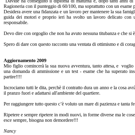
Davide ha conseguito il diploma di maturità e, dopo tanti anni di 
Ragioneria con il punteggio di 60/100, ma soprattutto con un esame pa
Desidera avere una fidanzata e un lavoro per mantenere la sua famiglia e
guida dei motori e proprio ieri ha svolto un lavoro delicato co
responsabile.
Devo dire con orgoglio che non ha avuto nessuna titubanza e che si è m
Spero di dare con questo racconto una ventata di ottimismo e di coragg
Aggiornamento 2009
Mio figlio comincerà la sua nuova avventura, tanto attesa, e voglio 
una domanda di ammissione e un test - esame che ha superato insere
partire!!!!
Incrociamo tutti le dita, perchè il contratto dura un anno e la cosa av
il pranzo fuori e adattarsi all'ambiente del quartiere.
Per raggiungere tutto questo c’è voluto un mare di pazienza e tanta f
Ripetere e sempre ripetere in modi nuovi, in forme diverse ma le cose 
esce sempre, bisogna non demordere!!!
Nancy