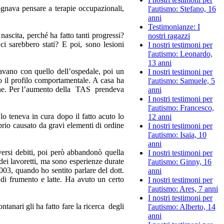
ognava pensare a terapie occupazionali,
l'autismo: Stefano, 16
anni
Testimonianze: I
nascita, perché ha fatto tanti progressi?
nostri ragazzi
ci sarebbero stati? E poi, sono lesioni
I nostri testimoni per
l'autismo: Leonardo,
13 anni
ordavano con quello dell’ospedale, poi un
I nostri testimoni per
to il profilo comportamentale. A casa ha
l'autismo: Samuele, 5
rsone. Per l’aumento della TAS prendeva
anni
I nostri testimoni per
l'autismo: Francesco,
 lo teneva in cura dopo il fatto acuto lo
12 anni
brio causato da gravi elementi di ordine
I nostri testimoni per
l'autismo: Isaia, 10
anni
versi debiti, poi però abbandonò quella
I nostri testimoni per
ei lavoretti, ma sono esperienze durate
l'autismo: Ginny, 16
03, quando ho sentito parlare del dott.
anni
 di frumento e latte. Ha avuto un certo
I nostri testimoni per
l'autismo: Ares, 7 anni
I nostri testimoni per
anari gli ha fatto fare la ricerca degli
l'autismo: Alberto, 14
anni