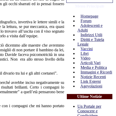
 gli occhi sbarrati ed io pensai fossero
Menu Principale
Homepage
Forum
grafico, invertiva le lettere simili e la
Adolescenti e
e la lettura, se pur meccanica, era quasi
Adulti
lo trovavo all’uscita con il viso segnato
Indirizzi Utili
rlo a visita dall’equipe.
Diritti e Tutela
Legale
perciò dicemmo alle maestre che avremmo
Vaccini
nsigliò di non portare il bambino da lei,
Libri
nto Davide faceva psicomotricità in una
Video
tici. Non era allo stesso livello della
Articoli Vari
Media e Politica
Immagini e Ricordi
ivario tra lui e gli altri coetanei”.
Notizie Recenti
Link Esterni
a perché avrebbe inciso negativamente su
Agevolazioni
isultati brillanti. Certo i compagni lo
ormalmente” a quell’età pensarono bene
Ultime Notizie
cce con i compagni che mi hanno portato
Un Portale per
Conoscere e
Condividere