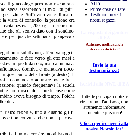
o. Il ginecologo però non riscontrava
ATEC
ino stava assorbendo il mio “di più”.
Prime cose da fare
di gestazione. Soffrivo a volte di mal di
Testimonianze: i
la visita di controllo, la pressione era
nostri ragazzi
a nascita pesava 1,200 kg. Trascorse un
latte che gli veniva dato con il sondino.
La risposta dei genitori
iche e per qualche settimana piangeva a
di EA
Autismo, inefficaci gli
interventi dietetici?
ggiolino o sul divano, afferrava oggetti
vezzamento lo fece verso gli otto mesi e
zo stava in piedi da solo, ma camminava
Invia la tua
o affettuoso, dormiva e mangiava poco.
testimonianza!
n quel punto della fronte (a destra). Il
poi ha cominciato ad usare poche frasi,
Iscriviti alla NWL di EA
izzazione; quando frequentava la scuola
nti e non riuscendo a fare le cose come
l bambino aveva bisogno di tempo. Poiché
Tutte le principali notizie
e otiti.
riguardanti l'autismo, uno
strumento informativo
n rialzo febbrile, fino a quando gli fu
potente e prezioso!
 tosse tipo convulsa che non si placava,
Clicca per iscriverti alla
nostra Newsletter!
tribuì ad un malore dovuto al bagno in