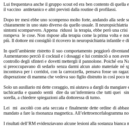
Lui frequentava anche il gruppo scout ed era ben contento di quella e
il vaccino antitetanico e altri previsti dalla routine di profilassi.
Dopo tre mesi ebbe uno scompenso molto forte, andando alla sede scout
chiaramente in uno stato diverso da quello usuale. Il neuropsichiatria
sintomi scomparvero. Appena ridussi la terapia, ebbe però una crisi an
rompeva le cose. Non rispose alla terapia come la prima volta e non 
più. Il dottore mi consigliò il ricovero in neuropsichiatria infantile
In quell’ambiente ristretto il suo comportamento peggiorò diventan
Aumentarono perciò il cocktail e i dosaggi e lui cominciò a non aver
controllo degli sfinteri e dovetti mettergli il pannolone. Poiché era N
si preoccupavano di sedarlo senza darmi alcun aiuto materiale né spi
incontrava per i corridoi, con la carrozzella, pensava fosse un rag
disperazione di mamma che vedeva suo figlio distrutto in così poco 
Solo un ausiliario mi dette coraggio, mi aiutava a dargli da mangiare 
tachicardia e quando sentii dire da un’infermiera che tutti quei si
sorella, a chiedere spiegazioni alla dottoressa di turno.
Lei mi ascoltò con aria seccata e finalmente dette ordine di abbass
mandato a fare la risonanza magnetica. All’elettroencefalogramma non 
I risultati dell’RM evidenziavano alcune lesioni alla sostanza bianca n