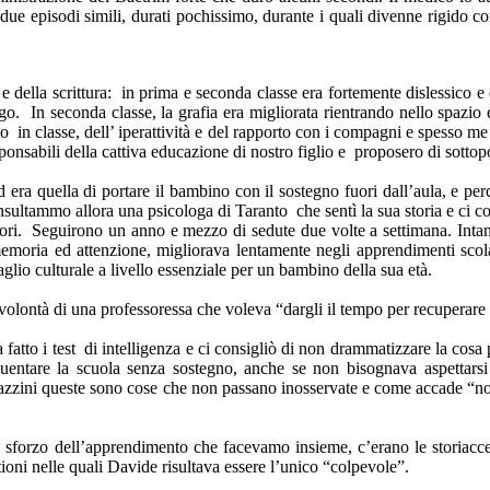
e episodi simili, durati pochissimo, durante i quali divenne rigido con
della scrittura: in prima e seconda classe era fortemente dislessico e dis
igo. In seconda classe, la grafia era migliorata rientrando nello spazio 
in classe, dell’ iperattività e del rapporto con i compagni e spesso me 
ponsabili della cattiva educazione di nostro figlio e proposero di sottopo
ud era quella di portare il bambino con il sostegno fuori dall’aula, e 
sultammo allora una psicologa di Taranto che sentì la sua storia e ci co
itori. Seguirono un anno e mezzo di sedute due volte a settimana. Inta
memoria ed attenzione, migliorava lentamente negli apprendimenti scolas
glio culturale a livello essenziale per un bambino della sua età.
ontà di una professoressa che voleva “dargli il tempo per recuperare il d
fatto i test di intelligenza e ci consigliò di non drammatizzare la cos
uentare la scuola senza sostegno, anche se non bisognava aspettarsi r
gazzini queste sono cose che non passano inosservate e come accade “n
ande sforzo dell’apprendimento che facevamo insieme, c’erano le storia
ioni nelle quali Davide risultava essere l’unico “colpevole”.