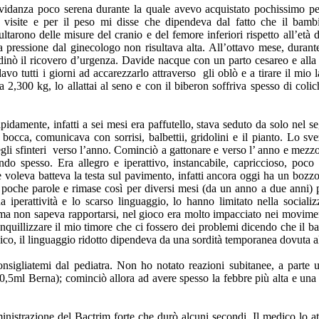
idanza poco serena durante la quale avevo acquistato pochissimo pes
 visite e per il peso mi disse che dipendeva dal fatto che il bamb
ultarono delle misure del cranio e del femore inferiori rispetto all’età 
pressione dal ginecologo non risultava alta. All’ottavo mese, durante 
rdinò il ricovero d’urgenza. Davide nacque con un parto cesareo e all
vo tutti i giorni ad accarezzarlo attraverso gli oblò e a tirare il mio 
 2,300 kg, lo allattai al seno e con il biberon soffriva spesso di col
pidamente, infatti a sei mesi era paffutello, stava seduto da solo nel se
 bocca, comunicava con sorrisi, balbettii, gridolini e il pianto. Lo s
egli sfinteri verso l’anno. Cominciò a gattonare e verso l’ anno e mez
endo spesso. Era allegro e iperattivo, instancabile, capriccioso, poc
oleva batteva la testa sul pavimento, infatti ancora oggi ha un bozzo i
a poche parole e rimase così per diversi mesi (da un anno a due anni) 
a iperattività e lo scarso linguaggio, lo hanno limitato nella social
ma non sapeva rapportarsi, nel gioco era molto impacciato nei movime
 tranquillizzare il mio timore che ci fossero dei problemi dicendo che i
dico, il linguaggio ridotto dipendeva da una sordità temporanea dovuta all
onsigliatemi dal pediatra. Non ho notato reazioni subitanee, a parte u
 0,5ml Berna); cominciò allora ad avere spesso la febbre più alta e una
istrazione del Bactrim forte che durò alcuni secondi. Il medico lo at