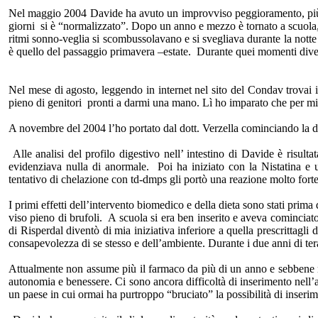
Nel maggio 2004 Davide ha avuto un improvviso peggioramento, più fo
giorni si è “normalizzato”. Dopo un anno e mezzo è tornato a scuola, 
ritmi sonno-veglia si scombussolavano e si svegliava durante la notte s
è quello del passaggio primavera –estate. Durante quei momenti dive
Nel mese di agosto, leggendo in internet nel sito del Condav trovai
pieno di genitori pronti a darmi una mano. Lì ho imparato che per mi
A novembre del 2004 l’ho portato dal dott. Verzella cominciando la die
Alle analisi del profilo digestivo nell’ intestino di Davide è risul
evidenziava nulla di anormale. Poi ha iniziato con la Nistatina e una
tentativo di chelazione con td-dmps gli portò una reazione molto fort
I primi effetti dell’intervento biomedico e della dieta sono stati prim
viso pieno di brufoli. A scuola si era ben inserito e aveva cominciato
di Risperdal diventò di mia iniziativa inferiore a quella prescrittagli
consapevolezza di se stesso e dell’ambiente. Durante i due anni di ter
Attualmente non assume più il farmaco da più di un anno e sebbene n
autonomia e benessere. Ci sono ancora difficoltà di inserimento nell’
un paese in cui ormai ha purtroppo “bruciato” la possibilità di inseri