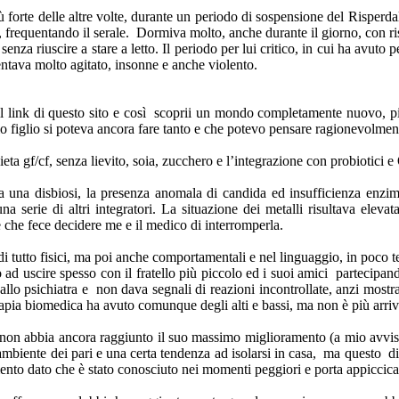
rte delle altre volte, durante un periodo di sospensione del Risperda
frequentando il serale. Dormiva molto, anche durante il giorno, con ris
enza riuscire a stare a letto. Il periodo per lui critico, in cui ha avuto
ntava molto agitato, insonne e anche violento.
 il link di questo sito e così scoprii un mondo completamente nuovo, p
o figlio si poteva ancora fare tanto e che potevo pensare ragionevolmen
ta gf/cf, senza lievito, soia, zucchero e l’integrazione con probiotici 
tata una disbiosi, la presenza anomala di candida ed insufficienza enzi
 serie di altri integratori. La situazione dei metalli risultava elevat
e che fece decidere me e il medico di interromperla.
a di tutto fisici, ma poi anche comportamentali e nel linguaggio, in poco 
 ad uscire spesso con il fratello più piccolo ed i suoi amici partecipand
 dallo psichiatra e non dava segnali di reazioni incontrollate, anzi most
apia biomedica ha avuto comunque degli alti e bassi, ma non è più arriva
on abbia ancora raggiunto il suo massimo miglioramento (a mio avviso) 
ambiente dei pari e una certa tendenza ad isolarsi in casa, ma questo d
mento dato che è stato conosciuto nei momenti peggiori e porta appiccica