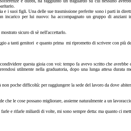
sofferenze e dubbi, ha raggiunto un traguardo su cui nessuno avrebbe
ritario.
 i suoi figli. Una delle sue trasmissione preferite sono i parti in dirett
n un incarico per lui nuovo: ha accompagnato un gruppo di anziani
ostrato sicuro di sè nell'accettarlo.
io a tanti genitori e quanto prima mi riprometto di scrivere con più det
condividere questa gioia con voi: tempo fa avevo scritto che avrebbe co
ndosi utilmente nella graduatoria, dopo una lunga attesa durata mesi.
rà non poche difficoltà: per raggiungere la sede del lavoro da dove abiter
ede che le cose possano migliorare, assieme naturalmente a un lavoraccio
farle e rifarle miliardi di volte, mi sono sempre detta: ma quanto ci me