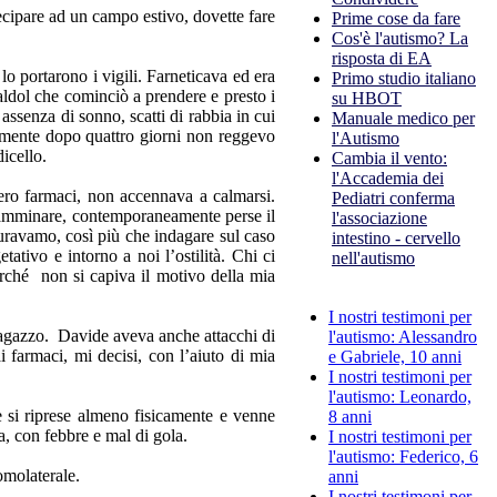
ecipare ad un campo estivo, dovette fare
Prime cose da fare
Cos'è l'autismo? La
risposta di EA
o portarono i vigili. Farneticava ed era
Primo studio italiano
Haldol che cominciò a prendere e presto i
su HBOT
assenza di sonno, scatti di rabbia in cui
Manuale medico per
camente dopo quattro giorni non reggevo
l'Autismo
icello.
Cambia il vento:
l'Accademia dei
ero farmaci, non accennava a calmarsi.
Pediatri conferma
 camminare, contemporaneamente perse il
l'associazione
ocuravamo, così più che indagare sul caso
intestino - cervello
tivo e intorno a noi l’ostilità. Chi ci
nell'autismo
erché non si capiva il motivo della mia
I nostri testimoni per
 ragazzo. Davide aveva anche attacchi di
l'autismo: Alessandro
 farmaci, mi decisi, con l’aiuto di mia
e Gabriele, 10 anni
I nostri testimoni per
l'autismo: Leonardo,
e si riprese almeno fisicamente e venne
8 anni
, con febbre e mal di gola.
I nostri testimoni per
l'autismo: Federico, 6
omolaterale.
anni
I nostri testimoni per