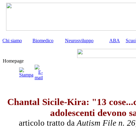
Chi siamo
Biomedico
Neurosviluppo
ABA
Scuo
Homepage
Chantal Sicile-Kira: "13 cose...
adolescenti devono s
articolo tratto da
Autism File n. 2