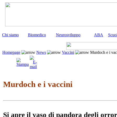
Chi siamo
Biomedico
Neurosviluppo
ABA
Scuo
Homepage
News
Vaccini
Murdoch e i vac
Murdoch e i vaccini
Si apre il vaso di pandora degli orror