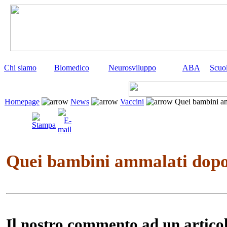
Chi siamo
Biomedico
Neurosviluppo
ABA
Scuo
Homepage
News
Vaccini
Quei bambini amm
Quei bambini ammalati dopo 
Il nostro commento ad un artico