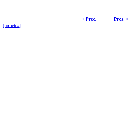
< Prec.
Pros. >
[Indietro]