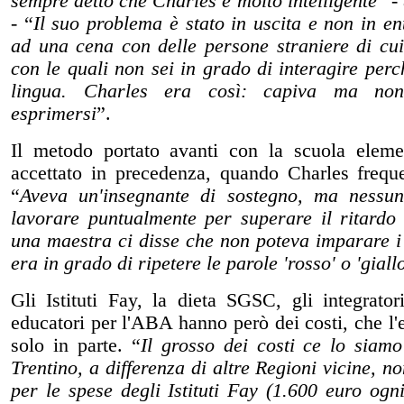
sempre detto che Charles è molto intelligente
” -
- “
Il suo problema è stato in uscita e non in e
ad una cena con delle persone straniere di cu
con le quali non sei in grado di interagire perc
lingua. Charles era così: capiva ma non
esprimersi
”.
Il metodo portato avanti con la scuola eleme
accettato in precedenza, quando Charles frequ
“
Aveva un'insegnante di sostegno, ma nessun
lavorare puntualmente per superare il ritardo
una maestra ci disse che non poteva imparare i
era in grado di ripetere le parole 'rosso' o 'giall
Gli Istituti Fay, la dieta SGSC, gli integrator
educatori per l'ABA hanno però dei costi, che l'
solo in parte. “
Il grosso dei costi ce lo siamo
Trentino, a differenza di altre Regioni vicine, 
per le spese degli Istituti Fay (1.600 euro ogni