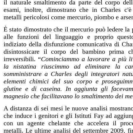
il naturale smaltimento da parte del corpo dell
esami, inoltre, dimostrano che in Charles c'è
metalli pericolosi come mercurio, piombo e arse
È stato dimostrato che il mercurio può ledere la 
alle funzioni del linguaggio e proprio ques
indiziato della disfunzione comunicativa di Char
disintossicare il corpo del bambino prima c
irreversibili. “
Cominciammo a lavorare a più liv
la nistatina riuscimmo ad eliminare la ca
somministrare a Charles degli integratori natu
elementi chimici del suo corpo e proseguimm
glutine e di caseina. In aggiunta gli faceva
magnesio che facilitavano lo smaltimento dei met
A distanza di sei mesi le nuove analisi mostran
che induce i genitori e gli Istituti Fay ad aggi
con un agente chelante che accelera il proc
metalli. Le ultime analisi del settembre 2009, 