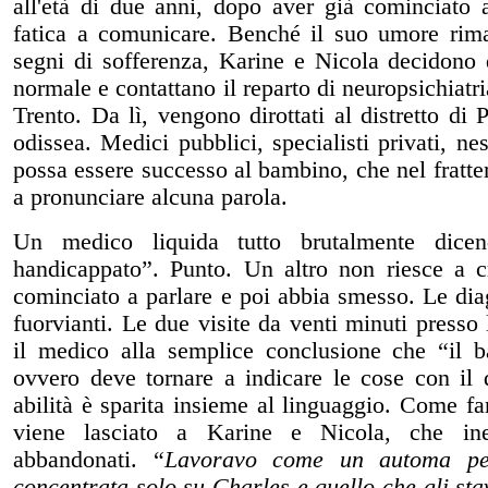
all'età di due anni, dopo aver già cominciato 
fatica a comunicare. Benché il suo umore rim
segni di sofferenza, Karine e Nicola decidono d
normale e contattano il reparto di neuropsichiatri
Trento. Da lì, vengono dirottati al distretto di
odissea. Medici pubblici, specialisti privati, n
possa essere successo al bambino, che nel fratt
a pronunciare alcuna parola.
Un medico liquida tutto brutalmente dic
handicappato”. Punto. Un altro non riesce a c
cominciato a parlare e poi abbia smesso. Le di
fuorvianti. Le due visite da venti minuti presso
il medico alla semplice conclusione che “il b
ovvero deve tornare a indicare le cose con il 
abilità è sparita insieme al linguaggio. Come fa
viene lasciato a Karine e Nicola, che ine
abbandonati. “
Lavoravo come un automa pe
concentrata solo su Charles e quello che gli st